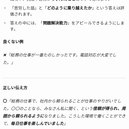
これ
まで
「苦労した話」と「
どのように乗り越えたか
」という答えは評
で一
価されます。
番楽
答えの中には、「
問題解決能力
」をアピールできるようにしま
しか
す。
った
仕
良くない例
事、
辛か
✖「総務の仕事が一番たのしかったです。電話対応が大変でし
った
仕事
た。」
は何
です
か
正しい伝え方
1.2.
仕事
〇
「総務の仕事で、社内から頼られることが仕事のやりがいでし
や人
生に
た。〇〇のことなら、みなさん私に聞く、という
信頼が得られ、周
おい
囲から頼られるように
なりました。こうした環境で働くことができ
て、
て、
毎日仕事を楽しんでいました
」
大切