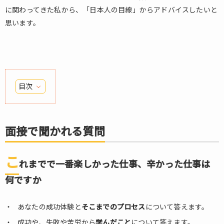
に関わってきた私から、「日本人の目線」からアドバイスしたいと
思います。
目次
1.
面
接
面接で聞かれる質問
で
聞
か
こ
れまでで一番楽しかった仕事、辛かった仕事は
れ
る
何ですか
質
問
あなたの成功体験と
そこまでのプロセス
について答えます。
1.1.
成功や、失敗や苦労から
学んだこと
について答えます。