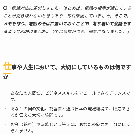
にし
〇
「
電話対応に苦労しました。はじめは、電話の相手が話している
てい
ことが聞き取れないときもあり、毎日緊張していました。
るも
そこで、
のは
メモを作り、電話のそばに置いておくことで、落ち着いて会話をす
何で
るように心がけました。
今では自信がつき、得意になりました。」
すか
1.3.
これ
から
仕
の目
事や人生において、大切にしているものは何です
標を
か
教え
てく
ださ
あなたの人間性、ビジネススキルをアピールできるチャンスで
い。
す。
1.4.
あなたの国の文化、商習慣と違う日本の職場環境で、順応でき
あな
るか伝える大切な質問です。
たの
お金（給料）や家族という答えは、あなたの魅力を十分に伝え
強み
られません。
と弱