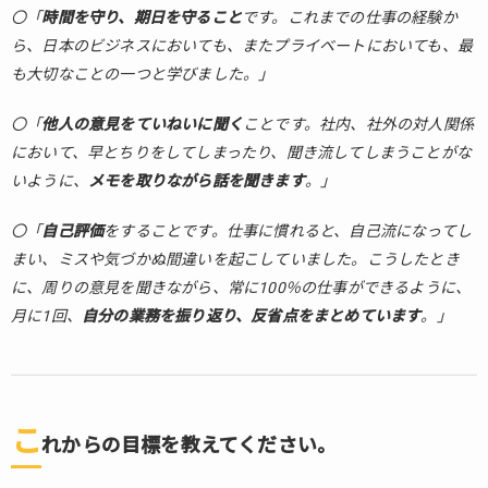
を感
〇「
時間を守り、期日を守ること
です。これまでの仕事の経験か
じま
ら、日本のビジネスにおいても、またプライベートにおいても、最
す
も大切なことの一つと学びました。」
か？
2.
〇「
他人の意見をていねいに聞く
ことです。社内、社外の対人関係
ま
において、早とちりをしてしまったり、聞き流してしまうことがな
と
いように、
メモを取りながら話を聞きます
。」
め
〇「
自己評価
をすることです。仕事に慣れると、自己流になってし
まい、ミスや気づかぬ間違いを起こしていました。こうしたとき
に、周りの意見を聞きながら、常に100％の仕事ができるように、
月に1回、
自分の業務を振り返り、反省点をまとめています
。」
こ
れからの目標を教えてください。