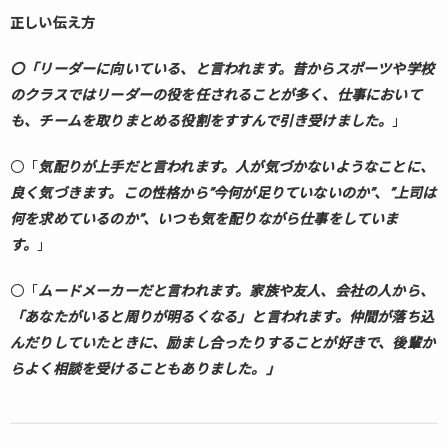
正しい伝え方
〇「リーダーに向いている、と言われます。昔からスポーツや学校
のクラスではリーダーの役を任されることが多く、仕事において
も、チームを取りまとめる役割をすすんで引き受けました。
」
〇「
気配りが上手だと言われます。人が気づかないようなことに、
良く気づきます。この性格から”今何が足りていないのか”、”上司は
何を求めているのか”、いつも気を配りながら仕事をしていま
す。
」
〇「
ムードメーカーだと言われます。家族や友人、会社の人から、
「あなたがいると周りが明るくなる」と言われます。仲間が落ち込
んだりしていたときに、励まし合ったりすることが好きで、後輩か
らよく相談を受けることもありました。」