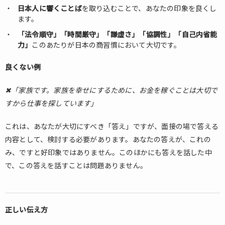
みは
日本人に響くことば
を取り込むことで、あなたの印象を良くし
何で
ます。
す
「法令順守」「時間厳守」「謙虚さ」「協調性」「自己内省能
か。
力」
このあたりが日本の商習慣において大切です。
1.5.
周り
良くない例
から
どん
✖「家族です。家族を幸せにするために、お金を稼ぐことは大切で
な人
すから仕事を探しています」
だと
言わ
これは、あなたが大切にすべき「答え」ですが、面接の場で答える
れま
す
内容として、検討する必要があります。あなたの答えが、これの
か。
み、ですと好印象ではありません。このほかにも答えを話した中
1.6.
で、この答えを話すことは問題ありません。
どん
なと
きに
スト
正しい伝え方
レス