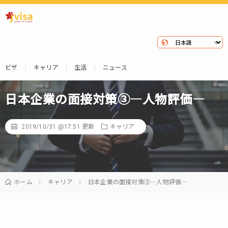
ビザ
キャリア
生活
ニュース
日本企業の面接対策③―人物評価―
2019/10/31 @17:51
更新
キャリア
ホーム
キャリア
日本企業の面接対策③―人物評価―