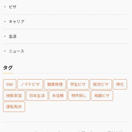
ビザ
キャリア
生活
ニュース
タグ
SIM
ノマドビザ
健康保険
学生ビザ
就労ビザ
帰化
技能実習
日本生活
永住権
物件探し
結婚ビザ
運転免許