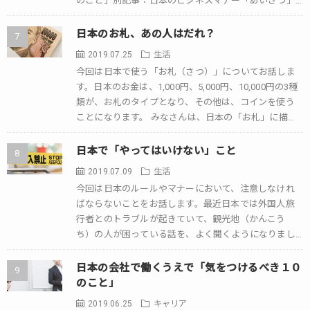
のこと」別記事：日本のビジネスマナー「あいさつ」
カテゴリー：仕事 電話応対 電話でのコミ […]
日本のお札、あの人はだれ？
2019.07.25
生活
今回は日本で使う「お札（さつ）」についてお話しま
す。日本のお金は、1,000円、5,000円、10,000円の3種
類が、お札のタイプとなり、その他は、コインを使う
ことになります。 みなさんは、日本の「お札」に描か
れている人物のことを気になっ […]
日本で「やってはいけない」こと
2019.07.09
生活
今回は日本のルールやマナーにおいて、注意しなけれ
ばならないことをお話します。最近日本では外国人旅
行者とのトラブルが起きていて、観光地（かんこう
ち）の人が困っている話を、よく聞くようになりまし
た。 ただ、これは「外国人のマナーが悪い」というこ
[…]
日本の会社で働くうえで「気をつけるべき１０
のこと」
2019.06.25
キャリア