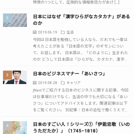
特徴の1つとして、圧倒的な情報発信力があげ […]
日本にはなぜ「漢字ひらがなカタカナ」がある
のか
2019.06.19
生活
今回は日本語を勉強している人なら、だれでも一度は
考えたことがある「日本語の文字」のギモンについ
て、お話します。 日本語は、「どのように」生まれた
のか どうして日本語は「ひらがな、カタカナ、漢字」
を使うのでしょうか。最近ではアルファベット（A […]
日本のビジネスマナー「あいさつ」
2019.08.28
キャリア
jNaviでご紹介する日本のビジネスに関する記事、今回
は仕事場だけでなく、生活の中でも大切になる「あい
さつ」についてアドバイスをします。関連記事は以下
をご覧ください。 別記事：日本の会社で働くうえで
「気をつけるべき１０のこと」カテゴリー：仕 […]
日本のすごい人！シリーズ①「伊能忠敬（いの
うただたか）」（1745–1818）