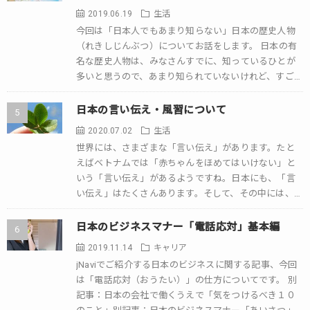
2019.06.19
生活
今回は「日本人でもあまり知らない」日本の歴史人物
（れきしじんぶつ）についてお話をします。 日本の有
名な歴史人物は、みなさんすでに、知っているひとが
多いと思うので、あまり知られていないけれど、すごい
人を紹介していきます。 伊能忠敬（1745– […]
日本の言い伝え・風習について
2020.07.02
生活
世界には、さまざまな「言い伝え」があります。たと
えばベトナムでは「赤ちゃんをほめてはいけない」と
いう「言い伝え」があるようですね。日本にも、「言
い伝え」はたくさんあります。そして、その中には、日
本で生活しているときに知っておきたい「言い伝え […]
日本のビジネスマナー「電話応対」基本編
2019.11.14
キャリア
jNaviでご紹介する日本のビジネスに関する記事、今回
は「電話応対（おうたい）」の仕方についてです。 別
記事：日本の会社で働くうえで「気をつけるべき１０