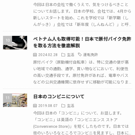
今回は日本の会社で働くうえで、気をつけるべきこと
についてお話します。 日本の学校、会社では、4月から
新しいスタートを始め、これを学校では「新学期（し
んがっき）」会社では「新年度（しんねんど）」と呼
びます。 日本の会社で気をつけるべきこと 「 […]
ベトナム人も取得可能！日本で原付バイク免許
を取る方法を徹底解説
2024.02.28
生活
運転免許
原付バイク（原動機付自転車）は、特に交通の便が悪
い地域での通勤、通学、買い物などにおいて、利便性
の高い交通手段です。原付免許があれば、電車やバス
などの公共交通機関に依存せずに移動が可能になりま
す。 この記事では、ベトナム人実習生や留学生が日 […]
日本のコンビニについて
2019.08.07
生活
今回は日本の「コンビニ」について、お話します。
「コンビニ」は英語の「コンビニエンス ストア
(Convenience Store)」を短くしたものです。日本では
街のいろいろなところでコンビニを見ますし、日本に