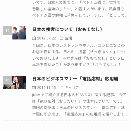
いです。日本人の間では、「ベトナム語は、世界で一
番難しい言語のひとつ」と話す人がいます。私自身も
ベトナム語の勉強に苦労をしていますし、「どうして
こうなの？」と思うことが多いです。 その国の人に […]
日本の接客について（おもてなし）
2019.07.22
生活
今回は、日本のレストランやホテル、コンビニなどの
お店で目にする、日本の「接客（せっきゃく）」につ
いてお話します。みなさんは「おもてなし」という日
本語を聞いたことがありますか？ 「おもてなし」と
は、心を込めてサービスをすることです。日本は、こ
[…]
日本のビジネスマナー「電話応対」応用編
2019.11.15
キャリア
jNaviでご紹介する日本のビジネスに関する記事、 今回
は「電話応対（おうたい）」の仕方について、です。
前回の別記事：日本のビジネスマナー「電話応対」基
本編に引き続き、「電話応対」の応用編を紹介します。
応用編では、主に「電話応対」に関する […]