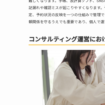
難しくなります。手帳、表計算ソフト、SN
ィ
ン
記漏れや確認ミスが起こりやすくなります。
グ
定、予約状況の反映を一つの仕組みで管理で
運
頼関係を守るうえでも重要であり、個人で運
営
に
お
コンサルティング運営にお
け
る
予
約
受
付
の
課
題
2.1.
複数