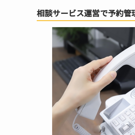
相
談
相談サービス運営で予約管
サ
ー
ビ
ス
運
営
で
予
約
管
理
が
重
要
な
理
由