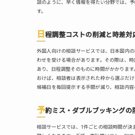
差対
談のように、早く情報を得たい分野では、予
応
す。
1.3.
予約
日
ミ
程調整コストの削減と時差対
ス・
ダブ
外国人向けの相談サービスでは、日本国内の
ルブ
わせを受ける場合があります。その際は、時
ッキ
ング
あり、日程調整そのものに時間がかかります
の防
おけば、相談者は表示された枠から選ぶだけ
止
候補日を毎回提示する手間が減り、相談内容
2.
コ
予
ン
約ミス・ダブルブッキングの
サ
ル
相談サービスでは、1件ごとの相談時間が決
テ