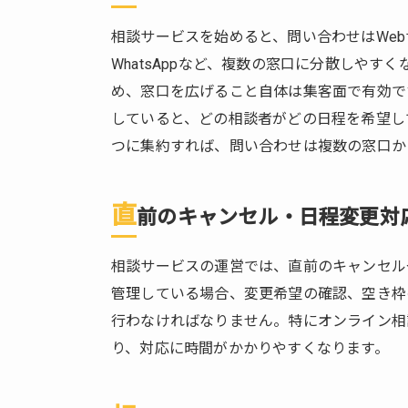
相談
料の
相談サービスを始めると、問い合わせはWebサイト、
回
WhatsAppなど、複数の窓口に分散しや
収・
め、窓口を広げること自体は集客面で有効で
事前
決済
していると、どの相談者がどの日程を希望し
の煩
つに集約すれば、問い合わせは複数の窓口か
雑化
3.
直
導
前のキャンセル・日程変更対
入
す
相談サービスの運営では、直前のキャンセル
べ
管理している場合、変更希望の確認、空き枠
き
行わなければなりません。特にオンライン相
効
果
り、対応に時間がかかりやすくなります。
的
な