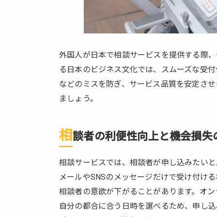
1.1.
相談
者の
利便
外国人が日本で相談サービスを提供する際、
性向
る日本のビジネス文化では、スムーズな受付
上と
などのミスを防ぎ、サービス品質を安定させ
機会
損失
ましょう。
の防
止
相
談者の利便性向上と機会損失
1.2.
日程
調整
相談サービスでは、相談者が申し込みたいと
コス
メールやSNSのメッセージだけで受け付け
トの
相談者の意欲が下がることがあります。オン
削減
自分の都合に合う日時を選べるため、申し込
と時