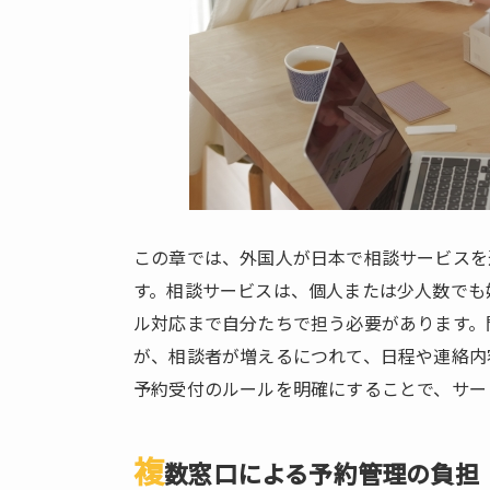
窓口
によ
る予
約管
理の
負担
2.2.
直前
のキ
ャン
この章では、外国人が日本で相談サービスを
セ
す。相談サービスは、個人または少人数でも
ル・
ル対応まで自分たちで担う必要があります。
日程
変更
が、相談者が増えるにつれて、日程や連絡内
対応
予約受付のルールを明確にすることで、サー
の長
期化
複
数窓口による予約管理の負担
2.3.