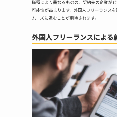
職種により異なるものの、契約先の企業がビ
取
得
可能性が高まります。外国人フリーランスを
要
ムーズに進むことが期待されます。
件
3.1.
外国人フリーランスによる
収入
3.2.
契約
期間
3.3.
実績
3.4.
最終
学
歴・
実務
経験