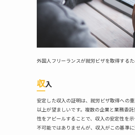
4.
外
国
人
フ
リ
ー
ラ
外国人フリーランスが就労ビザを取得するた
ン
ス
が
収
入
働
く
安定した収入の証明は、就労ビザ取得への重
際
以上が望ましいです。複数の企業と業務委託
の
注
性をアピールすることで、収入の安定性を示せ
意
不可能ではありませんが、収入がこの基準に
点