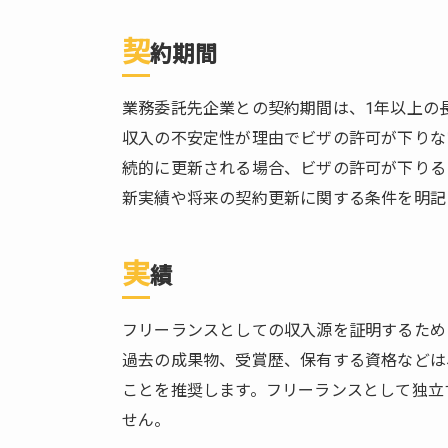
4.1.
契
契約
約期間
の確
認
業務委託先企業との契約期間は、1年以上の
4.2.
収入の不安定性が理由でビザの許可が下りな
確定
続的に更新される場合、ビザの許可が下りる
申告
新実績や将来の契約更新に関する条件を明記
4.3.
社会
保険
実
績
への
加入
フリーランスとしての収入源を証明するため
4.4.
過去の成果物、受賞歴、保有する資格などは
入国
ことを推奨します。フリーランスとして独立
管理
局へ
せん。
の届