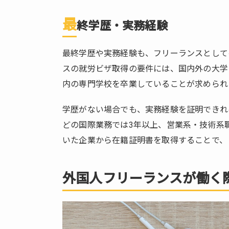
け出
最
終学歴・実務経験
5.
就
労
最終学歴や実務経験も、フリーランスとして
ビ
スの就労ビザ取得の要件には、国内外の大学
ザ
内の専門学校を卒業していることが求められ
以
外
学歴がない場合でも、実務経験を証明できれ
の
選
どの国際業務では3年以上、営業系・技術系
択
いた企業から在籍証明書を取得することで、
肢
5.1.
外国人フリーランスが働く
特定
活動
ビザ
5.2.