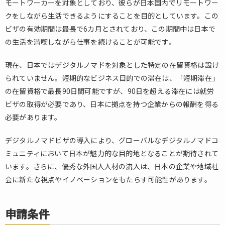
4.
モートワーカーを対象としており、彼らが日本国内でリモートワー
ま
クをしながら生活できるようにすることを目的としています。この
と
ビザの有効期間は最長で6カ月とされており、この期間中は日本で
め
の生活を満喫しながら仕事を続けることが可能です。
現在、日本ではデジタルノマドを対象とした特定の在留資格は設け
られていません。短期的なビジネス目的での滞在は、「短期滞在」
の在留資格で最長90日間可能ですが、90日を超える滞在には就労
ビザの取得が必要であり、日本に拠点を持つ企業からの報酬を得る
必要があります。
デジタルノマドビザの導入により、グローバルなデジタルノマドコ
ミュニティにおいて日本が魅力的な目的地となることが期待されて
います。さらに、優秀な外国人人材の流入は、日本の企業や地域社
会に新たな視点やイノベーションをもたらす可能性があります。
申請条件