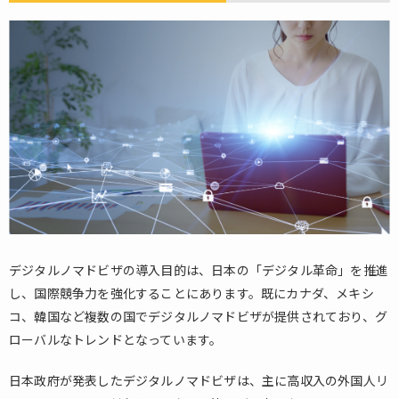
ル
ノ
マ
ド
ビ
ザ
概
要
2.
申
請
条
件
デジタルノマドビザの導入目的は、日本の「デジタル革命」を推進
3.
し、国際競争力を強化することにあります。既にカナダ、メキシ
課
題
コ、韓国など複数の国でデジタルノマドビザが提供されており、グ
と
ローバルなトレンドとなっています。
展
望
日本政府が発表したデジタルノマドビザは、主に高収入の外国人リ