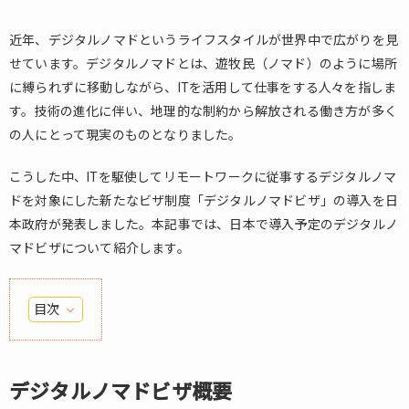
近年、デジタルノマドというライフスタイルが世界中で広がりを見
せています。デジタルノマドとは、遊牧民（ノマド）のように場所
に縛られずに移動しながら、ITを活用して仕事をする人々を指しま
す。技術の進化に伴い、地理的な制約から解放される働き方が多く
の人にとって現実のものとなりました。
こうした中、ITを駆使してリモートワークに従事するデジタルノマ
ドを対象にした新たなビザ制度「デジタルノマドビザ」の導入を日
本政府が発表しました。本記事では、日本で導入予定のデジタルノ
マドビザについて紹介します。
目次
1.
デ
ジ
デジタルノマドビザ概要
タ