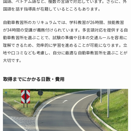
国語、ベトナム語など、複数の言語で対応しています。さらに、外
か
国語を話す指導員が在籍しているところもあります。
ら
切
自動車教習所のカリキュラムでは、学科教習が26時限、技能教習
り
替
が34時限の受講が義務付けられています。多言語対応を提供する自
え
動車教習所を選ぶことで、試験の準備や日本の交通ルールを容易に
る
理解できるため、効率的に学習を進めることが可能になります。立
場
地や口コミなども考慮し、自分に最適な自動車教習所を選ぶことが
合
大切です。
2.1.
切り
替え
取得までにかかる日数・費用
の条
件
2.2.
必要
な書
類
2.3.