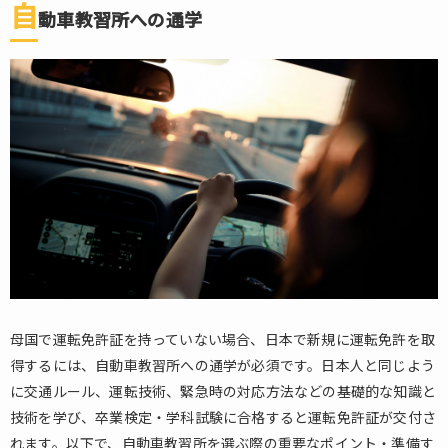
た
自
動車教習所への通学
に
運
転
免
許
を
取
得
す
る
場
合
1.1.
自動
車教
母国で運転免許証を持っていない場合、日本で新規に運転免許を取
習所
得するには、自動車教習所への通学が必須です。日本人と同じよう
への
に交通ルール、運転技術、緊急時の対応方法などの基礎的な知識と
通学
技術を学び、卒業検定・学科試験に合格すると運転免許証が交付さ
1.1.1.
れます。以下で、自動車教習所を選ぶ際の重要なポイント・準備す