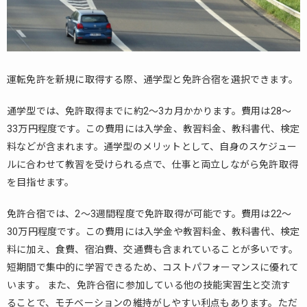
事前
検査
2.4.
適性
試験
運転免許を新規に取得する際、通学型と免許合宿を選択できます。
2.5.
実技
通学型では、免許取得までに約2～3カ月かかります。費用は28～
試験
33万円程度です。この費用には入学金、教習料金、教科書代、検定
3.
料などが含まれます。通学型のメリットとして、自身のスケジュー
ま
ルに合わせて教習を受けられる点で、仕事と両立しながら免許取得
と
を目指せます。
め
免許合宿では、2～3週間程度で免許取得が可能です。費用は22～
30万円程度です。この費用には入学金や教習料金、教科書代、検定
料に加え、食費、宿泊費、交通費も含まれていることが多いです。
短期間で集中的に学習できるため、コストパフォーマンスに優れて
います。 また、免許合宿に参加している他の技能実習生と交流す
ることで、モチベーションの維持がしやすい利点もあります。ただ