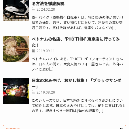
る方法を徹底解説
2024.02.28
原付バイク（原動機付自転車）は、特に交通の便が悪い地
域での通勤、通学、買い物などにおいて、利便性の高い交
通手段です。原付免許があれば、電車やバスなどの[…]
ベトナムの名店、”PHỞ THÌN” 東京店に行ってみ
た！
2019.09.11
ベトナムハノイにある、”PHỞ THÌN”（フォーティン）さん
は、日本人の間で、大変人気のフォー屋さんです。 昨年ハ
ノイに遊び[…]
日本のおみやげ、おかし特集！「ブラックサンダ
ー」
2019.08.20
このシリーズでは、日本で絶対に食べるべきおかしについ
て紹介します。日本のおみやげとしても、絶対に喜ばれるも
のです。記念すべき一回目はjNaviの記事で[…]