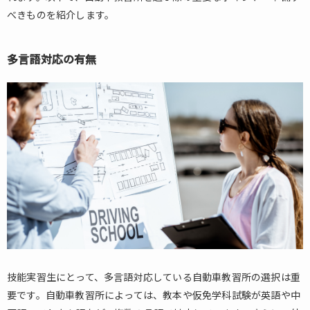
多言語
べきものを紹介します。
対応の
有無
1.1.2.
多言語対応
の有無
取得ま
でにか
かる日
数・費
用
1.1.3.
必要な
もの
2.
外
国
の
運
転
技能実習生にとって、多言語対応している自動車教習所の選択は重
免
要です。自動車教習所によっては、教本や仮免学科試験が英語や中
許