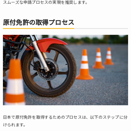
たは
スムーズな申請プロセスの実現を推奨します。
講習
の受
講
原付免許の取得プロセス
3.4.
4. 免
許の
交付
4.
外
免
切
替
4.1.
外免
切替
の条
日本で原付免許を取得するためのプロセスは、以下のステップに分
件
けられます。
4.2.