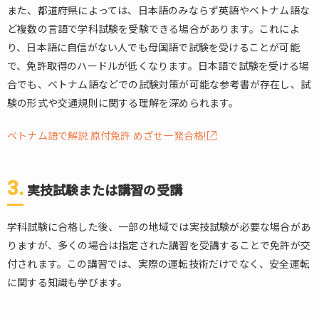
際
また、都道府県によっては、日本語のみならず英語やベトナム語な
の
ど複数の言語で学科試験を受験できる場合があります。これによ
注
り、日本語に自信がない人でも母国語で試験を受けることが可能
意
点
で、免許取得のハードルが低くなります。日本語で試験を受ける場
合でも、ベトナム語などでの試験対策が可能な参考書が存在し、試
6.
験の形式や交通規則に関する理解を深められます。
ベ
ト
ナ
ベトナム語で解説 原付免許 めざせ一発合格!
ム
人
向
3.
実技試験または講習の受講
け
サ
ポ
学科試験に合格した後、一部の地域では実技試験が必要な場合があ
ー
りますが、多くの場合は指定された講習を受講することで免許が交
ト
付されます。この講習では、実際の運転技術だけでなく、安全運転
体
に関する知識も学びます。
制
7.