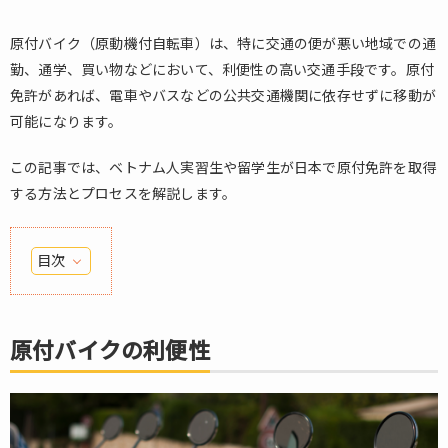
原付バイク（原動機付自転車）は、特に交通の便が悪い地域での通
勤、通学、買い物などにおいて、利便性の高い交通手段です。原付
免許があれば、電車やバスなどの公共交通機関に依存せずに移動が
可能になります。
この記事では、ベトナム人実習生や留学生が日本で原付免許を取得
する方法とプロセスを解説します。
目次
1.
原
付
原付バイクの利便性
バ
イ
ク
の
利