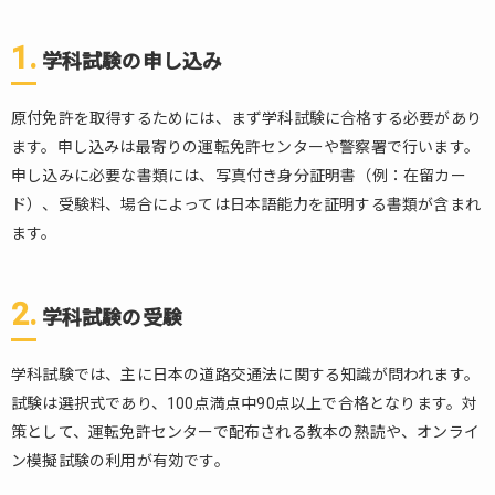
必要
書類
1.
と手
学科試験の申し込み
続き
場所
原付免許を取得するためには、まず学科試験に合格する必要があり
4.3.
ます。申し込みは最寄りの運転免許センターや警察署で行います。
学科
申し込みに必要な書類には、写真付き身分証明書（例：在留カー
試験
ド）、受験料、場合によっては日本語能力を証明する書類が含まれ
と実
技試
ます。
験の
免除
2.
学科試験の受験
5.
日
本
学科試験では、主に日本の道路交通法に関する知識が問われます。
で
試験は選択式であり、100点満点中90点以上で合格となります。対
運
策として、運転免許センターで配布される教本の熟読や、オンライ
転
す
ン模擬試験の利用が有効です。
る