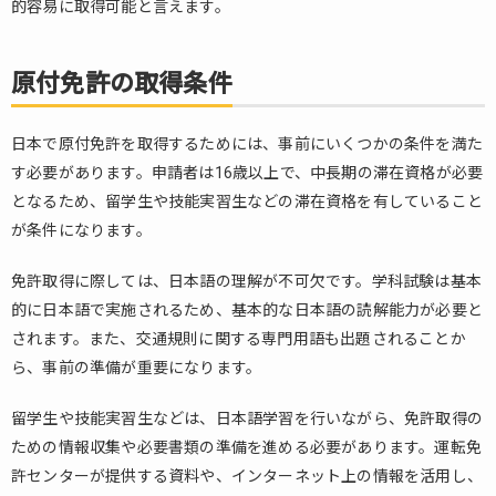
的容易に取得可能と言えます。
プ
ロ
セ
原付免許の取得条件
ス
3.1.
日本で原付免許を取得するためには、事前にいくつかの条件を満た
1. 学
科試
す必要があります。申請者は16歳以上で、中長期の滞在資格が必要
験の
となるため、留学生や技能実習生などの滞在資格を有していること
申し
が条件になります。
込み
3.2.
免許取得に際しては、日本語の理解が不可欠です。学科試験は基本
2. 学
的に日本語で実施されるため、基本的な日本語の読解能力が必要と
科試
されます。また、交通規則に関する専門用語も出題されることか
験の
ら、事前の準備が重要になります。
受験
3.3.
留学生や技能実習生などは、日本語学習を行いながら、免許取得の
3. 実
ための情報収集や必要書類の準備を進める必要があります。運転免
技試
許センターが提供する資料や、インターネット上の情報を活用し、
験ま