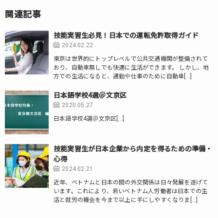
関連記事
技能実習生必見！日本での運転免許取得ガイド
2024.02.22
東京は世界的にトップレベルで公共交通機関が整備されて
おり、自動車無しでも快適に生活ができます。 しかし、地
方での生活になると、通勤や仕事のために自動車[…]
日本語学校4選＠文京区
2020.05.27
日本語学校4選＠文京区[…]
技能実習生が日本企業から内定を得るための準備・
心得
2024.02.21
近年、ベトナムと日本の間の外交関係は日々発展を遂げて
います。これにより、若いベトナム人労働者は日本での生
活と就労の機会を今まで以上に手にしやすくなりま[…]