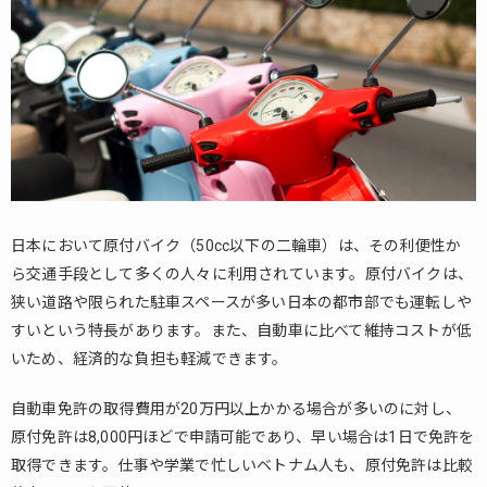
便
性
2.
原
付
免
許
の
取
得
日本において原付バイク（50cc以下の二輪車）は、その利便性か
条
ら交通手段として多くの人々に利用されています。原付バイクは、
件
狭い道路や限られた駐車スペースが多い日本の都市部でも運転しや
3.
すいという特長があります。また、自動車に比べて維持コストが低
原
いため、経済的な負担も軽減できます。
付
免
自動車免許の取得費用が20万円以上かかる場合が多いのに対し、
許
の
原付免許は8,000円ほどで申請可能であり、早い場合は1日で免許を
取
取得できます。仕事や学業で忙しいベトナム人も、原付免許は比較
得