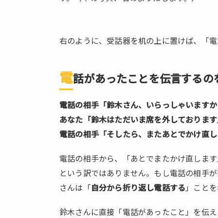
た。
1.5.
「二
右のように、受話器を机の上に置けば、「電
日酔
いで
お休
電
話があったことを伝言するの
みし
てい
ま
電話の相手「鈴木さん、いらっしゃいますか
す」
あなた「鈴木はただいま席を外しております
と正
電話の相手「そしたら、またあとでかけ直し
直な
理由
電話の相手から、「あとでまたかけ直します
を伝
えて
という訳ではありません。もし電話の相手が
しま
さんは「
自分から折り返し電話する
」ことを
っ
た。
鈴木さんに直接「電話があったこと」を伝え