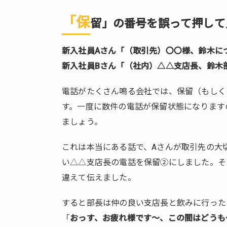
「保
「保
留」
留」の番号を誤って押して
の番
号を
新入社員Aさん「（取引先）〇〇様、鈴木に
誤っ
新入社員Bさん「（社内）△△支店長、鈴木
て押
して
電話がたくさん鳴る会社では、保留（もしく
／伝
えて
す。一度に数件の電話が保留状態になります
しま
ましょう。
っ
た。
これは本当にある話で、Aさんが取引先の大
1.3.
い△△支店長の電話を保留②にしました。そ
相手
違えて伝えました。
を保
留の
すると部長は仲の良い支店長と飲みに行った
まま
「
おっす、お疲れ様です～、この間はどうも
5分