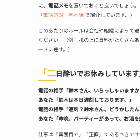
1.6.
に、
電話メモ
を置いておくと良いでしょう。
本人
「電話応対」基本編
で紹介しています。）
に確
認を
このあたりのルールは会社や組織によって違
取ら
ください。（例：机の上に資料がたくさんあ
ず
に、
ードに差す。）
個人
情報
「二
を伝
日酔いでお休みしています
えて
しま
電話の相手「鈴木さん、いらっしゃいますか
っ
あなた「鈴木は本日遅刻しております。」
た。
電話の相手「遅刻？鈴木さん、どうかしたん
1.7.
あなた「昨晩、パーティーがあって、お酒を
退職
した
仕事は「真面目で」「正直」であるべきです
社員