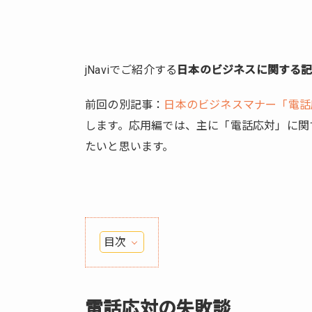
jNaviでご紹介する
日本のビジネスに関する
前回の別記事：
日本のビジネスマナー「電話
します。応用編では、主に「電話応対」に関
たいと思います。
目次
1.
電
話
電話応対の失敗談