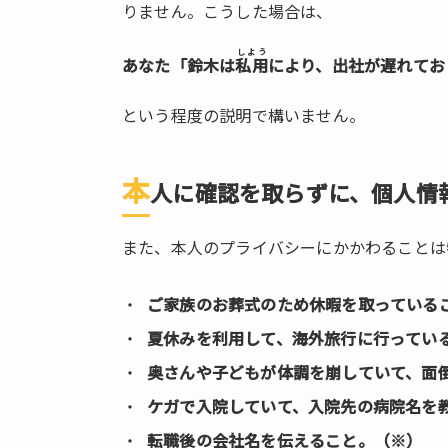
宛て
りません。こうした場合は、
の電
話
しよう
あなた「鈴木は
私用
により、出社が遅れてお
で、
「や
という程度の説明で構いません。
めま
し
た」
本
人に確認を取らずに、個人情
と伝
え
た。
また、本人のプライバシーにかかわることは
1.8.
ご家族のお葬式のため休暇を取っている
電話
番号
夏休みを利用して、海外旅行に行ってい
を聞
奥さんや子どもが体調を崩していて、面
き忘
れ
ケガで入院していて、入院先の病院名を
た。
転職後の会社名を伝えること。（※）