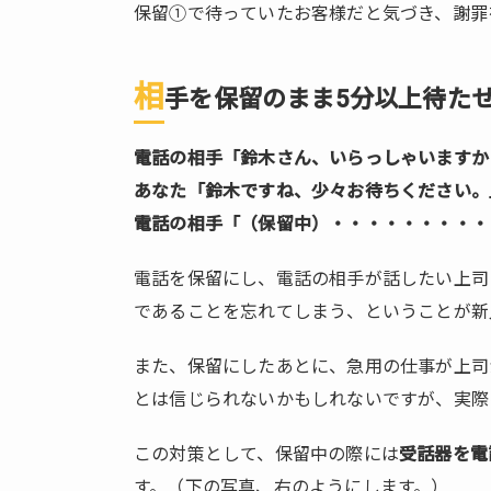
以上
保留①で待っていたお客様だと気づき、謝罪
待た
せて
相
しま
手を保留のまま5分以上待た
っ
た。
電話の相手「鈴木さん、いらっしゃいますか
1.4.
あなた「鈴木ですね、少々お待ちください。
電話
電話の相手「（保留中）・・・・・・・・・
があ
った
電話を保留にし、電話の相手が話したい上司
こと
であることを忘れてしまう、ということが新
を伝
言す
るの
また、保留にしたあとに、急用の仕事が上司
を忘
とは信じられないかもしれないですが、実際
れて
しま
この対策として、保留中の際には
受話器を電
っ
す。（下の写真、右のようにします。）