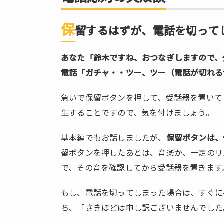
応
対
保
の
留するはずが、電話を切って
失
敗
あなた「鈴木ですね、おつなぎしますので、
談
電話「ガチャ・・ツー、ツー（電話が切れる
1.1.
保留
急いで保留ボタンを押して、受話器を置いて
する
生することですので、気を付けましょう。
はず
が、
基本編でもお話しましたが、
保留ボタンは、
電話
留ボタンを押したあとは、音楽か、一定のリ
を切
って
で、その音を確認してから受話器を置きます
しま
っ
もし、電話を切ってしまった場合は、すぐに
た。
ち、「さきほどは申し訳ございませんでした
1.2.