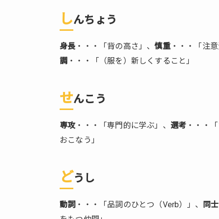
ま
と
し
んちょう
め
身長
・・・「背の高さ」、
慎重
・・・「注意深い
調
・・・「（服を）新しくすること」
せ
んこう
専攻
・・・「専門的に学ぶ」、
選考
・・・「
おこなう」
ど
うし
動詞
・・・「品詞のひとつ（Verb）」、
同士