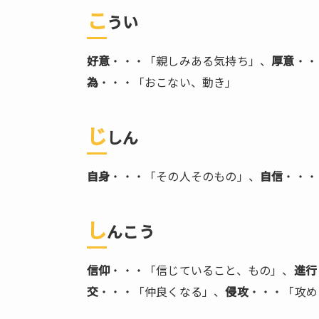
義
こ
うい
語
の
好意
・・・「親しみある気持ち」、
厚意
・・
ま
為
・・・「おこない、動き」
と
め
3.
じ
しん
和
製
英
自身
・・・「その人そのもの」、
自信
・・・
語
4.
し
んこう
和
製
英
信仰
・・・「信じていること、もの」、
進行
語
交
・・・「仲良くなる」、
侵攻
・・・「攻め
の