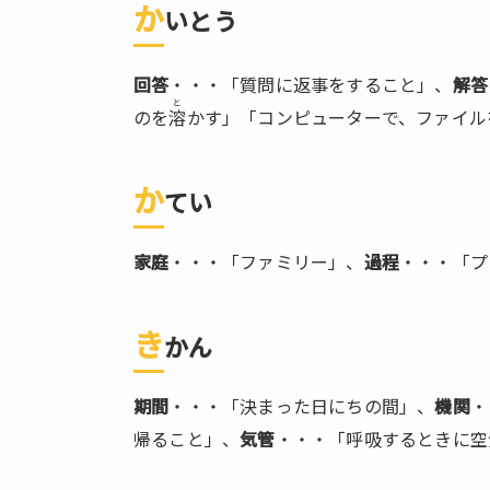
か
いとう
1.11.
せん
こう
回答
・・・「質問に返事をすること」、
解答
と
1.12.
のを
溶
かす」「コンピューターで、ファイル
どう
し
か
てい
1.13.
どう
き
家庭
・・・「ファミリー」、
過程
・・・「プ
1.14.
こう
き
しょ
かん
う
期間
・・・「決まった日にちの間」、
機関
・
2.
同
帰ること」、
気管
・・・「呼吸するときに空
音
異