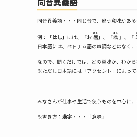
同音異義語
異
義
同音異義語・・・同じ音で、違う意味がある
語
1.1.
はし
はし
例：
「はし」
には、「お
箸
」、「
橋
」、「
いし
日本語には、ベトナム語の声調などはなく、
1.2.
かき
なので、聞くだけでは、どの意味か、わから
1.3.
※ただし日本語には「アクセント」によって
かい
そう
1.4.
かい
みなさんが仕事や生活で使うものを中心に、
とう
※書き方：
漢字
・・・「意味」
1.5.
かて
い