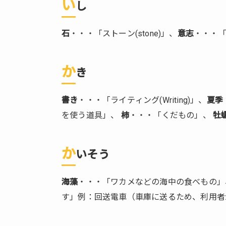
い
し
1.6.
きか
石
・・・「ストーン(stone)」、
意志
・・・
ん
1.7.
こう
か
き
い
1.8.
書き
・・・「ライティング(Writing)」、
夏季
じし
を使う道具」、
柿
・・・「くだもの」、
牡
ん
1.9.
か
しん
いそう
こう
海藻
・・・「ワカメなどの海中の食べもの」
1.10.
しん
す」例：回送電車（車庫に送るため、利用者
ちょ
う