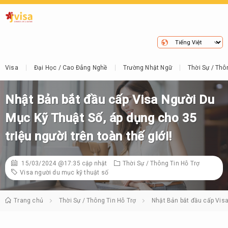
Visa
Đại Học / Cao Đẳng Nghề
Trường Nhật Ngữ
Thời Sự / Thô
Nhật Bản bắt đầu cấp Visa Người Du
Mục Kỹ Thuật Số, áp dụng cho 35
triệu người trên toàn thế giới!
15/03/2024 @17:35
cập nhật
Thời Sự / Thông Tin Hỗ Trợ
Visa người du mục kỹ thuật số
Trang chủ
Thời Sự / Thông Tin Hỗ Trợ
Nhật Bản bắt đầu cấp Visa 