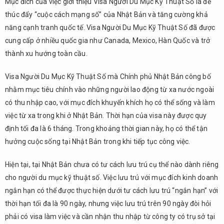
Mục đích của việc giới thiệu Visa Người Du Mục Kỹ Thuật Số là để
và
thúc đẩy “cuộc cách mạng số” của Nhật Bản và tăng cường khả
Triển
năng cạnh tranh quốc tế. Visa Người Du Mục Kỹ Thuật Số đã được
vọng
cung cấp ở nhiều quốc gia như Canada, Mexico, Hàn Quốc và trở
4.
thành xu hướng toàn cầu.
Tóm
tắt
Visa Người Du Mục Kỹ Thuật Số mà Chính phủ Nhật Bản công bố
nhằm mục tiêu chính vào những người lao động từ xa nước ngoài
có thu nhập cao, với mục đích khuyến khích họ có thể sống và làm
việc từ xa trong khi ở Nhật Bản. Thời hạn của visa này được quy
định tối đa là 6 tháng. Trong khoảng thời gian này, họ có thể tận
hưởng cuộc sống tại Nhật Bản trong khi tiếp tục công việc.
Hiện tại, tại Nhật Bản chưa có tư cách lưu trú cụ thể nào dành riêng
cho người du mục kỹ thuật số. Việc lưu trú với mục đích kinh doanh
ngắn hạn có thể được thực hiện dưới tư cách lưu trú “ngắn hạn” với
thời hạn tối đa là 90 ngày, nhưng việc lưu trú trên 90 ngày đòi hỏi
phải có visa làm việc và cần nhận thu nhập từ công ty có trụ sở tại