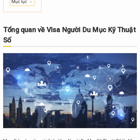
Mục lục
1.
Tổng
quan
Tổng quan về Visa Người Du Mục Kỹ Thuật
về
Số
Visa
Người
Du
Mục
Kỹ
Thuật
Số
2.
Điều
kiện
Đăng
ký
3.
Thách
thức