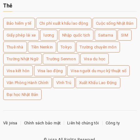
Thẻ
Bảo hiểm y tế
Chi phí xuất khẩu lao động
Cuộc sống Nhật Bản
Giấy phép lái xe
lương
Nhập quốc tịch
Saitama
SIM
Thuê nhà
Tiền Nenkin
Tokyo
Trường chuyên môn
Trường Nhật Ngữ
Trường Senmon
Visa du học
Visa kết hôn
Visa lao động
Visa người du mục kỹ thuật số
Văn Phòng Hành Chính
Vĩnh Trú
Xuất Khẩu Lao Động
Đại học Nhật Bản
Về jvisa
Chính sách bảo mật
Liên hệ chúng tôi
Công ty
©
jvisa
All Rights Reserved.