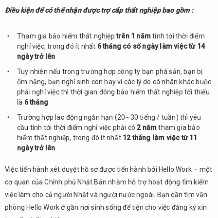
Số
Điều kiện để có thể nhận được trợ cấp thất nghiệp bao gồm :
tiền
trợ
cấp
Tham gia bảo hiểm thất nghiệp
trên 1 năm
tính tới thời điểm
có
nghỉ việc, trong đó ít nhất
6 tháng có số ngày làm việc từ 14
thể
ngày trở lên
nhận
Tuy nhiên nếu trong trường hợp công ty bạn phá sản, bạn bị
được
ốm nặng, bạn nghỉ sinh con hay vì các lý do cá nhân khác buộc
phải nghỉ việc thì thời gian đóng bảo hiểm thất nghiệp tối thiểu
4.
là
Thời
6 tháng
gian
Trường hợp lao động ngắn hạn (20~30 tiếng / tuần) thì yêu
làm
cầu tính tới thời điểm nghỉ việc phải có
2 năm
tham gia bảo
thủ
hiểm thất nghiệp, trong đó ít nhất
12 tháng làm việc từ 11
tục
ngày trở lên
&
nhận
Việc tiến hành xét duyệt hồ sơ được tiến hành bởi Hello Work – một
được
cơ quan của Chính phủ Nhật Bản nhằm hỗ trợ hoạt động tìm kiếm
trợ
cấp
việc làm cho cả người Nhật và người nước ngoài. Bạn cần tìm văn
phòng Hello Work ở gần nơi sinh sống để tiện cho việc đăng ký xin
5.