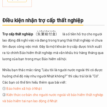
1.
Điều
kiện
Điều kiện nhận trợ cấp thất nghiệp
nhận
trợ
しつぎょうきゅうふきん
cấp
Trợ cấp thất nghiệp
（
失業給付金
） là số tiền hỗ trợ cho người
thất
lao động đã nghỉ việc và đang trong trạng thái thất nghiệp vì chưa
nghiệp
tìm được công việc mới. Đây là một khoản trợ cấp được trích xuất
2.
ra từ chính Bảo hiểm thất nghiệp mà vẫn khấu trừ hàng tháng qua
Các
lương của bạn trong mục Bảo hiểm xã hội.
giấy
tờ cần
Nhiều bạn thắc mắc rằng “Liệu tôi là người nước ngoài thì có được
chuẩn
bị khi
hưởng chế độ này như người Nhật không?” thì câu trả lời là “Có”.
xin trợ
Các bạn có thể tìm hiểu thêm qua bài viết :
cấp
①
Bảo hiểm xã hội ở Nhật
thất
②
Kiến thức cơ bản cho người nước ngoài về bảo hiểm thất nghiệp
nghiệp
và bảo hiểm tai nạn lao động ở Nhật
3.