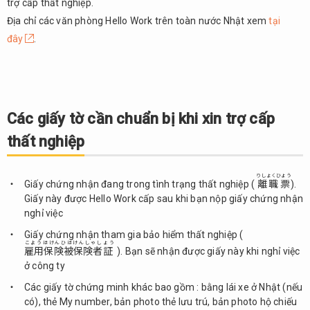
trợ cấp thất nghiệp.
Một
số chú
Địa chỉ các văn phòng Hello Work trên toàn nước Nhật xem
tại
ý khi
đây
.
đăng
ký
nhận
trợ
cấp
Các giấy tờ cần chuẩn bị khi xin trợ cấp
thất
nghiệp
thất nghiệp
りしょくひょう
Giấy chứng nhận đang trong tình trạng thất nghiệp (
離職票
).
Giấy này được Hello Work cấp sau khi bạn nộp giấy chứng nhận
nghỉ việc
Giấy chứng nhận tham gia bảo hiểm thất nghiệp (
こようほけんひほけんしゃしょう
雇用保険被保険者証
). Bạn sẽ nhận được giấy này khi nghỉ việc
ở công ty
Các giấy tờ chứng minh khác bao gồm : bằng lái xe ở Nhật (nếu
có), thẻ My number, bản photo thẻ lưu trú, bản photo hộ chiếu