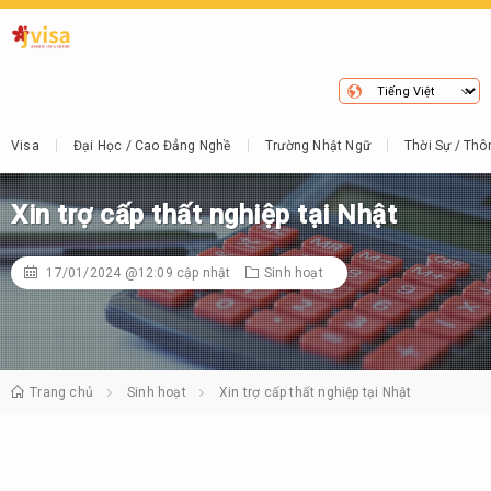
Visa
Đại Học / Cao Đẳng Nghề
Trường Nhật Ngữ
Thời Sự / Thô
Xin trợ cấp thất nghiệp tại Nhật
17/01/2024 @12:09
cập nhật
Sinh hoạt
Trang chủ
Sinh hoạt
Xin trợ cấp thất nghiệp tại Nhật