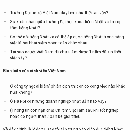
Nhật
không?
Trường Đại học ở Việt Nam dạy học như thế nào vậy?
3.
Sự khác nhau giữa trường Đại học khoa tiếng Nhật và trung
Tổng
tâm tiếng Nhật?
kết
Có thể nói tiếng Nhật và có thể áp dụng tiếng Nhật trong công
việc là hai khái niệm hoàn toàn khác nhau.
Tại sao người Việt Nam dù chưa làm được 1 năm đã xin thôi
việc vậy?
Bình luận của sinh viên Việt Nam
Ở công ty ngoài biên/ phiên dịch thì còn có công việc nào khác
nữa không?
Ở Hà Nội có những doanh nghiệp Nhật Bản nào vậy?
(Thông tin còn hạn chế) Chỉ tìm việc làm sau khi tốt nghiệp
hoặc do người thân / bạn bè giới thiệu.
Và đây chính là lý do tại sao tôi tập trung vào giáo dục tiếng Nhật