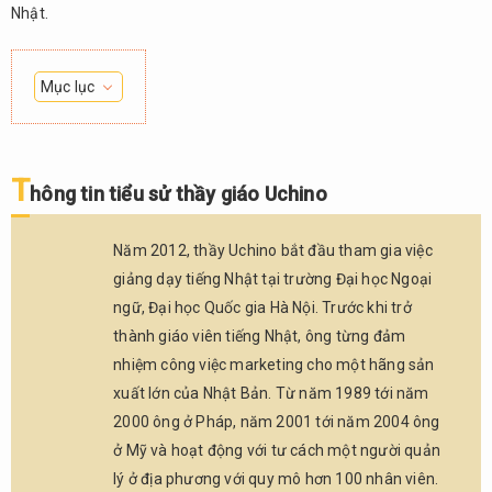
Nhật.
Mục lục
1.
Thông
tin tiểu
T
hông tin tiểu sử thầy giáo Uchino
sử
thầy
giáo
Năm 2012, thầy Uchino bắt đầu tham gia việc
Uchino
giảng dạy tiếng Nhật tại trường Đại học Ngoại
2.
ngữ, Đại học Quốc gia Hà Nội. Trước khi trở
Phỏng
thành giáo viên tiếng Nhật, ông từng đảm
vấn
nhiệm công việc marketing cho một hãng sản
2.1.
xuất lớn của Nhật Bản. Từ năm 1989 tới năm
Q1.
2000 ông ở Pháp, năm 2001 tới năm 2004 ông
Xin
ở Mỹ và hoạt động với tư cách một người quản
ông
cho
lý ở địa phương với quy mô hơn 100 nhân viên.