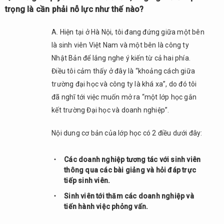
Bản
trọng là cần phải nỗ lực như thế nào?
và sự
quan
A. Hiện tại ở Hà Nội, tôi đang đứng giữa một bên
tâm
là sinh viên Việt Nam và một bên là công ty
tới
Nhật
Nhật Bản để lắng nghe ý kiến từ cả hai phía.
Bản
Điều tôi cảm thấy ở đây là “khoảng cách giữa
ngày
trường đại học và công ty là khá xa”, do đó tôi
càng
đã nghĩ tới việc muốn mở ra “một lớp học gắn
lớn có
đúng
kết trường Đại học và doanh nghiệp”.
không,
thưa
Nội dung cơ bản của lớp học có 2 điều dưới đây:
thầy?
2.7.
Các doanh nghiệp tương tác với sinh viên
Q7.
thông qua các bài giảng và hỏi đáp trực
Số
tiếp sinh viên.
lượng
Sinh viên tới thăm các doanh nghiệp và
người
tiến hành việc phỏng vấn.
Việt
Nam