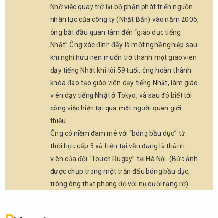
biết,
Nhờ việc quay trở lại bộ phận phát triển nguồn
động
nhân lực của công ty (Nhật Bản) vào năm 2005,
lực
ông bắt đầu quan tâm đến “giáo dục tiếng
nào
đã
Nhật”.Ông xác định đấy là một nghề nghiệp sau
khiến
khi nghỉ hưu nên muốn trở thành một giáo viên
ông
dạy tiếng Nhật khi tôi 59 tuổi, ông hoàn thành
quan
khóa đào tạo giáo viên dạy tiếng Nhật, làm giáo
tâm
viên dạy tiếng Nhật ở Tokyo, và sau đó biết tới
tới
việc
công việc hiện tại qua một người quen giới
giáo
thiệu.
dục
Ông có niềm đam mê với “bóng bầu dục” từ
tiếng
thời học cấp 3 và hiện tại vẫn đang là thành
Nhật
vậy?
viên của đội “Touch Rugby” tại Hà Nội. (Bức ảnh
được chụp trong một trận đấu bóng bầu dục,
2.2.
Q2.
trông ông thật phong độ với nụ cười rạng rỡ)
Thầy
có
cảm