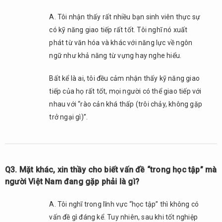
thầy
đã
A. Tôi nhận thấy rất nhiều bạn sinh viên thực sự
từng
có kỹ năng giao tiếp rất tốt. Tôi nghĩ nó xuất
giảng
phát từ văn hóa và khác với năng lực về ngôn
dạy, có
ngữ như khả năng từ vựng hay nghe hiểu.
khoảng
bao
nhiêu
Bất kể là ai, tôi đều cảm nhận thấy kỹ năng giao
phần
tiếp của họ rất tốt, mọi người có thể giao tiếp với
trăm
nhau với “rào cản khá thấp (trôi chảy, không gặp
các
trở ngại gì)”.
bạn
các
sinh
viên
sau khi
Q3. Mặt khác, xin thầy cho biết vấn đề “trong học tập” mà
tốt
người Việt Nam đang gặp phải là gì?
nghiệp
chọn
làm
A. Tôi nghĩ trong lĩnh vực “học tập” thì không có
việc tại
vấn đề gì đáng kể. Tuy nhiên, sau khi tốt nghiệp