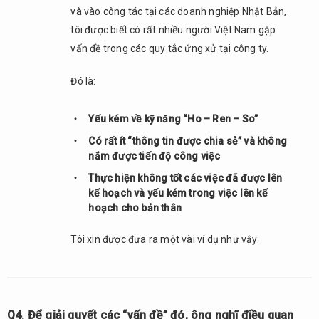
các
và vào công tác tại các doanh nghiệp Nhật Bản,
doanh
tôi được biết có rất nhiều người Việt Nam gặp
nghiệp
Nhật
vấn đề trong các quy tắc ứng xử tại công ty.
Bản?
Đó là:
2.6.
Q6.
Dường
Yếu kém về kỹ năng “Ho – Ren – So”
như
Có rất ít “thông tin được chia sẻ” và không
ngày
nắm được tiến độ công việc
càng
có
Thực hiện không tốt các việc đã được lên
nhiều
kế hoạch và yếu kém trong việc lên kế
người
hoạch cho bản thân
làm
việc
Tôi xin được đưa ra một vài ví dụ như vậy.
trong
các
công
ty
Nhật
Q4. Để giải quyết các “vấn đề” đó, ông nghĩ điều quan