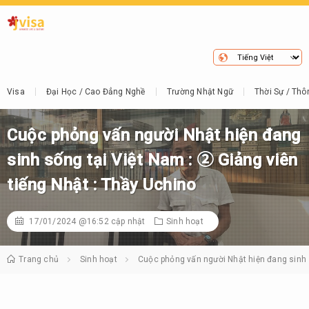
Visa
Đại Học / Cao Đẳng Nghề
Trường Nhật Ngữ
Thời Sự / Thô
Cuộc phỏng vấn người Nhật hiện đang
sinh sống tại Việt Nam : ② Giảng viên
tiếng Nhật : Thầy Uchino
17/01/2024 @16:52
cập nhật
Sinh hoạt
Trang chủ
Sinh hoạt
Cuộc phỏng vấn người Nhật hiện đang sinh s