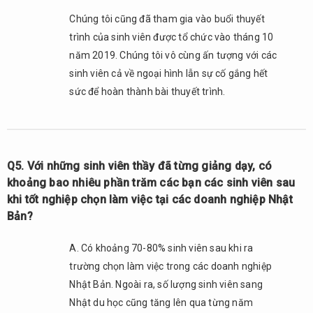
sao
Chúng tôi cũng đã tham gia vào buổi thuyết
về
tình
trình của sinh viên được tổ chức vào tháng 10
trạng
năm 2019. Chúng tôi vô cùng ấn tượng với các
này?
sinh viên cả về ngoại hình lẫn sự cố gắng hết
2.8.
sức để hoàn thành bài thuyết trình.
Q8. Để
tương
lai
“người
nước
Q5. Với những sinh viên thầy đã từng giảng dạy, có
ngoài
khoảng bao nhiêu phần trăm các bạn các sinh viên sau
có thể
khi tốt nghiệp chọn làm việc tại các doanh nghiệp Nhật
làm
Bản?
việc
tại
A. Có khoảng 70-80% sinh viên sau khi ra
Nhật
Bản”
trường chọn làm việc trong các doanh nghiệp
thì
Nhật Bản. Ngoài ra, số lượng sinh viên sang
theo
Nhật du học cũng tăng lên qua từng năm
ông