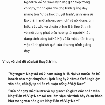
Ngoài ra, để có được kỹ năng giao tiếp trong
làm
công ty, thông qua chương trình giảng dạy
việc
tại
mang tên “Khóa học thuyết trình”, sinh viên sẽ
Nhật
lập thành một nhóm, suy nghĩ về nội dung, tìm
Bản
hiểu, sắp xếp và chuẩn bị bài. Bài thuyết trình
tăng
với nội dung phát biểu hướng tới người Nhật
lên
cũng
đang sinh sống tại Hà Nội và là một phần trong
đồng
việc đánh giá kết quả của chương trình giảng
thời
dạy.
làm
tăng
Ví dụ về chủ đề của bài thuyết trình:
tình
trạng
tội
“Một người Nhật đã có 2 năm sống ở Hà Nội và muốn lên kế
phạm
hoạch cho một chuyến du lịch 3 ngày 2 đêm để trải nghiệm
ở
văn hóa, xã hội, tự nhiên và cuộc sống ở Việt Nam”
nước
“Đến công ty để điều tra về sự giao tiếp giữa các nhân viên
ngoài.
Nhật Bản và Việt Nam tại nơi làm việc, và trình bày về sự khác
Thầy
biệt trong văn hóa giữa Nhật Bản và Việt Nam”.
nghĩ