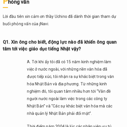
P
hỏng vấn
nhận
như
thế
Lời đầu tiên xin cảm ơn thầy Uchino đã dành thời gian tham dự
nào
buổi phỏng vấn của jNavi.
về
“năng
lực
Q1. Xin ông cho biết, động lực nào đã khiến ông quan
ngôn
tâm tới việc giáo dục tiếng Nhật vậy?
ngữ”
của
A. Tới khi ấy tôi đã có 15 năm kinh nghiệm làm
sinh
việc ở nước ngoài, với những nền văn hóa đã
viên
Việt
được tiếp xúc, tôi nhận ra sự khác biệt trong văn
Nam?
hóa Nhật Bản và địa phương. Từ những kinh
2.3.
nghiệm đó, tôi quan tâm nhiều hơn tới “Vân đề
Q3.
người nước ngoài làm việc trong các công ty
Mặt
Nhật Bản” và “Các sự khác biệt văn hóa mà các
khác,
nhà quản lý Nhật Bản phải đối mặt”.
xin
thầy
Thời điểm năm 2004 là lúc các nhân viên ưu tú
cho