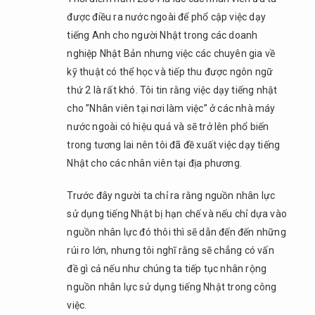
biết
được điều ra nước ngoài để phổ cập việc dạy
vấn
tiếng Anh cho người Nhật trong các doanh
đề
nghiệp Nhật Bản nhưng việc các chuyên gia về
“trong
kỹ thuật có thể học và tiếp thu được ngôn ngữ
học
tập”
thứ 2 là rất khó. Tôi tin rằng việc dạy tiếng nhật
mà
cho ”Nhân viên tại nơi làm việc” ở các nhà máy
người
nước ngoài có hiệu quả và sẽ trở lên phổ biến
Việt
trong tương lai nên tôi đã đề xuất việc dạy tiếng
Nam
đang
Nhật cho các nhân viên tại địa phương.
gặp
phải
Trước đây người ta chỉ ra rằng nguồn nhân lực
là gì?
sử dụng tiếng Nhật bị hạn chế và nếu chỉ dựa vào
2.4.
nguồn nhân lực đó thôi thì sẽ dẫn đến đến những
Q4.
rúi ro lớn, nhưng tôi nghĩ rằng sẽ chẳng có vấn
Để
đề gì cả nếu như chúng ta tiếp tục nhân rộng
giải
nguồn nhân lực sử dụng tiếng Nhật trong công
quyết
các
việc.