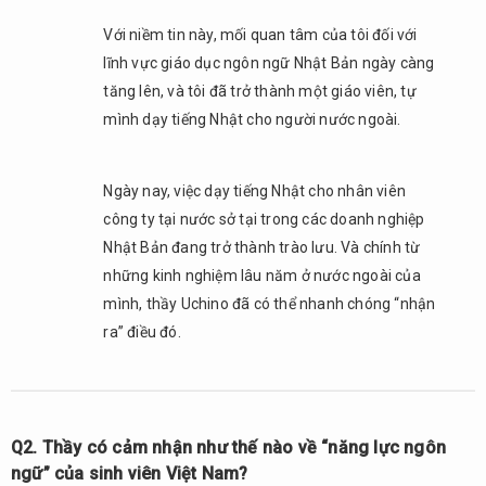
“vấn
đề”
Với niềm tin này, mối quan tâm của tôi đối với
đó,
lĩnh vực giáo dục ngôn ngữ Nhật Bản ngày càng
ông
tăng lên, và tôi đã trở thành một giáo viên, tự
nghĩ
điều
mình dạy tiếng Nhật cho người nước ngoài.
quan
trọng
là
Ngày nay, việc dạy tiếng Nhật cho nhân viên
cần
công ty tại nước sở tại trong các doanh nghiệp
phải
Nhật Bản đang trở thành trào lưu. Và chính từ
nỗ
những kinh nghiệm lâu năm ở nước ngoài của
lực
như
mình, thầy Uchino đã có thể nhanh chóng “nhận
thế
ra” điều đó.
nào?
2.5.
Q5. Với
những
Q2. Thầy có cảm nhận như thế nào về “năng lực ngôn
sinh
ngữ” của sinh viên Việt Nam?
viên