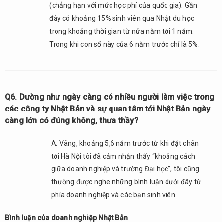
(chẳng hạn với mức học phí của quốc gia). Gần
cần
những
đây có khoảng 15% sinh viên qua Nhật du học
yếu tố
trong khoảng thời gian từ nửa năm tới 1 năm.
gì?
Trong khi con số này của 6 năm trước chỉ là 5%.
2.9.
Q9.
Cuối
cùng,
Q6. Dường như ngày càng có nhiều người làm việc trong
thầy
có điều
các công ty Nhật Bản và sự quan tâm tới Nhật Bản ngày
gì
càng lớn có đúng không, thưa thầy?
nhắn
nhủ tới
A. Vâng, khoảng 5,6 năm trước từ khi đặt chân
các
tới Hà Nội tôi đã cảm nhận thấy “khoảng cách
bạn
giữa doanh nghiệp và trường Đại học”, tôi cũng
Việt
Nam
thường được nghe những bình luận dưới đây từ
đang
phía doanh nghiệp và các bạn sinh viên
học
tiếng
Bình luận của doanh nghiệp Nhật Bản