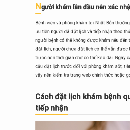
đổi
N
gười khám lần đầu nên xác nhậ
tùy
theo
Bệnh viện và phòng khám tại Nhật Bản thường v
khám
theo
ưu tiên người đã đặt lịch và tiếp nhận theo thứ
bảo
người bệnh có thể không được khám nếu đến trự
hiểm
đặt lịch, người chưa đặt lịch có thể vẫn được
hay
trước nên thời gian chờ có thể kéo dài. Ngay 
khám
tự
cầu đặt lịch trước đối với phòng khám sốt, 
chi
vậy nên kiểm tra trang web chính thức hoặc gọ
trả
1.4.
Cách đặt lịch khám bệnh qua
Người
khám
tiếp nhận
lần
đầu
nên