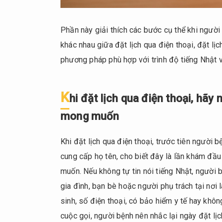
tuyến
và tại
Phần này giải thích các bước cụ thể khi người
quầy
khác nhau giữa đặt lịch qua điện thoại, đặt lịc
tiếp
nhận
phương pháp phù hợp với trình độ tiếng Nhật v
2.1.
Khi
K
hi đặt lịch qua điện thoại, hãy 
đặt
lịch
mong muốn
qua
điện
Khi đặt lịch qua điện thoại, trước tiên người 
thoại,
cung cấp họ tên, cho biết đây là lần khám đầu
hãy
muốn. Nếu không tự tin nói tiếng Nhật, người 
nói
ngắn
gia đình, bạn bè hoặc người phụ trách tại nơi l
gọn
sinh, số điện thoại, có bảo hiểm y tế hay khôn
tên,
cuộc gọi, người bệnh nên nhắc lại ngày đặt lịc
triệu