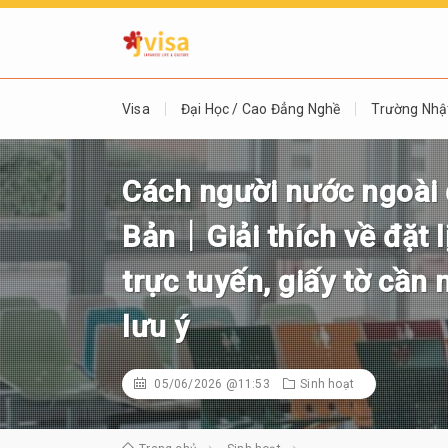
Visa
Đại Học / Cao Đẳng Nghề
Trường Nhậ
Cách người nước ngoài 
Bản｜Giải thích về đặt lị
trực tuyến, giấy tờ cầ
lưu ý
05/06/2026 @11:53
Sinh hoạt