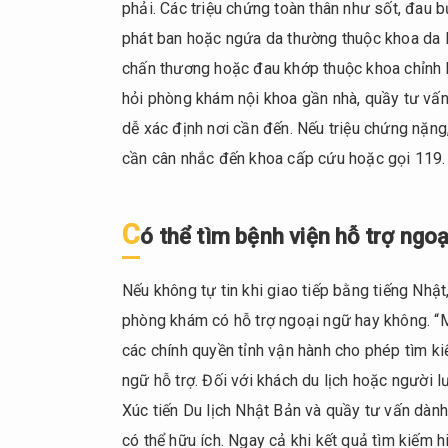
phải. Các triệu chứng toàn thân như sốt, đau 
Nhật
Bản
phát ban hoặc ngứa da thường thuộc khoa da l
chấn thương hoặc đau khớp thuộc khoa chỉnh h
1.1.
Tại
hỏi phòng khám nội khoa gần nhà, quầy tư vấ
Nhật
dễ xác định nơi cần đến. Nếu triệu chứng nặn
Bản,
cần cân nhắc đến khoa cấp cứu hoặc gọi 119.
người
bệnh
cần
C
ó thể tìm bệnh viện hỗ trợ ngo
chọn
khoa
khám
Nếu không tự tin khi giao tiếp bằng tiếng Nh
theo
phòng khám có hỗ trợ ngoại ngữ hay không. “M
triệu
các chính quyền tỉnh vận hành cho phép tìm k
chứng
ngữ hỗ trợ. Đối với khách du lịch hoặc người l
1.2.
Xúc tiến Du lịch Nhật Bản và quầy tư vấn dàn
Có
thể
có thể hữu ích. Ngay cả khi kết quả tìm kiếm hiể