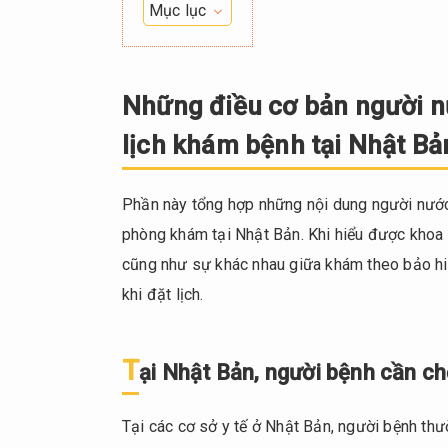
Mục lục
1.
Những
điều
Những điều cơ bản người nư
cơ
lịch khám bệnh tại Nhật Bả
bản
người
nước
Phần này tổng hợp những nội dung người nước 
ngoài
phòng khám tại Nhật Bản. Khi hiểu được khoa 
cần
cũng như sự khác nhau giữa khám theo bảo hiể
biết
trước
khi đặt lịch.
khi
đặt
lịch
T
ại Nhật Bản, người bệnh cần c
khám
bệnh
Tại các cơ sở y tế ở Nhật Bản, người bệnh t
tại