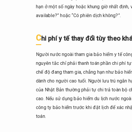
tìm
hạn ở một số ngày hoặc khung giờ nhất định, v
bệnh
available?” hoặc “Có phiên dịch không?”.
viện
hỗ
trợ
C
hi phí y tế thay đổi tùy theo k
ngoại
ngữ
qua
Người nước ngoài tham gia bảo hiểm y tế công
trang
nguyên tắc chỉ phải thanh toán phần chi phí tự 
tìm
chế độ đang tham gia, chẳng hạn như bảo hiểm
kiếm
dành cho người cao tuổi. Người lưu trú ngắn 
chính
thức
của Nhật Bản thường phải tự chi trả toàn bộ ch
cao. Nếu sử dụng bảo hiểm du lịch nước ngoài 
1.3.
Chi
công ty bảo hiểm trước khi đặt lịch để xác nhậ
phí y
toán.
tế
thay