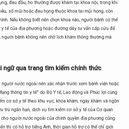
bụng, đau đầu, ho thường được khám tại khoa nội, trong khi
iễu, sổ mũi hoặc đau họng thuộc khoa tai mũi họng, còn
ình. Nếu không biết nên chọn khoa nào, người bệnh có thể
n y tế của địa phương hoặc đường dây tư vấn cấp cứu để
g, người bệnh không nên chờ lịch khám thông thường mà
ại ngữ qua trang tìm kiếm chính thức
ật, người nước ngoài nên xác nhận trước xem bệnh viện hoặc
ạng thông tin y tế” do Bộ Y tế, Lao động và Phúc lợi cùng
iếm cơ sở y tế theo khu vực, khoa khám, ngày khám và ngôn
ưu trú ngắn hạn, dịch vụ tìm kiếm cơ sở y tế của Cơ quan
h cho người nước ngoài của chính quyền địa phương cũng
n thị có hỗ trợ tiếng Anh, thời gian hỗ trợ có thể chỉ giới