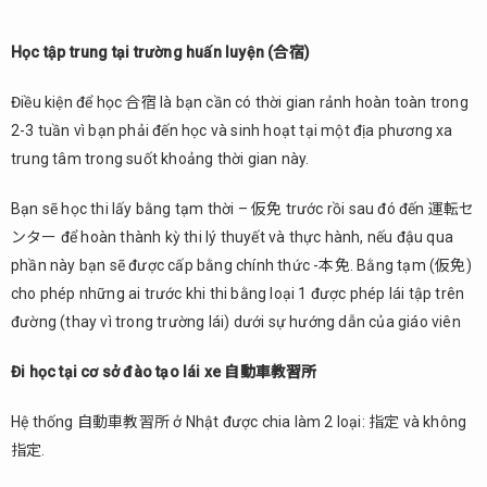
Học tập trung tại trường huấn luyện (合宿)
Điều kiện để học 合宿 là bạn cần có thời gian rảnh hoàn toàn trong
2-3 tuần vì bạn phải đến học và sinh hoạt tại một địa phương xa
trung tâm trong suốt khoảng thời gian này.
Bạn sẽ học thi lấy bằng tạm thời – 仮免 trước rồi sau đó đến 運転セ
ンター để hoàn thành kỳ thi lý thuyết và thực hành, nếu đậu qua
phần này bạn sẽ được cấp bằng chính thức -本免. Bằng tạm (仮免)
cho phép những ai trước khi thi bằng loại 1 được phép lái tập trên
đường (thay vì trong trường lái) dưới sự hướng dẫn của giáo viên
Đi học tại cơ sở đào tạo lái xe 自動車教習所
Hệ thống 自動車教習所 ở Nhật được chia làm 2 loại: 指定 và không
指定.