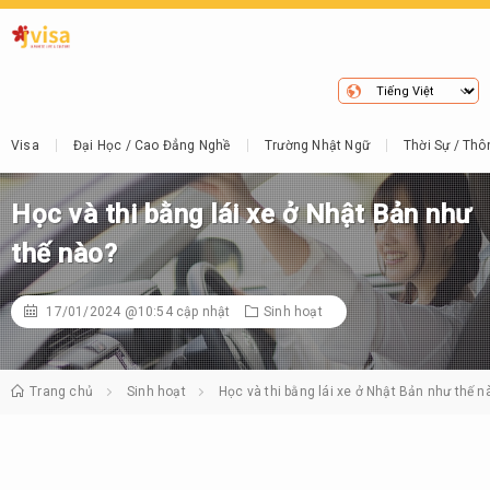
Visa
Đại Học / Cao Đẳng Nghề
Trường Nhật Ngữ
Thời Sự / Thô
Học và thi bằng lái xe ở Nhật Bản như
thế nào?
17/01/2024 @10:54
cập nhật
Sinh hoạt
Trang chủ
Sinh hoạt
Học và thi bằng lái xe ở Nhật Bản như thế n