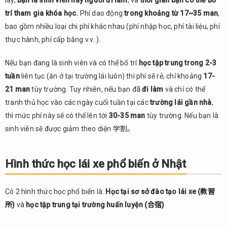
lấy,
bạn là sinh viên
hay
người đi làm
, và
thời gian bạn có thể bố
có
trí tham gia khóa học.
Phí dao động
trong khoảng từ 17~35 man
,
bằng
bao gồm nhiều loại chi phí khác nhau (phí nhập học, phí tài liệu, phí
lái xe ở
thực hành, phí cấp bằng v.v..).
Việt
Nam
Nếu bạn đang là sinh viên và có thể bố trí
học tập trung trong 2-3
5.
tuần
liên tục (ăn ở tại trường lái luôn) thì phí sẽ rẻ, chỉ khoảng
17-
Tổng
21 man
tùy trường. Tuy nhiên, nếu bạn đã
đi làm
và chỉ có thể
kết
tranh thủ học vào các ngày cuối tuần tại các
trường lái gần nhà
,
thì mức phí này sẽ có thể lên tới
30-35 man
tùy trường. Nếu bạn là
sinh viên sẽ được giảm theo diện 学割。
Hình thức học lái xe phổ biến ở Nhật
Có 2 hình thức học phổ biến là:
Học tại sơ sở đào tạo lái xe
(教習
所)
và
học tập trung tại trường huấn luyện (合宿)