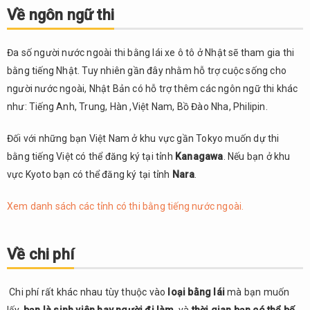
ngôn
Về ngôn ngữ thi
ngữ
thi
Đa số người nước ngoài thi bằng lái xe ô tô ở Nhật sẽ tham gia thi
2.
bằng tiếng Nhật. Tuy nhiên gần đây nhằm hỗ trợ cuộc sống cho
Về
chi
người nước ngoài, Nhật Bản có hỗ trợ thêm các ngôn ngữ thi khác
phí
như: Tiếng Anh, Trung, Hàn ,Việt Nam, Bồ Đào Nha, Philipin.
3.
Đối với những bạn Việt Nam ở khu vực gần Tokyo muốn dự thi
Hình
thức
bằng tiếng Việt có thể đăng ký tại tỉnh
Kanagawa
. Nếu bạn ở khu
học
vực Kyoto bạn có thể đăng ký tại tỉnh
Nara
.
lái
xe
Xem danh sách các tỉnh có thi bằng tiếng nước ngoài.
phổ
biến
ở
Về chi phí
Nhật
4.
Chi phí rất khác nhau tùy thuộc vào
loại bằng lái
mà bạn muốn
Trường
hợp đã