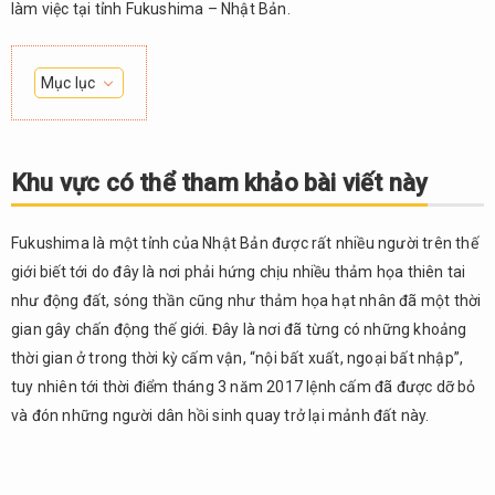
làm việc tại tỉnh Fukushima – Nhật Bản.
Mục lục
1.
Khu
vực
Khu vực có thể tham khảo bài viết này
có
thể
tham
Fukushima là một tỉnh của Nhật Bản được rất nhiều người trên thế
khảo
giới biết tới do đây là nơi phải hứng chịu nhiều thảm họa thiên tai
bài
như động đất, sóng thần cũng như thảm họa hạt nhân đã một thời
viết
gian gây chấn động thế giới. Đây là nơi đã từng có những khoảng
này
thời gian ở trong thời kỳ cấm vận, “nội bất xuất, ngoại bất nhập”,
Hệ
2.
tuy nhiên tới thời điểm tháng 3 năm 2017 lệnh cấm đã được dỡ bỏ
thống giao
và đón những người dân hồi sinh quay trở lại mảnh đất này.
thông
★★★★☆
Chi
3.