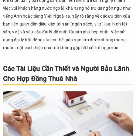
Khi chọn đại lý bất động sản, bạn nên kiểm tra kinh nghiệm làm
Đồng
việc với khách hàng nước ngoài, khả năng hỗ trợ đa ngôn ngữ như
7.
tiếng Anh hoặc tiếng Việt. Ngoài ra, hãy rõ ràng về các ưu tiên của
Những
bạn liên quan đến điều kiện tài sản (ngân sách, vị trí, loại hình tài
Quy
sản, v.v.) và yêu cầu đại lý đề xuất tài sản phù hợp nhất. Việc sử
Tắc
và
dụng đại lý bất động sản có thể giúp bạn tìm được phòng mong
Văn
muốn một cách hiệu quả mà không gặp bất cứ trở ngại nào.
Hóa
Độc
Đáo
Các Tài Liệu Cần Thiết và Người Bảo Lãnh
của
Cho Hợp Đồng Thuê Nhà
Nhật
Bản
8.
Tầm
Quan
Trọng
Của
Giao
Tiếp