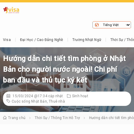
Visa
Đại Học / Cao Đẳng Nghề
Trường Nhật Ngữ
Thời Sự / Thô
Hướng dẫn chi tiết tìm phòng ở Nhật
Bản cho người nước ngoài! Chi phí
ban đầu và thủ tục ký kết
15/03/2024 @17:34
cập nhật
Sinh hoạt
Cuộc sống Nhật Bản
,
Thuê nhà
Trang chủ
Thời Sự / Thông Tin Hỗ Trợ
Hướng dẫn chi tiết tìm phò