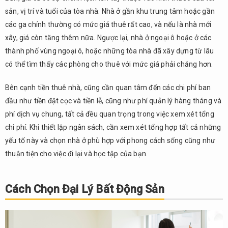
Thiết
sản, vị trí và tuổi của tòa nhà. Nhà ở gần khu trung tâm hoặc gần
và
các ga chính thường có mức giá thuê rất cao, và nếu là nhà mới
Người
Bảo
xây, giá còn tăng thêm nữa. Ngược lại, nhà ở ngoại ô hoặc ở các
Lãnh
thành phố vùng ngoại ô, hoặc những tòa nhà đã xây dựng từ lâu
Cho
có thể tìm thấy các phòng cho thuê với mức giá phải chăng hơn.
Hợp
Đồng
Bên cạnh tiền thuê nhà, cũng cần quan tâm đến các chi phí ban
Thuê
Nhà
đầu như tiền đặt cọc và tiền lễ, cũng như phí quản lý hàng tháng và
phí dịch vụ chung, tất cả đều quan trọng trong việc xem xét tổng
4.
chi phí. Khi thiết lập ngân sách, cần xem xét tổng hợp tất cả những
Chi
Tiết
yếu tố này và chọn nhà ở phù hợp với phong cách sống cũng như
về
thuận tiện cho việc đi lại và học tập của bạn.
Chi
Phí
Ban
Cách Chọn Đại Lý Bất Động Sản
Đầu
và
Cách
Lập