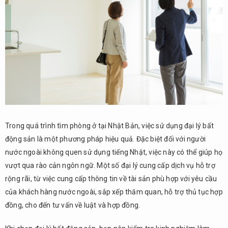
Ngân
Sách
5.
Những
Điểm
Quan
Trọng
Khi
Chọn
Tài
Sản
Trong quá trình tìm phòng ở tại Nhật Bản, việc sử dụng đại lý bất
6.
động sản là một phương pháp hiệu quả. Đặc biệt đối với người
Những
nước ngoài không quen sử dụng tiếng Nhật, việc này có thể giúp họ
Điều
vượt qua rào cản ngôn ngữ. Một số đại lý cung cấp dịch vụ hỗ trợ
Cần
rộng rãi, từ việc cung cấp thông tin về tài sản phù hợp với yêu cầu
Kiểm
Tra
của khách hàng nước ngoài, sắp xếp thăm quan, hỗ trợ thủ tục hợp
Trước
đồng, cho đến tư vấn về luật và hợp đồng.
Khi Ký
Hợp