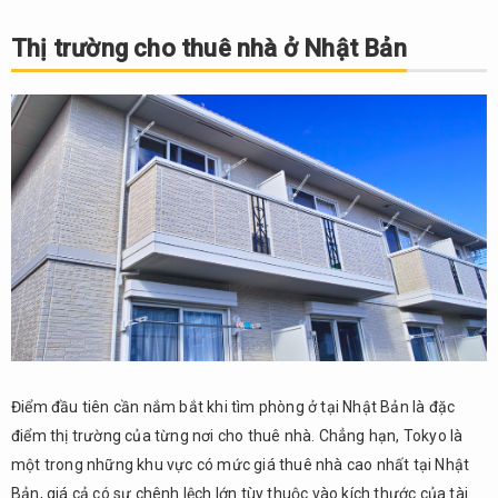
Thị
trường
Thị trường cho thuê nhà ở Nhật Bản
cho
thuê
nhà ở
Nhật
Bản
2.
Cách
Chọn
Đại
Lý
Bất
Động
Sản
3.
Điểm đầu tiên cần nắm bắt khi tìm phòng ở tại Nhật Bản là đặc
Các
điểm thị trường của từng nơi cho thuê nhà. Chẳng hạn, Tokyo là
Tài
Liệu
một trong những khu vực có mức giá thuê nhà cao nhất tại Nhật
Cần
Bản, giá cả có sự chênh lệch lớn tùy thuộc vào kích thước của tài