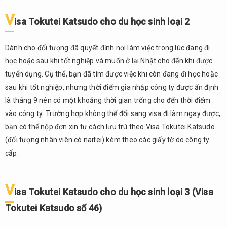
5.
Phân
V
isa Tokutei Katsudo cho du học sinh loại 2
biệt
Visa
Tokutei
Dành cho đối tượng đã quyết định nơi làm việc trong lúc đang đi
Katsudo
học hoặc sau khi tốt nghiệp và muốn ở lại Nhật cho đến khi được
và Visa
tuyển dụng. Cụ thể, bạn đã tìm được việc khi còn đang đi học hoặc
Tokutei
sau khi tốt nghiệp, nhưng thời điểm gia nhập công ty được ấn định
Gino
là tháng 9 nên có một khoảng thời gian trống cho đến thời điểm
5.1.
vào công ty. Trường hợp không thể đổi sang visa đi làm ngay được,
Visa
bạn có thể nộp đơn xin tư cách lưu trú theo Visa Tokutei Katsudo
Tokutei
Katsudo
(đối tượng nhân viên có naitei) kèm theo các giấy tờ do công ty
(Hoạt
cấp.
động
đặc
biệt)
V
isa Tokutei Katsudo cho du học sinh loại 3 (Visa
5.2.
Tokutei Katsudo số 46)
Visa
Tokutei