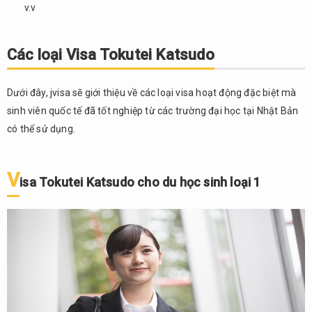
3 (Visa
v.v
Tokutei
Katsudo
số 46)
Các loại Visa Tokutei Katsudo
2.4.
Visa
Dưới đây, jvisa sẽ giới thiệu về các loại visa hoạt động đặc biệt mà
Tokutei
sinh viên quốc tế đã tốt nghiệp từ các trường đại học tại Nhật Bản
Katsudo
có thể sử dụng.
cho du
học
sinh loại
V
4
isa Tokutei Katsudo cho du học sinh loại 1
3.
Thủ tục
đăng ký
Visa
Tokutei
Katsudo
Lợi
4.
ích và