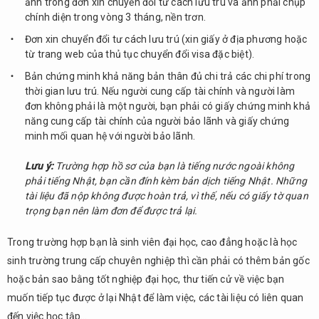
ảnh trong đơn xin chuyển đổi tư cách lưu trú và ảnh phải chụp
chính diện trong vòng 3 tháng, nền trơn.
Đơn xin chuyển đổi tư cách lưu trú (xin giấy ở địa phương hoặc
từ trang web của thủ tục chuyển đổi visa đặc biệt).
Bản chứng minh khả năng bản thân đủ chi trả các chi phí trong
thời gian lưu trú. Nếu người cung cấp tài chính và người làm
đơn không phải là một người, bạn phải có giấy chứng minh khả
năng cung cấp tài chính của người bảo lãnh và giấy chứng
minh mối quan hệ với người bảo lãnh.
Lưu ý:
Trường hợp hồ sơ của bạn là tiếng nước ngoài không
phải tiếng Nhật, bạn cần đính kèm bản dịch tiếng Nhật. Những
tài liệu đã nộp không được hoàn trả, vì thế, nếu có giấy tờ quan
trọng bạn nên làm đơn để được trả lại.
Trong trường hợp bạn là sinh viên đại học, cao đẳng hoặc là học
sinh trường trung cấp chuyên nghiệp thì cần phải có thêm bản gốc
hoặc bản sao bằng tốt nghiệp đại học, thư tiến cử về việc bạn
muốn tiếp tục được ở lại Nhật để làm việc, các tài liệu có liên quan
đến việc học tập…