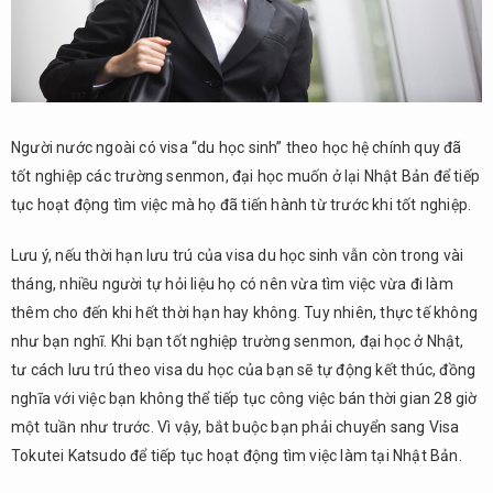
nhược
điểm
của
Visa
Tokutei
Katsudo
Người nước ngoài có visa “du học sinh” theo học hệ chính quy đã
4.1.
tốt nghiệp các trường senmon, đại học muốn ở lại Nhật Bản để tiếp
Lợi ích
tục hoạt động tìm việc mà họ đã tiến hành từ trước khi tốt nghiệp.
của
Visa
Lưu ý, nếu thời hạn lưu trú của visa du học sinh vẫn còn trong vài
Tokutei
tháng, nhiều người tự hỏi liệu họ có nên vừa tìm việc vừa đi làm
Katsudo
thêm cho đến khi hết thời hạn hay không. Tuy nhiên, thực tế không
4.2.
như bạn nghĩ. Khi bạn tốt nghiệp trường senmon, đại học ở Nhật,
Nhược
tư cách lưu trú theo visa du học của bạn sẽ tự động kết thúc, đồng
điểm
của
nghĩa với việc bạn không thể tiếp tục công việc bán thời gian 28 giờ
Visa
một tuần như trước. Vì vậy, bắt buộc bạn phải chuyển sang Visa
Tokutei
Tokutei Katsudo để tiếp tục hoạt động tìm việc làm tại Nhật Bản.
Katsudo