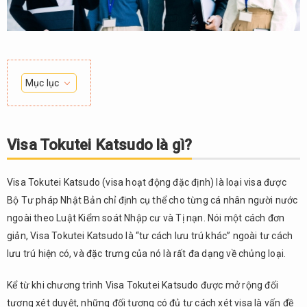
Mục lục
1.
Visa
Tokutei
Visa Tokutei Katsudo là gì?
Katsudo
là gì?
Visa Tokutei Katsudo (visa hoạt động đặc định) là loại visa được
2.
Bộ Tư pháp Nhật Bản chỉ định cụ thể cho từng cá nhân người nước
Các loại
Visa
ngoài theo Luật Kiểm soát Nhập cư và Tị nạn. Nói một cách đơn
Tokutei
giản, Visa Tokutei Katsudo là “tư cách lưu trú khác” ngoài tư cách
Katsudo
lưu trú hiện có, và đặc trưng của nó là rất đa dạng về chủng loại.
2.1.
Visa
Kể từ khi chương trình Visa Tokutei Katsudo được mở rộng đối
Tokutei
tượng xét duyệt, những đối tượng có đủ tư cách xét visa là vấn đề