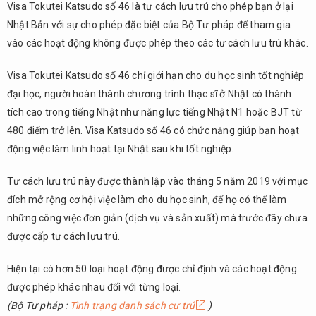
Gino
Visa Tokutei Katsudo số 46 là tư cách lưu trú cho phép bạn ở lại
(Kỹ
Nhật Bản với sự cho phép đặc biệt của Bộ Tư pháp để tham gia
năng
vào các hoạt động không được phép theo các tư cách lưu trú khác.
đặc
định)
Visa Tokutei Katsudo số 46 chỉ giới hạn cho du học sinh tốt nghiệp
6.
đại học, người hoàn thành chương trình thạc sĩ ở Nhật có thành
Tóm
tích cao trong tiếng Nhật như năng lực tiếng Nhật N1 hoặc BJT từ
tắt
480 điểm trở lên. Visa Katsudo số 46 có chức năng giúp bạn hoạt
động việc làm linh hoạt tại Nhật sau khi tốt nghiệp.
Tư cách lưu trú này được thành lập vào tháng 5 năm 2019 với mục
đích mở rộng cơ hội việc làm cho du học sinh, để họ có thể làm
những công việc đơn giản (dịch vụ và sản xuất) mà trước đây chưa
được cấp tư cách lưu trú.
Hiện tại có hơn 50 loại hoạt động được chỉ định và các hoạt động
được phép khác nhau đối với từng loại.
(Bộ Tư pháp :
Tình trạng danh sách cư trú
)