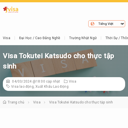
Visa
Đại Học / Cao Đẳng Nghề
Trường Nhật Ngữ
Thời Sự / Thô
Visa Tokutei Katsudo cho thực tập
sinh
04/03/2024 @18:00
cập nhật
Visa
Visa lao động
,
Xuất Khẩu Lao Động
Trang chủ
Visa
Visa Tokutei Katsudo cho thực tập sinh