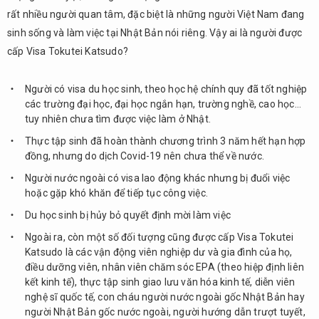
Katsudo
rất nhiều người quan tâm, đặc biệt là những người Việt Nam đang
cho du
sinh sống và làm việc tại Nhật Bản nói riêng. Vậy ai là người được
học
sinh loại
cấp Visa Tokutei Katsudo?
1
Người có visa du học sinh, theo học hệ chính quy đã tốt nghiệp
2.2.
các trường đại học, đại học ngắn hạn, trường nghề, cao học…
Visa
tuy nhiên chưa tìm được việc làm ở Nhật.
Tokutei
Katsudo
Thực tập sinh đã hoàn thành chương trình 3 năm hết hạn hợp
cho du
đồng, nhưng do dịch Covid-19 nên chưa thể về nước.
học
Người nước ngoài có visa lao động khác nhưng bị đuổi việc
sinh loại
hoặc gặp khó khăn để tiếp tục công việc.
2
Du học sinh bị hủy bỏ quyết định mời làm việc
2.3.
Visa
Ngoài ra, còn một số đối tượng cũng được cấp Visa Tokutei
Tokutei
Katsudo là các vận động viên nghiệp dư và gia đình của họ,
Katsudo
điều dưỡng viên, nhân viên chăm sóc EPA (theo hiệp định liên
cho du
kết kinh tế), thực tập sinh giao lưu văn hóa kinh tế, diễn viên
học
nghệ sĩ quốc tế, con cháu người nước ngoài gốc Nhật Bản hay
sinh loại
người Nhật Bản gốc nước ngoài, người hướng dẫn trượt tuyết,