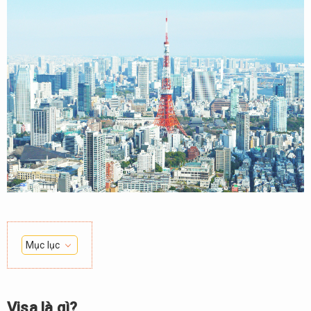
Mục lục
1.
Visa
là
Visa là gì?