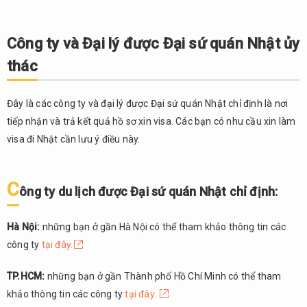
quán
Nhật
chỉ
Công ty và Đại lý được Đại sứ quán Nhật ủy
định:
thác
2.2.
Các
đại lý
Đây là các công ty và đại lý được Đại sứ quán Nhật chỉ định là nơi
được
tiếp nhận và trả kết quả hồ sơ xin visa. Các bạn có nhu cầu xin làm
Đại
visa đi Nhật cần lưu ý điều này.
sứ
quán
Nhật
Bản
C
ông ty du lịch được Đại sứ quán Nhật chỉ định:
ủy
thác
Hà Nội:
những bạn ở gần Hà Nội có thể tham khảo thông tin các
3.
công ty
tại đây.
Các
loại
TP.HCM:
những bạn ở gần Thành phố Hồ Chí Minh có thể tham
visa
Nhật
khảo thông tin các công ty
tại đây.