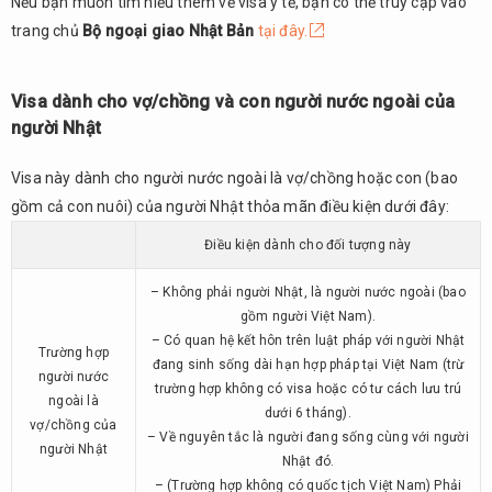
Nếu bạn muốn tìm hiểu thêm về visa y tế, bạn có thể truy cập vào
trang chủ
Bộ ngoại giao Nhật Bản
tại đây.
Visa dành cho vợ/chồng và con người nước ngoài của
người Nhật
Visa này dành cho người nước ngoài là vợ/chồng hoặc con (bao
gồm cả con nuôi) của người Nhật thỏa mãn điều kiện dưới đây:
Điều kiện dành cho đối tượng này
– Không phải người Nhật, là người nước ngoài (bao
gồm người Việt Nam).
– Có quan hệ kết hôn trên luật pháp với người Nhật
Trường hợp
đang sinh sống dài hạn hợp pháp tại Việt Nam (trừ
người nước
trường hợp không có visa hoặc có tư cách lưu trú
ngoài là
dưới 6 tháng).
vợ/chồng của
– Về nguyên tắc là người đang sống cùng với người
người Nhật
Nhật đó.
– (Trường hợp không có quốc tịch Việt Nam) Phải