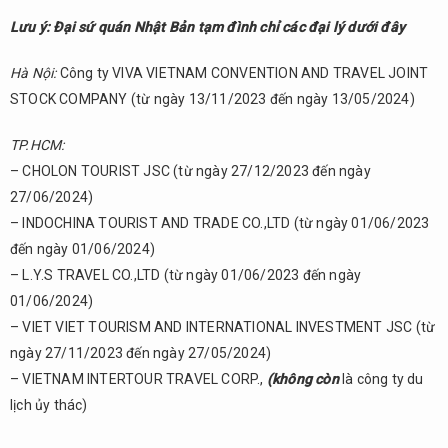
Bản
Lưu ý: Đại sứ quán Nhật Bản tạm đình chỉ các đại lý dưới đây
3.1.
Số
Hà Nội:
Công ty VIVA VIETNAM CONVENTION AND TRAVEL JOINT
lần
nhập
STOCK COMPANY (từ ngày 13/11/2023 đến ngày 13/05/2024)
cảnh
TP.HCM:
3.2.
– CHOLON TOURIST JSC (từ ngày 27/12/2023 đến ngày
Mục
đích
27/06/2024)
nhập
– INDOCHINA TOURIST AND TRADE CO.,LTD (từ ngày 01/06/2023
cảnh
đến ngày 01/06/2024)
3.2.1.
– L.Y.S TRAVEL CO.,LTD (từ ngày 01/06/2023 đến ngày
Visa du
01/06/2024)
lịch
– VIET VIET TOURISM AND INTERNATIONAL INVESTMENT JSC (từ
3.2.2.
ngày 27/11/2023 đến ngày 27/05/2024)
Visa du
– VIETNAM INTERTOUR TRAVEL CORP.,
(không còn
là công ty du
học
lịch ủy thác)
3.2.3.
Visa