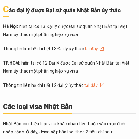
lao
C
ác đại lý được Đại sứ quán Nhật Bản ủy thác
động
3.2.4.
Hà Nội:
hiện tại có 13 Đại lý được Đại sứ quán Nhật Bản tại Việt
Visa y
Nam ủy thác một phần nghiệp vụ visa.
tế
3.2.5.
Thông tin liên hệ chi tiết 13 Đại lý ủy thác
tại đây.
Visa
dành cho
TP.HCM:
hiện tại có 12 Đại lý được Đại sứ quán Nhật Bản tại Việt
vợ/chồng
Nam ủy thác một phần nghiệp vụ visa.
và con
người
nước
Thông tin liên hệ chi tiết 12 đại lý ủy thác
tại đây.
ngoài
của
người
Các loại visa Nhật Bản
Nhật
3.2.6.
Nhật Bản có nhiều loại visa khác nhau tùy thuộc vào mục đích
Visa
nhập cảnh. Ở đây, Jvisa sẽ phân loại theo 2 tiêu chí sau:
thương