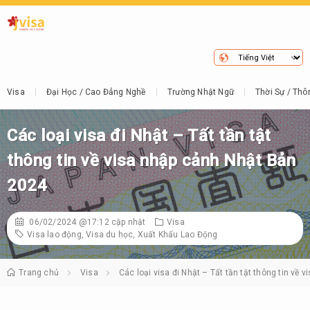
Visa
Đại Học / Cao Đẳng Nghề
Trường Nhật Ngữ
Thời Sự / Thô
Các loại visa đi Nhật – Tất tần tật
thông tin về visa nhập cảnh Nhật Bản
2024
06/02/2024 @17:12
cập nhật
Visa
Visa lao động
,
Visa du học
,
Xuất Khẩu Lao Động
Trang chủ
Visa
Các loại visa đi Nhật – Tất tần tật thông tin về