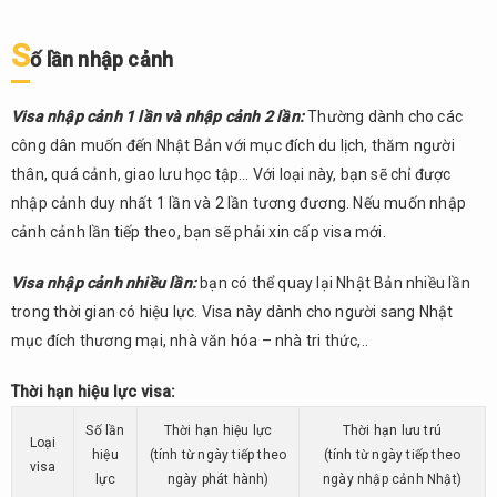
mại
3.2.7.
S
ố lần nhập cảnh
Visa
thăm
thân
Visa nhập cảnh 1 lần và nhập cảnh 2 lần:
Thường dành cho các
công dân muốn đến Nhật Bản với mục đích du lịch, thăm người
3.2.8.
thân, quá cảnh, giao lưu học tập… Với loại này, bạn sẽ chỉ được
Visa
transit
nhập cảnh duy nhất 1 lần và 2 lần tương đương. Nếu muốn nhập
cảnh cảnh lần tiếp theo, bạn sẽ phải xin cấp visa mới.
Visa nhập cảnh nhiều lần:
bạn có thể quay lại Nhật Bản nhiều lần
trong thời gian có hiệu lực. Visa này dành cho người sang Nhật
mục đích thương mại, nhà văn hóa – nhà tri thức,..
Thời hạn hiệu lực visa:
Số lần
Thời hạn hiệu lực
Thời hạn lưu trú
Loại
hiệu
(tính từ ngày tiếp theo
(tính từ ngày tiếp theo
visa
lực
ngày phát hành)
ngày nhập cảnh Nhật)