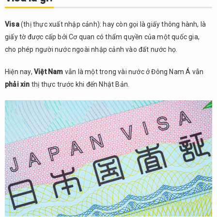
gì?
2.
Visa
(thị thực xuất nhập cảnh): hay còn gọi là giấy thông hành, là
Công
giấy tờ được cấp bởi Cơ quan có thẩm quyền của một quốc gia,
ty và
Đại
cho phép người nước ngoài nhập cảnh vào đất nước họ.
lý
được
Hiện nay,
Việt Nam
vẫn là một trong vài nước ở Đông Nam Á vẫn
Đại
phải xin
thị thực trước khi đến Nhật Bản.
sứ
quán
Nhật
ủy
thác
2.1.
Công
ty du
lịch
được
Đại
sứ