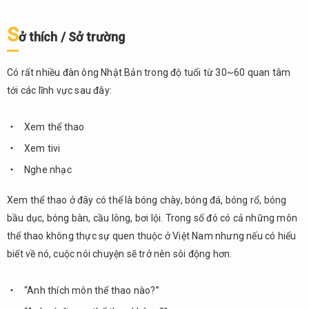
chuyện
liên
S
ở thích / Sở trường
quan
đến
chính
Có rất nhiều đàn ông Nhật Bản trong độ tuổi từ 30~60 quan tâm
trị
tới các lĩnh vực sau đây:
quốc
tế
Xem thể thao
3.
Xem tivi
Tổng
kết
Nghe nhạc
Xem thể thao ở đây có thể là bóng chày, bóng đá, bóng rổ, bóng
bầu dục, bóng bàn, cầu lông, bơi lội. Trong số đó có cả những môn
thể thao không thực sự quen thuộc ở Việt Nam nhưng nếu có hiểu
biết về nó, cuộc nói chuyện sẽ trở nên sôi động hơn.
“Anh thích môn thể thao nào?”