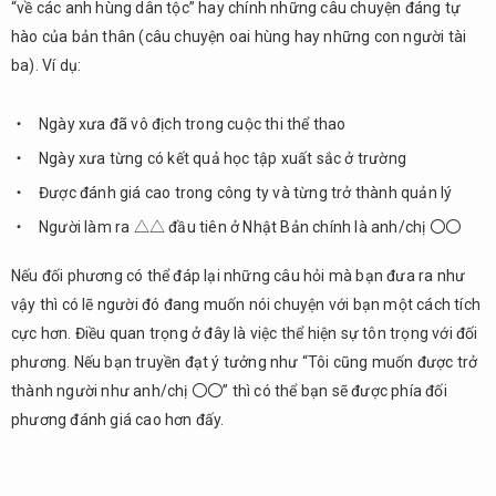
“về các anh hùng dân tộc” hay chính những câu chuyện đáng tự
câu
hào của bản thân (câu chuyện oai hùng hay những con người tài
hỏi
nên
ba). Ví dụ:
chú ý
2.1.
Ngày xưa đã vô địch trong cuộc thi thể thao
Về
Ngày xưa từng có kết quả học tập xuất sắc ở trường
gia
đình
Được đánh giá cao trong công ty và từng trở thành quản lý
Người làm ra △△ đầu tiên ở Nhật Bản chính là anh/chị 〇〇
2.2.
Về
Nếu đối phương có thể đáp lại những câu hỏi mà bạn đưa ra như
công
việc
vậy thì có lẽ người đó đang muốn nói chuyện với bạn một cách tích
cực hơn. Điều quan trọng ở đây là việc thể hiện sự tôn trọng với đối
2.3.
Về dự
phương. Nếu bạn truyền đạt ý tưởng như “Tôi cũng muốn được trở
định /
thành người như anh/chị 〇〇” thì có thể bạn sẽ được phía đối
lịch
phương đánh giá cao hơn đấy.
trình
2.4.
Câu