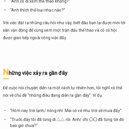
“Anh có đi xem thể thao không?”
“Anh thích thể loại nhạc nào?”
Với việc đặt ra những câu hỏi như vậy, biết đâu bạn lại được mời tới
sân vận động để cùng xem một trận đấu thể thao và có có hội
được giao tiếp ngoài công việc đấy.
N
hững việc xảy ra gần đây
Để cuộc nói chuyện diễn ra một cách tự nhiên hơn, tôi nghĩ có thể
nói về chủ đề “những điều đang diễn ra gần đây”. Ví dụ:
“Hôm nay trời lạnh/ nóng nhỉ. Mai có vẻ như trời sẽ mưa đấy”.
“Trước đây tôi đã từng đi △△ rồi. Anh/ chị 〇〇 đã từng tới đó
bao giờ chưa?”