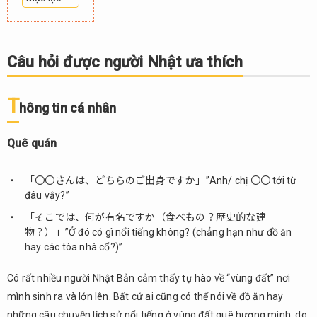
1.
Câu
hỏi
Câu hỏi được người Nhật ưa thích
được
người
Nhật
T
hông tin cá nhân
ưa
thích
Quê quán
1.1.
Thông
「〇〇さんは、どちらのご出身ですか」”Anh/ chị 〇〇 tới từ
tin cá
đâu vậy?”
nhân
「そこでは、何が有名ですか（食べもの？歴史的な建
1.1.1.
物？）」”Ở đó có gì nổi tiếng không? (chẳng hạn như đồ ăn
Quê
hay các tòa nhà cổ?)”
quán
1.1.2.
Có rất nhiều người Nhật Bản cảm thấy tự hào về “vùng đất” nơi
Quá
mình sinh ra và lớn lên. Bất cứ ai cũng có thể nói về đồ ăn hay
trình
những câu chuyện lịch sử nổi tiếng ở vùng đất quê hương mình, do