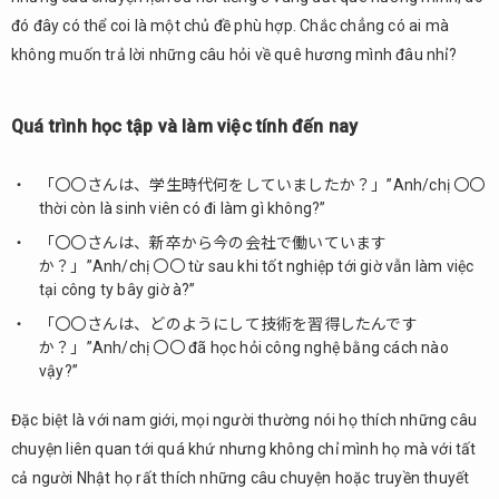
học
đó đây có thể coi là một chủ đề phù hợp. Chắc chẳng có ai mà
tập và
làm
không muốn trả lời những câu hỏi về quê hương mình đâu nhỉ?
việc
tính
đến
Quá trình học tập và làm việc tính đến nay
nay
1.2.
「〇〇さんは、学生時代何をしていましたか？」”Anh/chị 〇〇
Sở
thời còn là sinh viên có đi làm gì không?”
thích /
「〇〇さんは、新卒から今の会社で働いています
Sở
か？」”Anh/chị 〇〇 từ sau khi tốt nghiệp tới giờ vẫn làm việc
trường
tại công ty bây giờ à?”
1.3.
「〇〇さんは、どのようにして技術を習得したんです
Những
か？」”Anh/chị 〇〇 đã học hỏi công nghệ bằng cách nào
việc
vậy?”
xảy ra
gần
Đặc biệt là với nam giới, mọi người thường nói họ thích những câu
đây
chuyện liên quan tới quá khứ nhưng không chỉ mình họ mà với tất
2.
cả người Nhật họ rất thích những câu chuyện hoặc truyền thuyết
Những