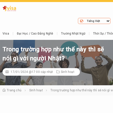
Visa
Đại Học / Cao Đẳng Nghề
Trường Nhật Ngữ
Thời Sự / Thô
Trong trường hợp như thế này thì sẽ
nói gì với người Nhật?
17/01/2024 @17:00
cập nhật
Sinh hoạt
Trang chủ
Sinh hoạt
Trong trường hợp như thế này thì sẽ nói gì v