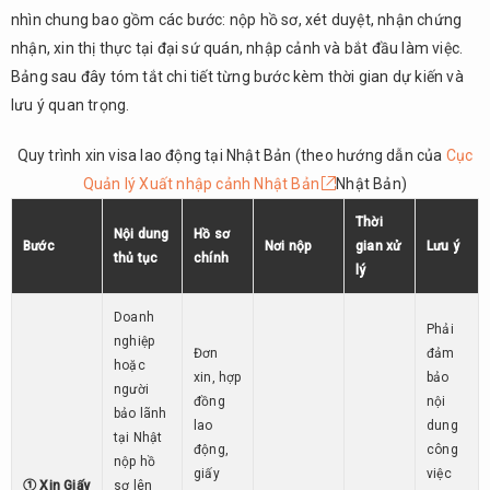
nhìn chung bao gồm các bước: nộp hồ sơ, xét duyệt, nhận chứng
nhận, xin thị thực tại đại sứ quán, nhập cảnh và bắt đầu làm việc.
Bảng sau đây tóm tắt chi tiết từng bước kèm thời gian dự kiến và
lưu ý quan trọng.
Quy trình xin visa lao động tại Nhật Bản (theo hướng dẫn của
Cục
Quản lý Xuất nhập cảnh Nhật Bản
Nhật Bản)
Thời
Nội dung
Hồ sơ
Bước
Nơi nộp
gian xử
Lưu ý
thủ tục
chính
lý
Doanh
Phải
nghiệp
Đơn
đảm
hoặc
xin, hợp
bảo
người
đồng
nội
bảo lãnh
lao
dung
tại Nhật
động,
công
nộp hồ
giấy
việc
① Xin Giấy
sơ lên