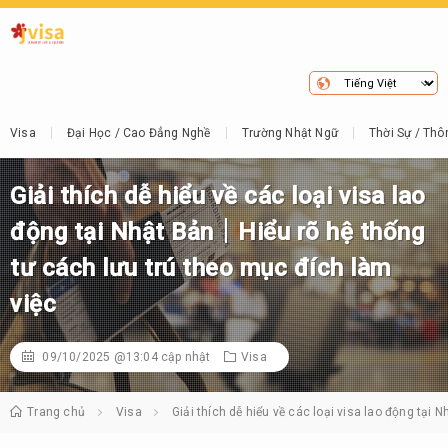
Visa
Đại Học / Cao Đẳng Nghề
Trường Nhật Ngữ
Thời Sự / Thô
Giải thích dễ hiểu về các loại visa lao
động tại Nhật Bản｜Hiểu rõ hệ thống
tư cách lưu trú theo mục đích làm
việc
09/10/2025 @13:04
cập nhật
Visa
Trang chủ
Visa
Giải thích dễ hiểu về các loại visa lao động tại