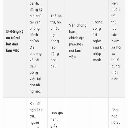
cảnh,
Nên
đăng ký
hoàn
địa chỉ
Thẻ lưu
tất
tại văn
trú, hộ
Trong
thủ
Văn phòng
phòng
chiếu,
vòng
tục
⑤ Đăng ký
hành
hành
hợp
14
bảo
cư trú và
chính địa
chính
đồng
ngày
hiểm
bắt đầu
phương /
địa
lao
sau khi
xã hội
làm việc
nơi làm
phương
động,
nhập
và
việc
và bắt
con
cảnh
thuế
đầu
dấu
cùng
công
thời
việc tại
điểm.
doanh
nghiệp.
Khi hết
hạn lưu
Cần
Đơn gia
trú,
nộp
hạn,
người
hồ sơ
giấy