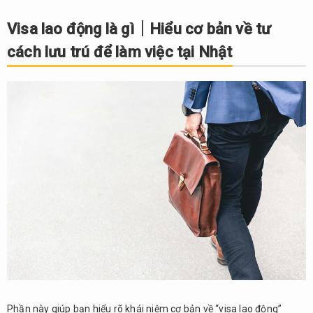
Visa
lao
Visa lao động là gì｜Hiểu cơ bản về tư
động
cách lưu trú để làm việc tại Nhật
là gì
｜
Hiểu
cơ
bản
về tư
cách
lưu
trú
để
làm
việc
tại
Nhật
1.1.
Định
nghĩa
và cơ
Phần này giúp bạn hiểu rõ khái niệm cơ bản về “visa lao động”