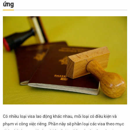
ứng
đặc
định
2.3.
Visa
Quản
lý –
Điều
hành
và Visa
Chuyển
công
tác nội
bộ
3.
Quy
trình
xin
visa
Có nhiều loại visa lao động khác nhau, mỗi loại có điều kiện và
lao
phạm vi công việc riêng. Phần này sẽ phân loại các visa theo mục
động