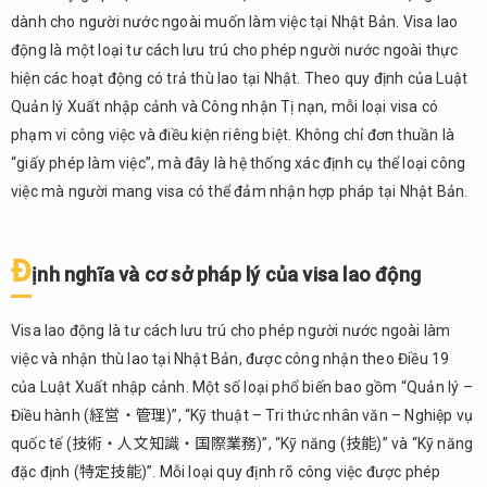
sở
dành cho người nước ngoài muốn làm việc tại Nhật Bản. Visa lao
pháp
động là một loại tư cách lưu trú cho phép người nước ngoài thực
lý của
hiện các hoạt động có trả thù lao tại Nhật. Theo quy định của Luật
visa
Quản lý Xuất nhập cảnh và Công nhận Tị nạn, mỗi loại visa có
lao
động
phạm vi công việc và điều kiện riêng biệt. Không chỉ đơn thuần là
“giấy phép làm việc”, mà đây là hệ thống xác định cụ thể loại công
1.2.
Sự
việc mà người mang visa có thể đảm nhận hợp pháp tại Nhật Bản.
khác
biệt
giữa
Đ
ịnh nghĩa và cơ sở pháp lý của visa lao động
tư
cách
lưu
Visa lao động là tư cách lưu trú cho phép người nước ngoài làm
trú và
việc và nhận thù lao tại Nhật Bản, được công nhận theo Điều 19
quyền
của Luật Xuất nhập cảnh. Một số loại phổ biến bao gồm “Quản lý –
làm
Điều hành (経営・管理)”, “Kỹ thuật – Tri thức nhân văn – Nghiệp vụ
việc
quốc tế (技術・人文知識・国際業務)”, “Kỹ năng (技能)” và “Kỹ năng
1.3.
đặc định (特定技能)”. Mỗi loại quy định rõ công việc được phép
Các