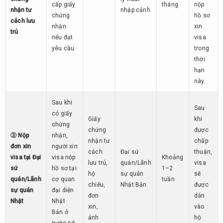
cấp giấy
tháng
nộp
nhận tư
nhập cảnh
chứng
hồ sơ
cách lưu
nhận
xin
trú
nếu đạt
visa
yêu cầu.
trong
thời
hạn
này.
Sau khi
Sau
có giấy
Giấy
khi
chứng
chứng
được
③ Nộp
nhận,
nhận tư
chấp
đơn xin
người xin
cách
Đại sứ
thuận,
visa tại Đại
visa nộp
Khoảng
lưu trú,
quán/Lãnh
visa
sứ
hồ sơ tại
1–2
hộ
sự quán
sẽ
quán/Lãnh
cơ quan
tuần
chiếu,
Nhật Bản
được
sự quán
đại diện
đơn
dán
Nhật
Nhật
xin,
vào
Bản ở
ảnh
hộ