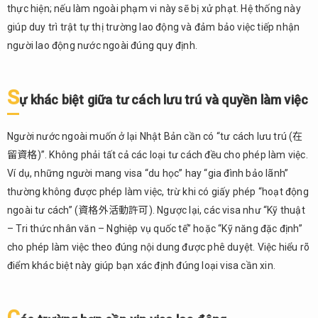
thực hiện; nếu làm ngoài phạm vi này sẽ bị xử phạt. Hệ thống này
trường
hợp
giúp duy trì trật tự thị trường lao động và đảm bảo việc tiếp nhận
cần
người lao động nước ngoài đúng quy định.
xin
visa
lao
S
ự khác biệt giữa tư cách lưu trú và quyền làm việc
động
2.
Người nước ngoài muốn ở lại Nhật Bản cần có “tư cách lưu trú (在
Các
loại
留資格)”. Không phải tất cả các loại tư cách đều cho phép làm việc.
visa
Ví dụ, những người mang visa “du học” hay “gia đình bảo lãnh”
lao
thường không được phép làm việc, trừ khi có giấy phép “hoạt động
động
ngoài tư cách” (資格外活動許可). Ngược lại, các visa như “Kỹ thuật
và
công
– Tri thức nhân văn – Nghiệp vụ quốc tế” hoặc “Kỹ năng đặc định”
việc
cho phép làm việc theo đúng nội dung được phê duyệt. Việc hiểu rõ
tương
điểm khác biệt này giúp bạn xác định đúng loại visa cần xin.
ứng
2.1.
Visa
C