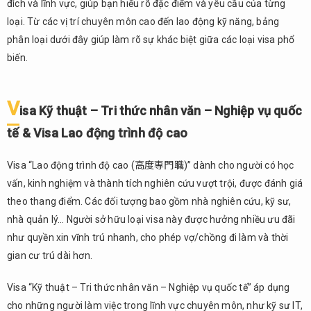
đích và lĩnh vực, giúp bạn hiểu rõ đặc điểm và yêu cầu của từng
và
loại. Từ các vị trí chuyên môn cao đến lao động kỹ năng, bảng
những
điểm
phân loại dưới đây giúp làm rõ sự khác biệt giữa các loại visa phổ
cần
biến.
lưu ý
4.
V
Kết
isa Kỹ thuật – Tri thức nhân văn – Nghiệp vụ quốc
luận
tế & Visa Lao động trình độ cao
Visa “Lao động trình độ cao (高度専門職)” dành cho người có học
vấn, kinh nghiệm và thành tích nghiên cứu vượt trội, được đánh giá
theo thang điểm. Các đối tượng bao gồm nhà nghiên cứu, kỹ sư,
nhà quản lý… Người sở hữu loại visa này được hưởng nhiều ưu đãi
như quyền xin vĩnh trú nhanh, cho phép vợ/chồng đi làm và thời
gian cư trú dài hơn.
Visa “Kỹ thuật – Tri thức nhân văn – Nghiệp vụ quốc tế” áp dụng
cho những người làm việc trong lĩnh vực chuyên môn, như kỹ sư IT,