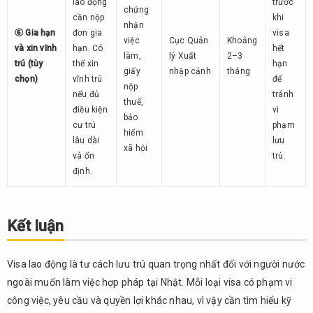
lao động
trước
chứng
cần nộp
khi
nhận
⑥ Gia hạn
đơn gia
visa
việc
Cục Quản
Khoảng
và xin vĩnh
hạn. Có
hết
làm,
lý Xuất
2–3
trú (tùy
thể xin
hạn
giấy
nhập cảnh
tháng
chọn)
vĩnh trú
để
nộp
nếu đủ
tránh
thuế,
điều kiện
vi
bảo
cư trú
phạm
hiểm
lâu dài
lưu
xã hội
và ổn
trú.
định.
Kết luận
Visa lao động là tư cách lưu trú quan trọng nhất đối với người nước
ngoài muốn làm việc hợp pháp tại Nhật. Mỗi loại visa có phạm vi
công việc, yêu cầu và quyền lợi khác nhau, vì vậy cần tìm hiểu kỹ