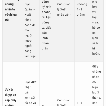
đăng
phù
chứng
Cục
Cục Quản
Khoảng
ký kinh
hợp
nhận tư
Quản lý
lý Xuất
1–3
doanh,
với
cách lưu
Xuất
nhập cảnh
tháng
tài liệu
loại
trú
nhập
công
visa;
cảnh để
ty, giấy
hồ sơ
mời
bảo
sai
người
lãnh
lệch
nước
nhân
sẽ bị
ngoài
thân
trì
sang
hoãn.
làm việc.
Giấy
chứng
nhận
Cục xuất
có
nhập
hiệu
② Xét
cảnh
lực 3
duyệt và
xem xét
tháng,
cấp Giấy
Cục Quản
hồ sơ và
1–3
cần
chứng
–
lý Xuất