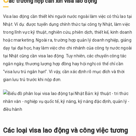
ác trường hợp cần xin visa lao động
Kỹ
thuật
– Tri
Visa lao động cần thiết khi người nước ngoài làm việc có thù lao tại
thức
Nhật. Ví dụ: được tuyển dụng chính thức tại công ty Nhật, làm việc
nhân
trong lĩnh vực kỹ thuật, nghiên cứu, phiên dịch, thiết kế, kinh doanh
văn –
hoặc marketing. Ngoài ra, trường hợp quản lý doanh nghiệp, giảng
Nghiệp
vụ
dạy tại đại học, hay làm việc cho chi nhánh của công ty nước ngoài
quốc
tại Nhật cũng cần visa lao động. Tuy nhiên, các chuyến công tác
tế &
ngắn ngày, thương lượng hợp đồng hay hội nghị có thể chỉ cần
Visa
“visa lưu trú ngắn hạn”. Vì vậy, cần xác định rõ mục đích và thời
Lao
gian lưu trú trước khi nộp đơn.
động
trình
độ cao
2.2.
Visa
Kỹ
năng
và Kỹ
Các loại visa lao động và công việc tương
năng