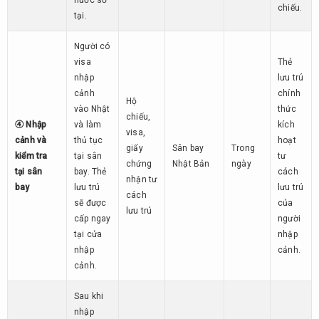
nước sở
chiếu.
tại.
Người có
visa
Thẻ
nhập
lưu trú
cảnh
chính
Hộ
vào Nhật
thức
chiếu,
④ Nhập
và làm
kích
visa,
cảnh và
thủ tục
hoạt
giấy
Sân bay
Trong
kiểm tra
tại sân
tư
chứng
Nhật Bản
ngày
tại sân
bay. Thẻ
cách
nhận tư
bay
lưu trú
lưu trú
cách
sẽ được
của
lưu trú
cấp ngay
người
tại cửa
nhập
nhập
cảnh.
cảnh.
Sau khi
nhập