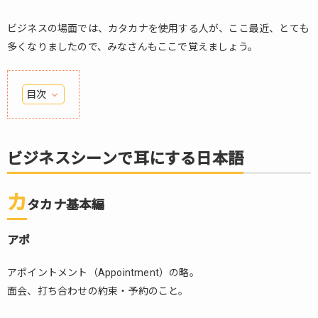
ビジネスの場面では、カタカナを使用する人が、ここ最近、とても
多くなりましたので、みなさんもここで覚えましょう。
目次
1.
ビ
ジ
ビジネスシーンで耳にする日本語
ネ
ス
シ
カ
タカナ基本編
ー
ン
アポ
で
耳
に
アポイントメント（Appointment）の略。
す
面会、打ち合わせの約束・予約のこと。
る
日