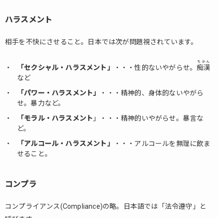
メント
ハラスメント
1.1.5.
コンプ
相手を不快にさせること。日本では次が問題視されています。
ラ
1.1.6.
ちかん
「セクシャル・ハラスメント」
・・・性的ないやがらせ。
痴漢
フィー
など
ドバッ
ク
「パワー・ハラスメント」
・・・精神的、身体的ないやがら
せ。暴力など。
1.1.7.
スタン
「モラル・ハラスメント
」・・・精神的いやがらせ。暴言な
ス
ど。
1.1.8.
「アルコール・ハラスメント」
・・・アルコールを無理に飲ま
モット
せること。
ー
1.1.9.
コンプラ
ホープ
コンプライアンス(Compliance)の略。日本語では「法令遵守」と
1.1.10.
ニーズ