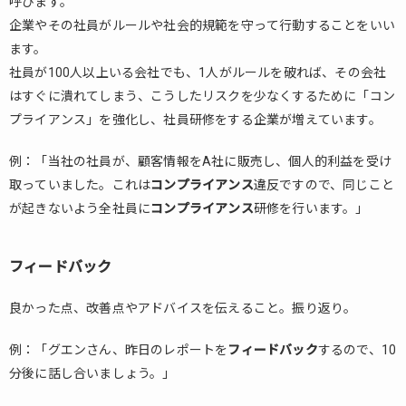
呼びます。
企業やその社員がルールや社会的規範を守って行動することをいい
1.1.11.
リスケ
ます。
する
社員が100人以上いる会社でも、1人がルールを破れば、その会社
はすぐに潰れてしまう、こうしたリスクを少なくするために「コン
1.1.12.
リマイ
プライアンス」を強化し、社員研修をする企業が増えています。
ンド
例：「当社の社員が、顧客情報をA社に販売し、個人的利益を受け
1.1.13.
取っていました。これは
レジュ
コンプライアンス
違反ですので、同じこと
メ
が起きないよう全社員に
コンプライアンス
研修を行います。」
1.1.14.
ネゴる
フィードバック
1.1.15.
ルーキ
良かった点、改善点やアドバイスを伝えること。振り返り。
ー
例：「グエンさん、昨日のレポートを
フィードバック
するので、10
1.1.16.
ルーチ
分後に話し合いましょう。」
ンワー