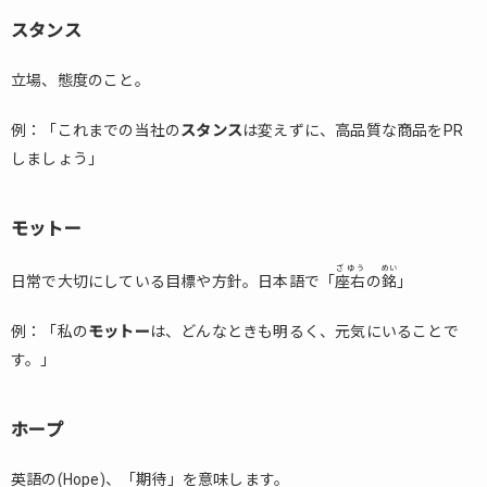
ク
スタンス
2.
ま
立場、態度のこと。
と
め
例：「これまでの当社の
スタンス
は変えずに、高品質な商品をPR
しましょう」
モットー
ざゆう
めい
日常で大切にしている目標や方針。日本語で「
座右
の
銘
」
例：「私の
モットー
は、どんなときも明るく、元気にいることで
す。」
ホープ
英語の(Hope)、「期待」を意味します。