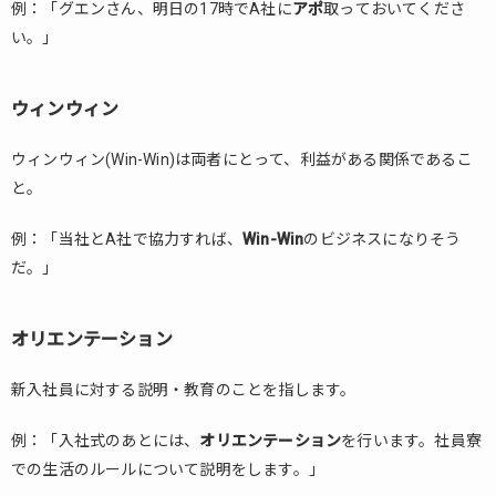
例：「グエンさん、明日の17時でA社に
アポ
取っておいてくださ
本
い。」
語
1.1.
カタ
ウィンウィン
カナ
基本
ウィンウィン(Win-Win)は両者にとって、利益がある関係であるこ
編
と。
1.1.1.
アポ
例：「当社とA社で協力すれば、
Win-Win
のビジネスになりそう
だ。」
1.1.2.
ウィン
ウィン
オリエンテーション
1.1.3.
オリエ
新入社員に対する説明・教育のことを指します。
ンテー
ション
例：「入社式のあとには、
オリエンテーション
を行います。社員寮
1.1.4.
での生活のルールについて説明をします。」
ハラス