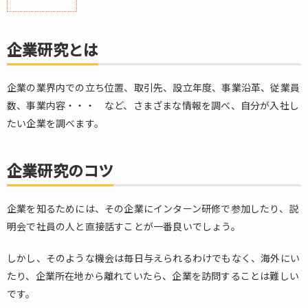
1.
企
業
企業研究とは
研
究
と
企業の業界内での立ち位置、取引先、設立年度、事業沿革、従業員
は
数、事業内容・・・ など、さまざまな情報を調べ、自分が入社し
2.
たい企業を調べます。
企
業
研
企業研究のコツ
究
の
企業を知るためには、その企業にインターン研修で参加したり、説
コ
ツ
明会で社員の人と直接話すことが一番良いでしょう。
2.1.
しかし、そのような機会は毎日与えられるわけでもなく、海外にい
ホー
たり、企業所在地から離れていたら、企業を訪問することは難しい
ムペ
ージ
です。
で見