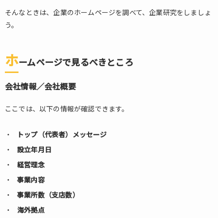
るべ
そんなときは、企業のホームページを調べて、企業研究をしましょ
きと
う。
ころ
2.1.1.
会社情
ホ
ームページで見るべきところ
報／会
社概要
会社情報／会社概要
2.2.
先輩
ここでは、以下の情報が確認できます。
社員
の声
トップ（代表者）メッセージ
2.3.
設立年月日
採用
情報
経営理念
3.
事業内容
ま
事業所数（支店数）
と
め
海外拠点