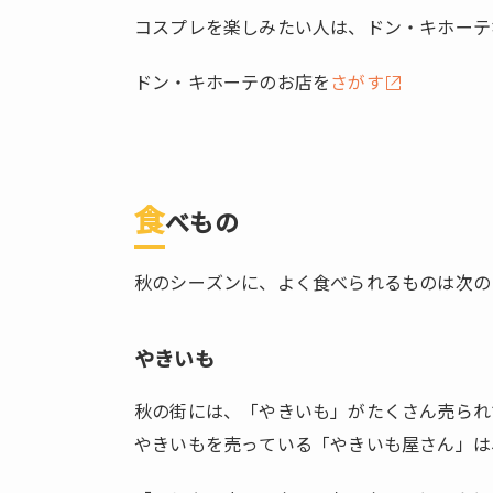
な
し）
コスプレを楽しみたい人は、ドン・キホーテ
1.2.4.
ドン・キホーテのお店を
さがす
さん
ま
1.3.
生活
のコ
食
べもの
ツ
1.3.1.
秋のシーズンに、よく食べられるものは次の
秋は
過ご
しや
やきいも
す
い！
秋の街には、「やきいも」がたくさん売られ
やきいもを売っている「やきいも屋さん」は