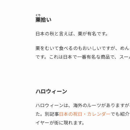
1.2.
食べ
もの
くり
栗
拾い
1.2.1.
やき
日本の秋と言えば、栗が有名です。
いも
栗をむいて食べるのもおいしいですが、めん
1.2.2.
です。これは日本で一番有名な商品で、スー
栗
（く
り）
1.2.3.
くだ
ハロウィーン
もの
（か
ハロウィーンは、海外のルーツがありますが
き・
た。別記事
日本の祝日・カレンダー
でも紹介
ぶど
イヤーが街に現れます。
う・