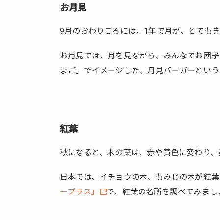
お月見
イベ
ント
9月のおわりごろには、1年で月が、とても
1.1.1.
お月
お月見では、月を見ながら、みんなでお団子
見
まご」でイメージした、月見バーガーという
1.1.2.
紅葉
1.1.3.
栗
紅葉
（く
り）
秋になると、木の葉は、赤や黄色に変わり、
拾い
1.1.4.
日本では、イチョウの木、もみじの木が紅葉
ハロ
ープラス」
で、紅葉の名所を調べてみまし
ウィ
ーン