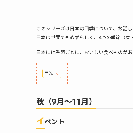
このシリーズは日本の四季について、お話し
日本は世界でもめずらしく、4つの季節（春
日本には季節ごとに、おいしい食べものがあ
目次
1.
秋
（9
秋（9月～11月）
月～
11
イ
月）
ベント
1.1.