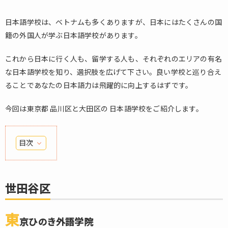
日本語学校は、ベトナムも多くありますが、日本にはたくさんの国
籍の外国人が学ぶ日本語学校があります。
これから日本に行く人も、留学する人も、それぞれのエリアの有名
な日本語学校を知り、選択肢を広げて下さい。良い学校と巡り合え
ることであなたの日本語力は飛躍的に向上するはずです。
今回は東京都 品川区と大田区の 日本語学校をご紹介します。
目次
1.
世
田
世田谷区
谷
区
東
京ひのき外語学院
1.1.