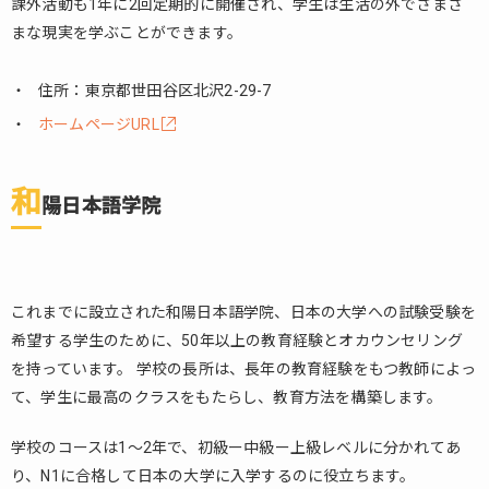
課外活動も1年に2回定期的に開催され、学生は生活の外でさまざ
進和
まな現実を学ぶことができます。
外語
アカ
デミ
住所：東京都世田谷区北沢2-29-7
ー
ホームページURL
2.3.
現代
外語
和
陽日本語学院
学院
3.
ま
と
これまでに設立された和陽日本語学院、日本の大学への試験受験を
め
希望する学生のために、50年以上の教育経験とオカウンセリング
を持っています。 学校の長所は、長年の教育経験をもつ教師によっ
て、学生に最高のクラスをもたらし、教育方法を構築します。
学校のコースは1〜2年で、初級ー中級ー上級レベルに分かれてあ
り、N1に合格して日本の大学に入学するのに役立ちます。