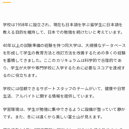
東京
ひの
き外
語学
学校は1958年に設立され、現在も日本語を学ぶ留学生に日本語を
院
教える目的を維持して、日本での勉強を続けたいと考えています。
1.2.
和陽
40年以上の試験準備の経験を持つ同大学は、大規模なデータベース
日本
を形成して学生の教育方法と改訂方法を改善するための多くの経験
語学
を蓄積してきました。ここのカリキュラムは科学的で合理的であ
院
り、学生が大学や専門学校に入学するために必要なスコアを達成す
2.
るのに役立ちます。
杉
並
区
学校には信頼できるサポートスタッフのチームがいて、健康や日常
生活、アルバイトに関する情報を提供しています。
2.1.
東京
学習環境は、学生が勉強に集中できるように設備が整っていて静か
三立
学院
です。また、冬には遠くから美しい富士山が見えます。
2.2.