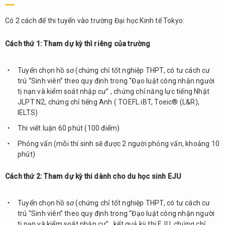
tin
chung
Có 2 cách để thi tuyển vào trường Đại học Kinh tế Tokyo:
3.2.
Cách thứ 1: Tham dự kỳ thì riêng của trường
Điểm
nổi
bật
Tuyển chọn hồ sơ (chứng chỉ tốt nghiệp THPT, có tư cách cư
trú “Sinh viên” theo quy định trong “Đạo luật công nhận người
3.3.
tị nạn và kiểm soát nhập cư” , chứng chỉ năng lực tiếng Nhật
Cơ sở
JLPT N2, chứng chỉ tiếng Anh ( TOEFL iBT, Toeic® (L&R),
vật
IELTS)
chất
Thi viết luận 60 phút (100 điểm)
3.4.
Phỏng vấn (mỗi thí sinh sẽ được 2 người phỏng vấn, khoảng 10
Chương
phút)
trình
đạo tạo
bậc đại
Cách thứ 2: Tham dự kỳ thi dành cho du học sinh EJU
học
Tuyển chọn hồ sơ (chứng chỉ tốt nghiệp THPT, có tư cách cư
3.5.
trú “Sinh viên” theo quy định trong “Đạo luật công nhận người
Học
tị nạn và kiểm soát nhập cư” , kết quả kỳ thi EJU, chứng chỉ
phí