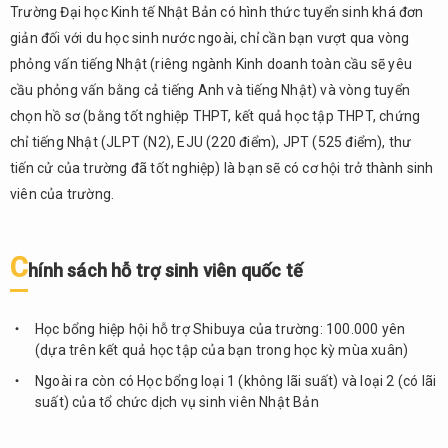
sinh
Trường Đại học Kinh tế Nhật Bản có hình thức tuyển sinh khá đơn
viên
giản đối với du học sinh nước ngoài, chỉ cần bạn vượt qua vòng
quốc
phỏng vấn tiếng Nhật (riêng ngành Kinh doanh toàn cầu sẽ yêu
tế
cầu phỏng vấn bằng cả tiếng Anh và tiếng Nhật) và vòng tuyển
6.
chọn hồ sơ (bằng tốt nghiệp THPT, kết quả học tập THPT, chứng
Đại
chỉ tiếng Nhật (JLPT (N2), EJU (220 điểm), JPT (525 điểm), thư
học
tiến cử của trường đã tốt nghiệp) là bạn sẽ có cơ hội trở thành sinh
Châu
Á (亜
viên của trường.
細亜
大学)
C
6.1.
hính sách hỗ trợ sinh viên quốc tế
Thông
tin
Học bổng hiệp hội hỗ trợ Shibuya của trường: 100.000 yên
chung
(dựa trên kết quả học tập của bạn trong học kỳ mùa xuân)
6.2.
Ngoài ra còn có Học bổng loại 1 (không lãi suất) và loại 2 (có lãi
Điểm
suất) của tổ chức dịch vụ sinh viên Nhật Bản
nổi
bật