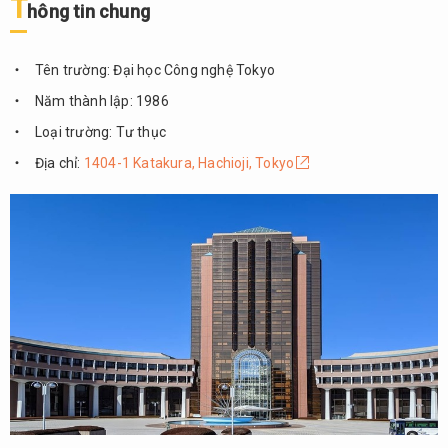
T
hông tin chung
Đại
9.
học
Takushoku
Tên trường: Đại học Công nghệ Tokyo
(拓殖大学)
Năm thành lập: 1986
9.1.
Thông
Loại trường: Tư thục
tin
Địa chỉ:
1404-1 Katakura, Hachioji, Tokyo
chung
9.2.
Điểm
nổi
bật
9.3.
Cơ sở
vật
chất
9.4.
Chương
trình