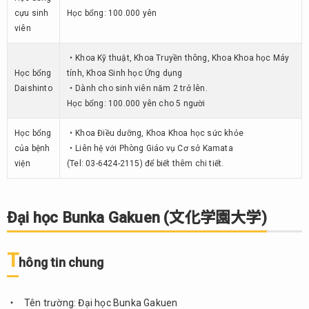
cựu sinh
Học bổng: 100.000 yên
viên
・Khoa Kỹ thuật, Khoa Truyền thông, Khoa Khoa học Máy
Học bổng
tính, Khoa Sinh học Ứng dụng
Daishinto
・Dành cho sinh viên năm 2 trở lên.
Học bổng: 100.000 yên cho 5 người
Học bổng
・Khoa Điều dưỡng, Khoa Khoa học sức khỏe
của bệnh
・Liên hệ với Phòng Giáo vụ Cơ sở Kamata
viện
(Tel: 03-6424-2115) để biết thêm chi tiết.
Đại học Bunka Gakuen (文化学園大学)
T
hông tin chung
Tên trường: Đại học Bunka Gakuen