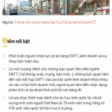
Chính
sách
hỗ
trợ
Nguồn:
Trang chủ của trường Đại học Công nghệ Daiichi
sinh
viên
quốc
Đ
tế
iểm nổi bật
7.
Đại
Phát triển nguồn nhân lực có kỹ năng CNTT, kinh doanh và sự
học
nhạy bén toàn cầu.
Tokyo
Là môi trường dành cho những bạn quan tâm đến ngành
Fuji
CNTT ( hệ thống, web, mạng, bảo mật…), những bạn quan tâm
(東京
đến việc kết hợp CNTT vào các bối cảnh kinh doanh khác nhau
富士
và các cơ hội kinh doanh mới, người quan tâm đến nhận dạng,
大
phân tích và dự đoán hình ảnh/lời nói bằng AI.
学）
Là lựa chọn thích hợp dành cho du học sinh quốc tế, với số
7.1.
lượng sinh viên người Việt Nam là 73 sinh viên trong tổng số
Thông
376 sinh viên quốc tế theo học ở trường.
tin