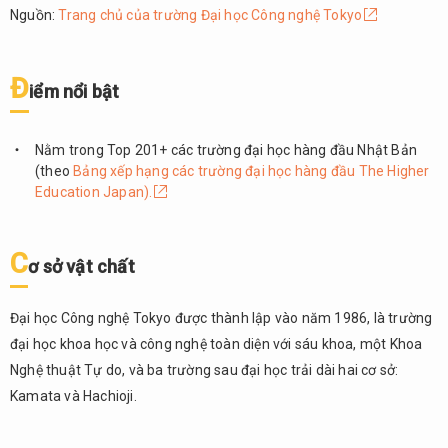
Nguồn:
Trang chủ của trường Đại học Công nghệ Tokyo
đạo tạo
bậc đại
học
Đ
iểm nổi bật
9.5.
Học
phí
Nằm trong Top 201+ các trường đại học hàng đầu Nhật Bản
9.6.
(theo
Bảng xếp hạng các trường đại học hàng đầu The Higher
Điều
Education Japan).
kiện
tuyển
sinh
C
ơ sở vật chất
9.7.
Chính
Đại học Công nghệ Tokyo được thành lập vào năm 1986, là trường
sách
đại học khoa học và công nghệ toàn diện với sáu khoa, một Khoa
hỗ
trợ
Nghệ thuật Tự do, và ba trường sau đại học trải dài hai cơ sở:
sinh
Kamata và Hachioji.
viên
quốc