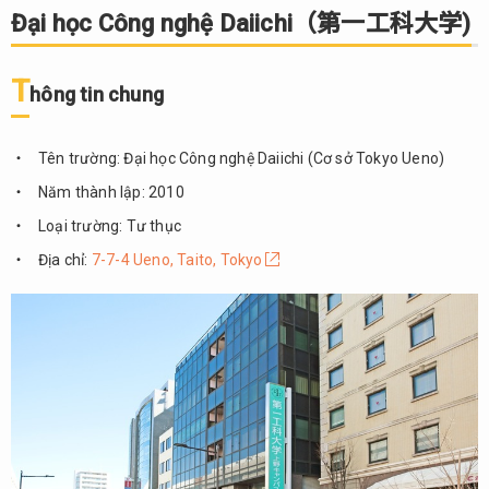
6.3.
Đại học Công nghệ Daiichi（第一工科大学)
Cơ sở
vật
T
chất
hông tin chung
6.4.
Chương
Tên trường: Đại học Công nghệ Daiichi (Cơ sở Tokyo Ueno)
trình
đạo tạo
Năm thành lập: 2010
bậc đại
Loại trường: Tư thục
học
Địa chỉ:
7-7-4 Ueno, Taito, Tokyo
6.5.
Học
phí
6.6.
Điều
kiện
tuyển
sinh
6.7.