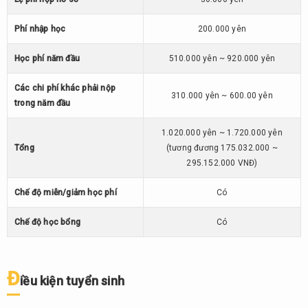
5.4.
Chương
Phí nhập học
200.000 yên
trình
đạo tạo
Học phí năm đầu
510.000 yên ~ 920.000 yên
bậc đại
học
Các chi phí khác phải nộp
310.000 yên ~ 600.00 yên
trong năm đầu
5.5.
Học
1.020.000 yên ~ 1.720.000 yên
phí
Tổng
(tương đương 175.032.000 ~
5.6.
295.152.000 VNĐ)
Điều
kiện
Chế độ miễn/giảm học phí
Có
tuyển
sinh
Chế độ học bổng
Có
5.7.
Chính
sách
Đ
iều kiện tuyển sinh
hỗ
trợ