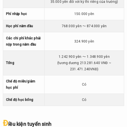
kiện
35.000 yên đối với kỳ thi riêng của trường)
tuyển
sinh
Phí nhập học
150.000 yên
2.7.
Học phí năm đầu
768.000 yên ～ 874.000 yên
Chính
sách
Các chi phí khác phải
hỗ
324.900 yên
nộp trong năm đầu
trợ
sinh
1.242.900 yên ～ 1.348.900 yên
viên
Tổng
(tương đương 213.281.640 VNĐ ~
quốc
231.471.240VNĐ)
tế
Đại
3.
Chế độ miễn/giảm
Có
học Công
học phí
nghệ
Daiichi（第
Chế độ học bổng
Có
一工科大
学)
3.1.
Đ
iều kiện tuyển sinh
Thông