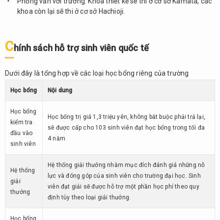
Phỏng vấn với trường: Khoa thiết kế sẽ thi ở cơ sở Kamata, các
khoa còn lại sẽ thi ở cơ sở Hachioji.
C
hính sách hỗ trợ sinh viên quốc tế
Dưới đây là tổng hợp về các loại học bổng riêng của trường
Học bổng
Nội dung
Học bổng
Học bổng trị giá 1,3 triệu yên, không bắt buộc phải trả lại,
kiểm tra
sẽ được cấp cho 103 sinh viên đạt học bổng trong tối đa
đầu vào
4 năm
sinh viên
Hệ thống giải thưởng nhằm mục đích đánh giá những nỗ
Hệ thống
lực và đóng góp của sinh viên cho trường đại học. Sinh
giải
viên đạt giải sẽ được hỗ trợ một phần học phí theo quy
thưởng
định tùy theo loại giải thưởng.
Học bổng