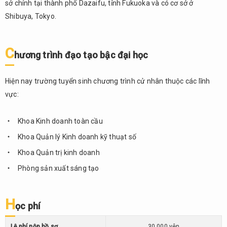
tế
sở chính tại thành phố Dazaifu, tỉnh Fukuoka và có cơ sở ở
Shibuya, Tokyo.
5.
Đại học
Bunka
C
Gakuen
h
ươ
ng trình đ
ạ
o t
ạ
o b
ậ
c đ
ạ
i h
ọ
c
(文化学
園大学)
Hiện nay trường tuyển sinh chương trình cử nhân thuộc các lĩnh
5.1.
vực:
Thông
tin
Khoa Kinh doanh toàn cầu
chung
Khoa Quản lý Kinh doanh kỹ thuạt số
5.2.
Điểm
Khoa Quản trị kinh doanh
nổi
Phòng sản xuất sáng tạo
bật
5.3.
Cơ sở
H
ọ
c phí
vật
chất
Lệ phí nộp hồ sơ
30.000 yên