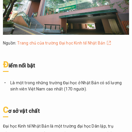
đạo tạo
bậc đại
học
4.5.
Học
phí
Nguồn:
Trang chủ của trường Đại học Kinh tế Nhật Bản
4.6.
Điều
kiện
Đ
i
ể
m n
ổ
i b
ậ
t
tuyển
sinh
Là một trong những trường Đại học ở Nhật Bản có số lượng
4.7.
sinh viên Việt Nam cao nhất (170 người).
Chính
sách
hỗ
C
trợ
ơ
s
ở
v
ậ
t ch
ấ
t
sinh
viên
Đại học Kinh tế Nhật Bản là một trường đại học Dân lập, trụ
quốc