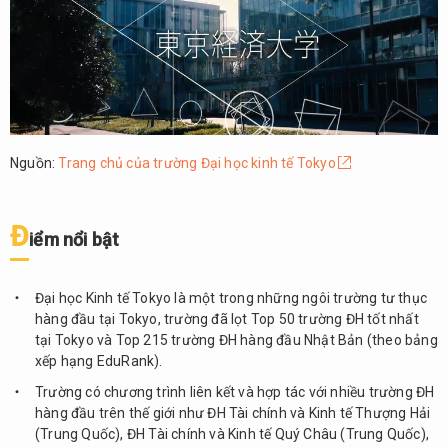
Cơ sở
vật
chất
1.4.
Chương
trình
đạo tạo
Nguồn:
Trang chủ của trường Đại học kinh tế Tokyo
bậc đại
học
1.5.
Đ
i
ể
m n
ổ
i b
ậ
t
Học
phí
Đại học Kinh tế Tokyo là một trong những ngôi trường tư thục
1.6.
hàng đầu tại Tokyo, trường đã lọt Top 50 trường ĐH tốt nhất
Điều
tại Tokyo và Top 215 trường ĐH hàng đầu Nhật Bản (theo bảng
kiện
xếp hạng EduRank).
tuyển
sinh
Trường có chương trình liên kết và hợp tác với nhiều trường ĐH
hàng đầu trên thế giới như ĐH Tài chính và Kinh tế Thượng Hải
1.7.
(Trung Quốc), ĐH Tài chính và Kinh tế Quý Châu (Trung Quốc),
Chính