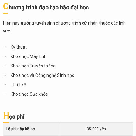
tế
C
hương trình đạo tạo bậc đại học
Đại học
10.
Nishogakusha（二
Hiện nay trường tuyển sinh chương trình cử nhân thuộc các lĩnh
松学舎大学)
vực:
10.1.
Thông
Kỹ thuật
tin
chung
Khoa học Máy tính
10.2.
Khoa học Truyền thông
Điểm
Khoa học và Công nghệ Sinh học
nổi bật
Thiết kế
10.3.
Cơ sở
Khoa học Sức khỏe
vật
chất
H
ọc phí
10.4.
Chương
Lệ phí nộp hồ sơ
35.000 yên
trình