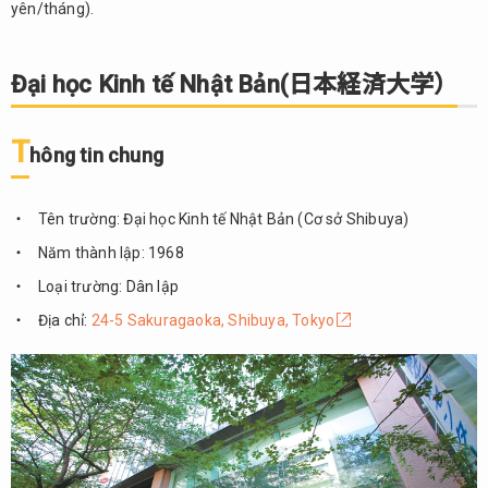
yên/tháng).
Tokyo
(東京
工科
大学)
Đại học Kinh tế Nhật Bản(日本経済大学）
4.1.
Thông
T
hông tin chung
tin
chung
Tên trường: Đại học Kinh tế Nhật Bản (Cơ sở Shibuya)
4.2.
Điểm
Năm thành lập: 1968
nổi
Loại trường: Dân lập
bật
Địa chỉ:
24-5 Sakuragaoka, Shibuya, Tokyo
4.3.
Cơ sở
vật
chất
4.4.
Chương
trình