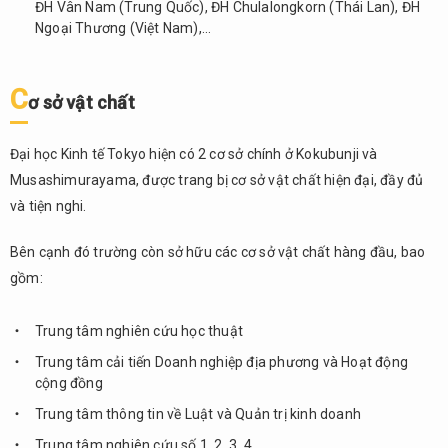
ĐH Vân Nam (Trung Quốc), ĐH Chulalongkorn (Thái Lan), ĐH
sách
Ngoại Thương (Việt Nam),…
hỗ
trợ
sinh
C
viên
ơ
s
ở
v
ậ
t ch
ấ
t
quốc
tế
Đại học Kinh tế Tokyo hiện có 2 cơ sở chính ở Kokubunji và
2.
Musashimurayama, được trang bị cơ sở vật chất hiện đại, đầy đủ
Đại
và tiện nghi.
học
Kinh tế
Bên cạnh đó trường còn sở hữu các cơ sở vật chất hàng đầu, bao
Nhật
Bản(日
gồm:
本経済
大学）
Trung tâm nghiên cứu học thuật
2.1.
Trung tâm cải tiến Doanh nghiệp địa phương và Hoạt động
Thông
cộng đồng
tin
Trung tâm thông tin về Luật và Quản trị kinh doanh
chung
Trung tâm nghiên cứu số 1, 2, 3, 4