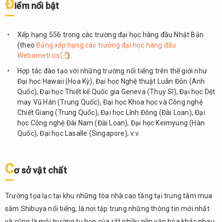
Đ
i
ể
m n
ổ
i b
ậ
t
Xếp hạng
556 trong các trường đại học hàng đầu Nhật Bản
(theo
Bảng xếp hạng các trường đại học hàng đầu
Webometrics
).
Hợp tác đào tạo với những trường nổi tiếng trên thế giới như
Đại học Hawaii (Hoa Kỳ), Đại học Nghệ thuật Luân Đôn (Anh
Quốc), Đại học Thiết kế Quốc gia Geneva (Thụy Sĩ), Đại học Dệt
may Vũ Hán (Trung Quốc), Đại học Khoa học và Công nghệ
Chiết Giang (Trung Quốc), Đại học Lĩnh Đông (Đài Loan), Đại
học Công nghệ Đài Nam (Đài Loan), Đại học Keimyung (Hàn
Quốc), Đại học Lasalle (Singapore), v.v.
C
ơ
s
ở
v
ậ
t ch
ấ
t
Trường tọa lạc tại khu những tòa nhà cao tầng tại trung tâm mua
sắm Shibuya nổi tiếng, là nơi tập trung những thông tin mới nhất
và cũng là môi trường tụ họp của rất nhiều nền văn hóa khác nhau.