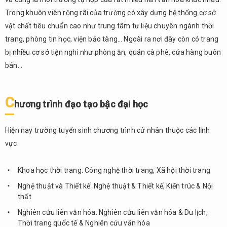
Trong khuôn viên rộng rãi của trường có xây dựng hệ thống cơ sở
vật chất tiêu chuẩn cao như trung tâm tư liệu chuyên ngành thời
trang, phòng tin học, viện bảo tàng… Ngoài ra nơi đây còn có trang
bị nhiều cơ sở tiện nghi như phòng ăn, quán cà phê, cửa hàng buôn
bán…
C
h
ươ
ng trình đ
ạ
o t
ạ
o b
ậ
c đ
ạ
i h
ọ
c
Hiện nay trường tuyển sinh chương trình cử nhân thuộc các lĩnh
vực:
Khoa học thời trang: Công nghệ thời trang, Xã hội thời trang
Nghệ thuật và Thiết kế: Nghệ thuật & Thiết kế, Kiến trúc & Nội
thất
Nghiên cứu liên văn hóa: Nghiên cứu liên văn hóa & Du lịch,
Thời trang quốc tế & Nghiên cứu văn hóa