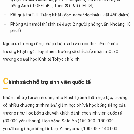
tiếng Anh ( TOEFL iBT, Toeic® (L&R), IELTS)
3.6.
Kết quả thi EJU Tiếng Nhật (đọc, nghe/đọc hiểu, viết 450 điểm)
Điều
kiện
Phỏng vấn (mỗi thí sinh sẽ được 2 người phỏng vấn, khoảng 10
tuyển
phút)
sinh
Ngoài ra trường cũng chấp nhận sinh viên có thư tiến cử của
3.7.
Chính
trường Nhật ngữ. Tuy nhiên, trường sẽ chỉ chấp nhận một số
sách
trường do Đại học Kinh tế Tokyo chỉ định.
hỗ
trợ
sinh
C
hính sách h
ỗ
tr
ợ
sinh viên qu
ố
c t
ế
viên
quốc
tế
Nhằm hỗ trợ tài chính cũng như khích lệ tinh thần học tập, trường
có nhiều chương trình miễn/ giảm học phí và học bổng riêng của
4.
Đại
trường như Học bổng khuyến khích dành cho sinh viên quốc tế
học
(30.000 yên/tháng), Học bổng Sato Yo (150.000~180.000
Công
yên/tháng), học bổng Rotary Yoneyama (100.000~140.000
nghệ