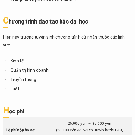
2.2.
Điểm
nổi
C
bật
h
ươ
ng trình đ
ạ
o t
ạ
o b
ậ
c đ
ạ
i h
ọ
c
2.3.
Cơ sở
Hiện nay trường tuyển sinh chương trình cử nhân thuộc các lĩnh
vật
vực:
chất
2.4.
Kinh tế
Chương
Quản trị kinh doanh
trình
đạo tạo
Truyền thông
bậc đại
Luật
học
2.5.
Học
H
ọ
c phí
phí
25.000 yên ～ 35.000 yên
2.6.
Điều
L
ệ
phí n
ộ
p h
ồ
s
ơ
(25.000 yên đối với thi tuyển kỳ thi EJU,