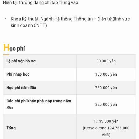
7.6.
Hiện tại trường đang chỉ tập trung vào
Điều
kiện
Khoa Kỹ thuật: Ngành Hệ thống Thông tin – Điện tử (lĩnh vực
tuyển
kinh doanh CNTT)
sinh
7.7.
H
Chính
ọc phí
sách
hỗ
Lệ phí nộp hồ sơ
30.000 yên
trợ
sinh
Phí nhập học
150.000 yên
viên
quốc
Học phí năm đầu
760.000 yên
tế
Các chi phí khác phải nộp trong năm
8.
225.000 yên
Đại
đầu
học
Phúc
1.135.000 yên
lợi
Tổng
(tương đương 194.766.000
Tokyo
VNĐ)