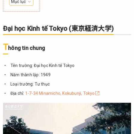
Mục lục
1.
Đại
học
Đại học Kinh tế Tokyo (東京経済大学)
Kinh
tế
Tokyo
T
hông tin chung
(東京
経済
大学)
Tên trường: Đại học Kinh tế Tokyo
1.1.
Năm thành lập: 1949
Thông
Loại trường: Tư thục
tin
chung
Địa chỉ:
1-7-34 Minamicho, Kokubunji, Tokyo
1.2.
Điểm
nổi
bật
1.3.