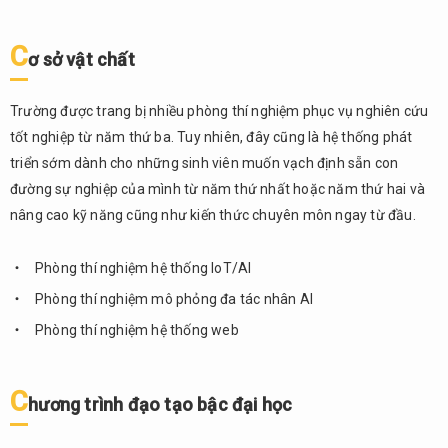
chung
7.2.
C
ơ sở vật chất
Điểm
nổi
bật
Trường được trang bị nhiều phòng thí nghiệm phục vụ nghiên cứu
tốt nghiệp từ năm thứ ba. Tuy nhiên, đây cũng là hệ thống phát
7.3.
triển sớm dành cho những sinh viên muốn vạch định sẵn con
Cơ sở
vật
đường sự nghiệp của mình từ năm thứ nhất hoặc năm thứ hai và
chất
nâng cao kỹ năng cũng như kiến ​​thức chuyên môn ngay từ đầu.
7.4.
Chương
Phòng thí nghiệm hệ thống IoT/AI
trình
Phòng thí nghiệm mô phỏng đa tác nhân AI
đạo tạo
bậc đại
Phòng thí nghiệm hệ thống web
học
7.5.
C
Học
hương trình đạo tạo bậc đại học
phí