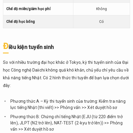
(東京
福祉
Chế độ miễn/giảm học phí
Không
大学)
Chế độ học bổng
Có
8.1.
Thông
tin
chung
Đ
iều kiện tuyển sinh
8.2.
Điểm
So với nhiều trường đại học khác ở Tokyo, kỳ thi tuyển sinh của Đại
nổi
học Công nghệ Daiichi không quá khó khăn, chủ yếu chỉ yêu cầu về
bật
khả năng tiếng Nhật. Có 2 hình thức thi tuyển để bạn lựa chọn dưới
8.3.
đây:
Cơ sở
vật
chất
Phương thức A – Kỳ thi tuyển sinh của trường: Kiểm tra năng
lực tiếng Nhật (thi viết) >> Phỏng vấn >> Xét duyệt hồ sơ
8.4.
Phương thức B: Chứng chỉ tiếng Nhật (EJU (từ 220 điểm trở
Chương
lên), JLPT (N2 trở lên), NAT-TEST (2-kyu trở lên)) >> Phỏng
trình
vấn >> Xét duyệt hồ sơ
đạo tạo