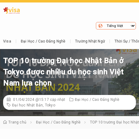
Visa
Đại Học / Cao Đẳng Nghề
Trường Nhật Ngữ
Thời Sự / Thô
TOP 10 trường Đại học Nhật Bản ở
Tokyo được nhiều du học sinh Việt
Nam lựa chọn
01/04/2024 @15:17
cập nhật
Đại Học / Cao Đẳng Nghề
Đại học Nhật Bản
,
Tokyo
Trang chủ
Đại Học / Cao Đẳng Nghề
TOP 10 trường Đại học Nhật