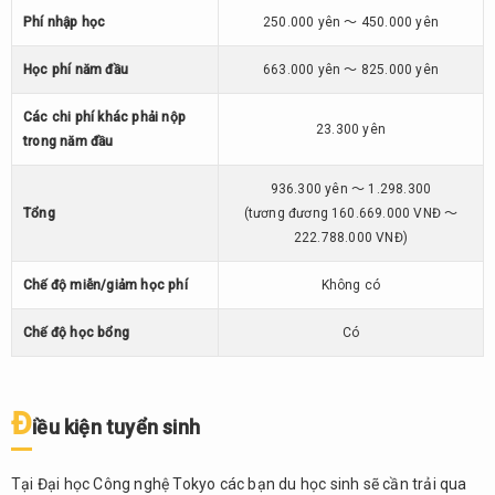
đạo tạo
Phí nhập học
250.000 yên ～ 450.000 yên
bậc đại
học
Học phí năm đầu
663.000 yên ～ 825.000 yên
10.5.
Học
Các chi phí khác phải nộp
23.300 yên
phí
trong năm đầu
10.6.
936.300 yên ～ 1.298.300
Điều
Tổng
(tương đương 160.669.000 VNĐ ～
kiện
tuyển
222.788.000 VNĐ)
sinh
Chế độ miễn/giảm học phí
Không có
10.7.
Chính
Chế độ học bổng
Có
sách
hỗ trợ
sinh
Đ
viên
iều kiện tuyển sinh
quốc
tế
Tại Đại học Công nghệ Tokyo các bạn du học sinh sẽ cần trải qua