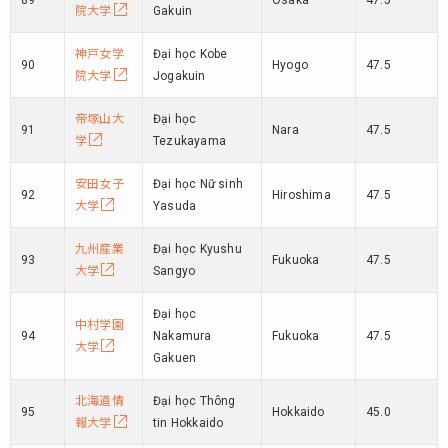
89
Osaka
47.5
院大学
Gakuin
神戸女学
Đại học Kobe
90
Hyogo
47.5
院大学
Jogakuin
帝塚山大
Đại học
91
Nara
47.5
学
Tezukayama
安田女子
Đại học Nữ sinh
92
Hiroshima
47.5
大学
Yasuda
九州産業
Đại học Kyushu
93
Fukuoka
47.5
大学
Sangyo
Đại học
中村学園
94
Nakamura
Fukuoka
47.5
大学
Gakuen
北海道情
Đại học Thông
95
Hokkaido
45.0
報大学
tin Hokkaido