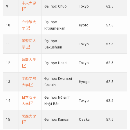
中央大学
9
Đại học Chuo
Tokyo
62.5
立命館大
Đại học
10
Kyoto
57.5
学
Ritsumeikan
学習院大
Đại học
11
Tokyo
57.5
学
Gakushuin
法政大学
12
Đại học Hosei
Tokyo
62.5
関西学院
Đại học Kwansei
13
Hyogo
62.5
大学
Gakuin
日本女子
Đại học Nữ sinh
14
Tokyo
62.5
大学
Nhật Bản
関西大学
15
Đại học Kansai
Osaka
57.5