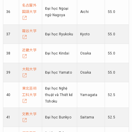
名古屋外
Đại học Ngoại
36
国語大学
Aichi
55.0
ngữ Nagoya
龍谷大学
37
Đại học Ryukoku
Kyoto
55.0
近畿大学
38
Đại học Kindai
Osaka
55.0
大和大学
39
Đại học Yamato
Osaka
55.0
東北芸術
Đại học Nghệ
40
工科大学
thuật và Thiết kế
Yamagata
52.5
Tohoku
文教大学
41
Đại học Bunkyo
Saitama
52.5