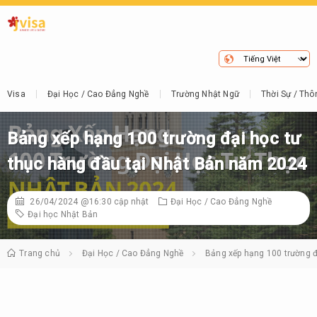
Visa
Đại Học / Cao Đẳng Nghề
Trường Nhật Ngữ
Thời Sự / Thô
Bảng xếp hạng 100 trường đại học tư
thục hàng đầu tại Nhật Bản năm 2024
26/04/2024 @16:30
cập nhật
Đại Học / Cao Đẳng Nghề
Đại học Nhật Bản
Trang chủ
Đại Học / Cao Đẳng Nghề
Bảng xếp hạng 100 trường đ