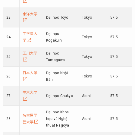
東洋大学
23
Đại học Toyo
Tokyo
57.5
工学院大
Đại học
24
Tokyo
57.5
学
Kogakuin
玉川大学
Đại học
25
Tokyo
57.5
Tamagawa
日本大学
Đại học Nhật
26
Tokyo
57.5
Bản
中京大学
27
Đại học Chukyo
Aichi
57.5
Đại học Khoa
名古屋学
28
học và Nghệ
Aichi
57.5
芸大学
thuật Nagoya