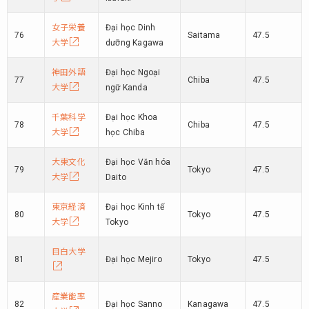
女子栄養
Đại học Dinh
76
Saitama
47.5
大学
dưỡng Kagawa
神田外語
Đại học Ngoại
77
Chiba
47.5
大学
ngữ Kanda
千葉科学
Đại học Khoa
78
Chiba
47.5
大学
học Chiba
大東文化
Đại học Văn hóa
79
Tokyo
47.5
大学
Daito
東京経済
Đại học Kinh tế
80
Tokyo
47.5
大学
Tokyo
目白大学
81
Đại học Mejiro
Tokyo
47.5
産業能率
82
Đại học Sanno
Kanagawa
47.5