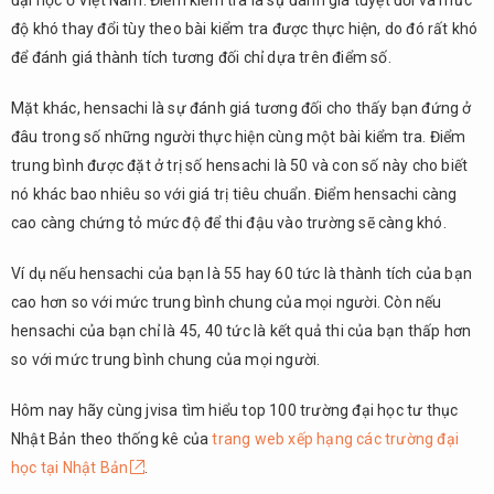
đại học ở Việt Nam. Điểm kiểm tra là sự đánh giá tuyệt đối và mức
độ khó thay đổi tùy theo bài kiểm tra được thực hiện, do đó rất khó
để đánh giá thành tích tương đối chỉ dựa trên điểm số.
Mặt khác, hensachi là sự đánh giá tương đối cho thấy bạn đứng ở
đâu trong số những người thực hiện cùng một bài kiểm tra. Điểm
trung bình được đặt ở trị số hensachi là 50 và con số này cho biết
nó khác bao nhiêu so với giá trị tiêu chuẩn. Điểm hensachi càng
cao càng chứng tỏ mức độ để thi đậu vào trường sẽ càng khó.
Ví dụ nếu hensachi của bạn là 55 hay 60 tức là thành tích của bạn
cao hơn so với mức trung bình chung của mọi người. Còn nếu
hensachi của bạn chỉ là 45, 40 tức là kết quả thi của bạn thấp hơn
so với mức trung bình chung của mọi người.
Hôm nay hãy cùng jvisa tìm hiểu top 100 trường đại học tư thục
Nhật Bản theo thống kê của
trang web xếp hạng các trường đại
học tại Nhật Bản
.