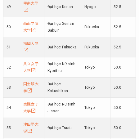
甲南大学
49
Đại học Konan
Hyogo
52.5
西南学院
Đại học Seinan
50
Fukuoka
52.5
大学
Gakuin
福岡大学
51
Đại học Fukuoka
Fukuoka
52.5
共立女子
Đại học Nữ sinh
52
Tokyo
50.0
大学
Kyoritsu
国士舘大
Đại học
53
Tokyo
50.0
学
Kokushikan
実践女子
Đại học Nữ sinh
54
Tokyo
50.0
大学
Jissen
津田塾大
55
Đại học Tsuda
Tokyo
50.0
学