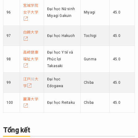
宮城学院
Đại học Nữ sinh
96
女子大学
Miyagi
45.0
Miyagi Gakuin
白鴎大学
97
Đại học Hakuoh
Tochigi
45.0
高崎健康
Đại học Y tế và
98
福祉大学
Phúc lợi
Gunma
45.0
Takasaki
江戸川大
Đại học
99
Chiba
45.0
学
Edogawa
麗澤大学
100
Đại học Reitaku
Chiba
45.0
Tổng kết