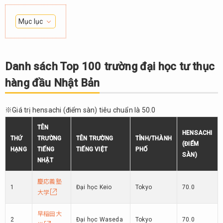
Mục lục
1.
Danh
sách
Danh sách Top 100 trường đại học tư thục
Top
hàng đầu Nhật Bản
100
trường
đại
※Giá trị hensachi (điểm sàn) tiêu chuẩn là 50.0
học tư
thục
TÊN
hàng
HENSACHI
THỨ
TRƯỜNG
TÊN TRƯỜNG
TỈNH/THÀNH
đầu
(ĐIỂM
HẠNG
TIẾNG
TIẾNG VIỆT
PHỐ
Nhật
SÀN)
NHẬT
Bản
2.
慶応義塾
1
Đại học Keio
Tokyo
70.0
Tổng
大学
kết
早稲田大
2
Đại học Waseda
Tokyo
70.0