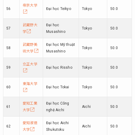
帝京大学
56
Đại học Teikyo
Tokyo
50.0
武蔵野大
Đại học
57
Tokyo
50.0
学
Musashino
武蔵野美
Đại học Mỹ thuật
58
Tokyo
50.0
術大学
Musashino
立正大学
59
Đại học Rissho
Tokyo
50.0
東海大学
60
Đại học Tokai
Tokyo
50.0
愛知工業
Đại học Công
61
Aichi
50.0
大学
nghệ Aichi
愛知淑徳
Đại học Aichi
62
Aichi
50.0
大学
Shukutoku