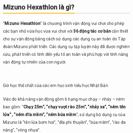
Mizuno Hexathlon là gì?
vận động
từ khi còn
nhỏ
“
Mizuno Hexathlon
” là chương trình vận động vui chơi cho phép
5.
các bạn nhỏ vừa học vừa vui chơi với
36 động tác cơ bản
cần thiết
Tổng
cho sự vận động bằng cách sử dụng các dụng cụ an toàn do Tập
kết
đoàn Mizuno phát triển. Các dụng cụ tập luyện này đã được nghiên
cứu, phát triển có tính đến yếu tố an toàn và phù hợp với tính năng
vận động tự nhiên của con người.
Giờ học thể chất của các em học sinh tiểu học Nhật Bản
Việc đo khả năng vận động gồm 6
hạng mục chạy – nhảy – ném
bao gồm: “
Chạy 25m”, “chạy vượt rào 25m”, “nhảy xa”, “ném tên
lửa” , “ném đĩa mềm”, “ném búa mềm
“, sử dụng bộ dụng cụ của
Mizuno là “tên lửa bơm hơi”, “đĩa phi thuyền”, “búa mềm”, “rào đa
năng”, “vòng nhựa”.