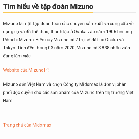
hiểu về
Tìm hiểu về tập đoàn Mizuno
tập
đoàn
Mizuno
Mizuno là một tập đoàn toàn cầu chuyên sản xuất và cung cấp về
dụng cụ và đồ thể thao, thành lập ở Osaka vào năm 1906 bởi ông
2.
Mizuno
Rihachi Mizuno. Hiện nay Mizuno có 2 trụ sở đặt tại Osaka và
Hexathlon
Tokyo. Tính đến tháng 03 năm 2020, Mizuno có 3.838 nhân viên
là gì?
đang làm việc.
3.
Mizuno
Website của Mizuno
Hexathlon
được đưa
Mizuno đến Việt Nam và chọn Công ty Midomax là đơn vị phân
vào giờ
phối độc quyền cho các sản phẩm của Mizuno trên thị trường Việt
học trên
Nam.
lớp
4.
Mizuno
Trang chủ của Midomax
Hexathlon
giúp tạo
thói quen