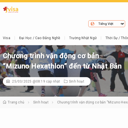
Visa
Đại Học / Cao Đẳng Nghề
Trường Nhật Ngữ
Thời Sự / Thô
Chương trình vận động cơ bản
“Mizuno Hexathlon” đến từ Nhật Bản
25/03/2025 @08:19
cập nhật
Sinh hoạt
Trang chủ
Sinh hoạt
Chương trình vận động cơ bản "Mizuno Hexa