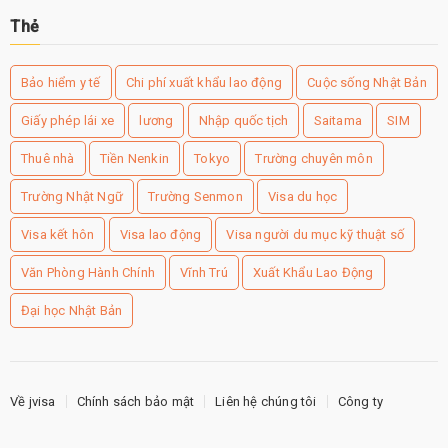
Thẻ
Bảo hiểm y tế
Chi phí xuất khẩu lao động
Cuộc sống Nhật Bản
Giấy phép lái xe
lương
Nhập quốc tịch
Saitama
SIM
Thuê nhà
Tiền Nenkin
Tokyo
Trường chuyên môn
Trường Nhật Ngữ
Trường Senmon
Visa du học
Visa kết hôn
Visa lao động
Visa người du mục kỹ thuật số
Văn Phòng Hành Chính
Vĩnh Trú
Xuất Khẩu Lao Động
Đại học Nhật Bản
Về jvisa
Chính sách bảo mật
Liên hệ chúng tôi
Công ty