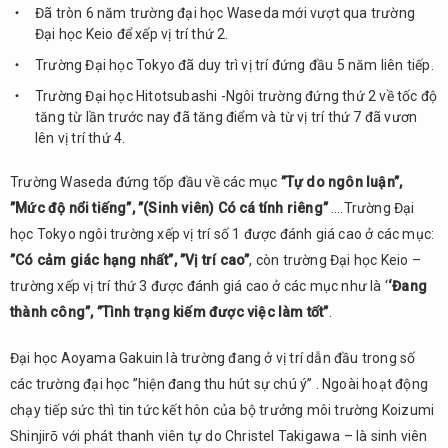
kết
Đã tròn 6 năm trường đại học Waseda mới vượt qua trường
Đại học Keio để xếp vị trí thứ 2.
Trường Đại học Tokyo đã duy trì vị trí đứng đầu 5 năm liên tiếp.
Trường Đại học Hitotsubashi -Ngôi trường đứng thứ 2 về tốc độ
tăng từ lần trước nay đã tăng điểm và từ vị trí thứ 7 đã vươn
lên vị trí thứ 4.
Trường Waseda đứng tốp đầu về các mục
”Tự do ngôn luận”,
”Mức độ nổi tiếng”, ”(Sinh viên) Có cá tính riêng”
….Trường Đại
học Tokyo ngôi trường xếp vị trí số 1 được đánh giá cao ở các mục:
”Có cảm giác hạng nhất”, ”Vị trí cao”
, còn trường Đại học Keio –
trường xếp vị trí thứ 3 được đánh giá cao ở các mục như là ‘
‘Đang
thành công”, ”Tình trạng kiếm được việc làm tốt”
.
Đại học Aoyama Gakuin là trường đang ở vị trí dẫn đầu trong số
các trường đại học ”hiện đang thu hút sự chú ý” . Ngoài hoạt động
chạy tiếp sức thì tin tức kết hôn của bộ trưởng môi trường Koizumi
Shinjirō với phát thanh viên tự do Christel Takigawa – là sinh viên