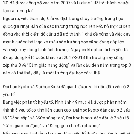
”R” đã được công bố vào năm 2007 và tagline ”+R trở thành người
tạo ra tương lai”…
Ngoài ra, việc tham dự Giải vô địch bóng chày trường trung học
quốc gia Nhật Bản của các trường trung học liên kết, hỗ trợ đội kèn
đồng vào thời điểm đó cũng đã trở thành 1 chủ đề nóng và việc đẩy
mạnh quảng bá logo và màu sắc trường học cũng đóng góp lớn
vào việc xây dựng hình ảnh trường. Ngay cả khi phân tích 6 yếu tố
đã áp dụng kể từ cuộc khảo sát 2017-2018 thì trường này cũng
xếp thứ 3 về ”Cảm giác năng động” và lần đầu tiên nằm trong top 3
nên có thể thấy đây là một trường đại học có vị thế.
Đại học Kyoto và Đại học Kinki đã giành được vị trí dẫn đầu với cả 2
yếu tố.
Bằng việc phân tích yếu tố, hình ảnh 49 mục đã được phân nhóm
thành 6 yếu tố có tính liên quan cao. Đại học Kyoto dẫn đầu ở 2 yếu
tố ”Đẳng cấp” và “Sức sáng tạo”, Đại học Kindai dẫn đầu ở 2 yếu tố
”Cảm giác sôi động” và ”Đóng góp cho địa phương”.
Nếu xem mục hình ảnh tạo nên từng yếu tố thì Đại học Kyoto giữ vị