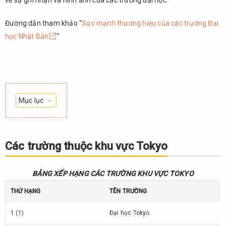
về sự ghi nhận và hình ảnh của các trường đại học.
Đường dẫn tham khảo “
Sức mạnh thương hiệu của các trường Đại
học Nhật Bản
“
Mục lục
1.
Các
trường
Các trường thuộc khu vực Tokyo
thuộc
khu
vực
BẢNG XẾP HẠNG CÁC TRƯỜNG KHU VỰC TOKYO
Tokyo
THỨ HẠNG
TÊN TRƯỜNG
2.
Các
1 (1)
Đại học Tokyo
trường