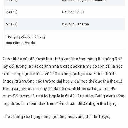
trường
thuộc
khu
23 (21)
Đại học Chiba
vực
Kinki
57 (53)
Đại học Saitama
3.1.
Trong ngoặc là thứ hạng
Về
của năm trước đó
điểm
số
khảo
Cuộc khảo sát đã được thực hiện vào khoảng tháng 8~tháng 9 và
sát
lấy đối tượng là các doanh nhân, các bậc cha mẹ có con cái là học
3.2.
sinh trung học trở lên…Về 120 trường đại học của 3 tỉnh thành
Về dữ
(ngoại trừ trường các trường đại học y, đại học thể dục thể thao…)
liệu
trong cuộc khảo sát này thì đã tiến hành khảo sát dựa trên 49
kết
mục. Số lượng câu trả lời hợp lệ là 6149 câu trả lời. Bảng điểm tổng
quả
hợp được tính toán dựa trên điểm chuẩn để đánh giá thứ hạng.
khảo
sát
Theo bảng xếp hạng năng lực tổng hợp vùng thủ đô Tokyo,
4.
Tổng