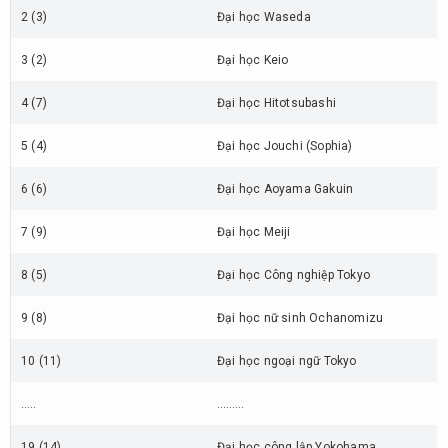
thuộc
2 (3)
Đại học Waseda
khu
vực
3 (2)
Đại học Keio
Kyushu
4 (7)
Đại học Hitotsubashi
2.1.
Về
5 (4)
Đại học Jouchi (Sophia)
điểm
số
6 (6)
Đại học Aoyama Gakuin
khảo
sát
7 (9)
Đại học Meiji
2.2.
Về dữ
8 (5)
Đại học Công nghiệp Tokyo
liệu
kết
9 (8)
Đại học nữ sinh Ochanomizu
quả
khảo
10 (11)
Đại học ngoại ngữ Tokyo
sát
…..
………
3.
Các
19 (14)
Đại học công lập Yokohama