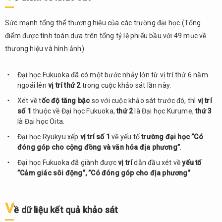
Sức mạnh tổng thể thương hiệu của các trường đại học (Tổng
điểm được tính toán dựa trên tổng tỷ lệ phiếu bầu với 49 mục về
thương hiệu và hình ảnh)
Đại học Fukuoka đã có một bước nhảy lớn từ vị trí thứ 6 năm
ngoái lên
vị trí
thứ 2
trong cuộc khảo sát lần này.
Xét về t
ốc độ tăng bậc
so với cuộc khảo sát trước đó, thì
vị trí
số 1
thuộc về Đại học Fukuoka,
thứ 2
là Đại học Kurume,
thứ 3
là Đại học Oita.
Đại học Ryukyu xếp
vị trí số 1
về yếu tố
trường đại học ”Có
đóng góp cho cộng đồng và văn hóa địa phương”
.
Đại học Fukuoka đã giành được
vị trí
dẫn đầu xét về
yếu tố
”Cảm giác sôi động”, ”Có đóng góp cho địa phương”
.
V
ề dữ liệu kết quả khảo sát