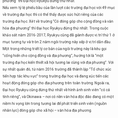
phương” thì Đại học Ryukyu đứng thứ nhất.
Nếu xem tỷ lệ phiếu bầu của lần lượt các trường đại học với 49 mục
về trường đại học thì có thể thấy được sức hút riêng của các
trường đại học. Xét về trường ”Có đóng góp cho cộng đồng và văn
hóa địa phương” thì Đại học Ryukyu đứng thứ nhất. Trong cuộc
khảo sát năm 2016-2017, Ryukyu cũng đã giành được vị trí thứ 1 ở
mục tương tự và tròn 2 năm ngôi trường này xếp ở vị trí dẫn đầu.
Một trong những triết lý cơ bản của ngôi trường này là kêu gọi
”cống hiến cho cộng đồng và địa phương”, hướng tới là ”một
trường đại học kiến thiết xã hội tương lai cùng với địa phương”. Với
sự nhất quán đó, từ năm 2016 trường đã thành lập ”Tổ chức xúc
tiến hợp tác khu vực” trong trường đại học và đang xúc tiến các
hoạt động đóng góp cho địa phương trên toàn trường. Ngoài ra,
Đại học Ryukyu cũng đứng thứ nhất về hình ảnh sinh viên ”có cá
tính riêng”, và Okinawa – nơi có nền văn hóa độc đáo đang có một
niềm hi vọng lớn trong tương lai để phát triển sinh viên (nguồn
nhân lực) đóng góp cho xã hội – văn hóa địa phương.