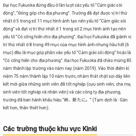
Đại học Fukuoka đứng đầu ở lần lượt các yếu tố ”Cảm giác sôi
động”, ”Đóng góp cho địa phương”. Trường đã đạt được vị trí thứ
nhất ở 5 trong số 11 mục hình ảnh tạo nên yếu tố ”Cảm giác sôi
động” và đạt vị trí thứ nhất ở 1 trong số 2 mục hình ảnh tạo nên
yếu tố ”Có cống hiến cho địa phương”. Đại học Fukuoka đã giành vị
trí thứ nhất ở 8 trong 49 mục của mục hình ảnh nhưng hầu hết (6
mục) đều là mục góp phần vào yếu tố ”Cảm giác sôi động” hoặc là
”Có cống hiến cho địa phương”. Đại học Fukuoka đã chào mừng 85
năm thành lập trường vào năm nay (năm 2019). Vào thời điểm kỉ
niệm 75 năm thành lập 10 năm trước, nhằm thắt chặt sợi dây liên
kết mới giữa những sinh viên đã tốt nghiệp (cựu sinh viên, cha mẹ,
sinh viên tốt nghiệp và nhân viên) và các công ty địa phương,
trường đã ban hành khẩu hiệu ”絆、新たに。” (Tạm dịch là : Gắn
kết hơn, thân thiết hơn).
Các trường thuộc khu vực Kinki