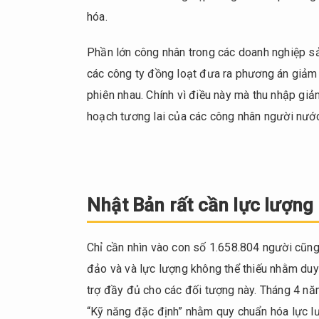
các
hóa.
phân
xưởng,
Phần lớn công nhân trong các doanh nghiệp sản
nhà
các công ty đồng loạt đưa ra phương án giảm 
máy
phiên nhau. Chính vì điều này mà thu nhập gi
2.
hoạch tương lai của các công nhân người nước
Nhật
Bản
rất
cần
lực
Nhật Bản rất cần lực lượng
lượng
lao
động
Chỉ cần nhìn vào con số 1.658.804 người cũng
nước
đảo và và lực lượng không thể thiếu nhằm duy t
ngoài
trợ đầy đủ cho các đối tượng này. Tháng 4 nă
3.
“Kỹ năng đặc định” nhằm quy chuẩn hóa lực lư
Động