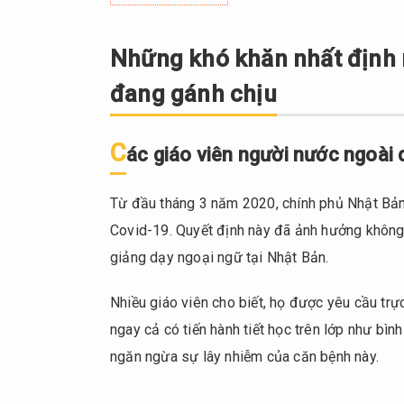
1.
Những
khó
Những khó khăn nhất định 
khăn
đang gánh chịu
nhất
định
mà
C
ác giáo viên người nước ngoài 
người
lao
động
Từ đầu tháng 3 năm 2020, chính phủ Nhật Bản
nước
Covid-19. Quyết định này đã ảnh hưởng không
ngoài
giảng dạy ngoại ngữ tại Nhật Bản.
đang
gánh
Nhiều giáo viên cho biết, họ được yêu cầu tr
chịu
ngay cả có tiến hành tiết học trên lớp như bì
1.1.
ngăn ngừa sự lây nhiễm của căn bệnh này.
Các
giáo