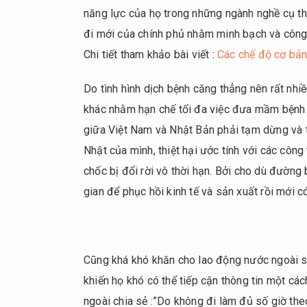
thái
năng lực của họ trong những ngành nghề cụ thể
của
đi mới của chính phủ nhằm minh bạch và công 
chính
Chi tiết tham khảo bài viết :
Các chế độ cơ bản 
phủ
nhằm
Do tình hình dịch bệnh căng thẳng nên rất nh
hỗ
trợ
khác nhằm hạn chế tối đa việc đưa mầm bệnh
lao
giữa Việt Nam và Nhật Bản phải tạm dừng và 
động
Nhật của mình, thiệt hại ước tính với các côn
nước
chốc bị đổi rời vô thời hạn. Bởi cho dù đường
ngoài
tại
gian để phục hồi kinh tế và sản xuất rồi mới có
Nhật
4.
Tổng
Cũng khá khó khăn cho lao động nước ngoài s
kết
khiến họ khó có thể tiếp cận thông tin một cá
ngoài chia sẻ :”Do không đi làm đủ số giờ th