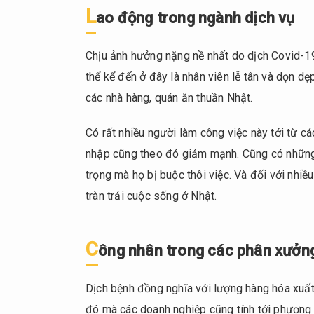
viên
L
ao động trong ngành dịch vụ
người
nước
ngoài
Chịu ảnh hưởng nặng nề nhất do dịch Covid-19
dạy
thể kể đến ở đây là nhân viên lễ tân và dọn dẹ
ngoại
các nhà hàng, quán ăn thuần Nhật.
ngữ
1.2.
Có rất nhiều người làm công việc này tới từ c
Lao
nhập cũng theo đó giảm mạnh. Cũng có những 
động
trọng mà họ bị buộc thôi việc. Và đối với nhiề
trong
ngành
tràn trải cuộc sống ở Nhật.
dịch
vụ
C
ông nhân trong các phân xưởn
1.3.
Công
nhân
Dịch bệnh đồng nghĩa với lượng hàng hóa xuất
trong
đó mà các doanh nghiệp cũng tính tới phương 