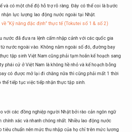
 và có một chế độ hỗ trợ rõ ràng. Đây có thể coi là bước
nhận lực lượng lao động nước ngoài tại Nhật.
về “Kỹ năng đặc định” thực tế (Tokutei số 1 & số 2)
iều nước đã đưa ra lệnh cấm nhập cảnh với các quốc gia
 từ nước ngoài vào. Không nằm ngoài số đó, đường bay
thực tập sinh Việt Nam cũng phải tạm hoãn kế hoạch sang
g ty phái cử ở Việt Nam là không hề nhỏ và kế hoạch bỗng
 bay có được mở lại đi chăng nữa thì cũng phải mất 1 thời
 thể tiếp tục việc tiếp nhận thực tập sinh.
o với các đồng nghiệp người Nhật bởi rào cản ngôn ngữ
ch chính xác và nhanh chóng nhất. Nhiều lao động nước
eo tiêu chuẩn nên mức thu nhập của họ chỉ trên mức lương