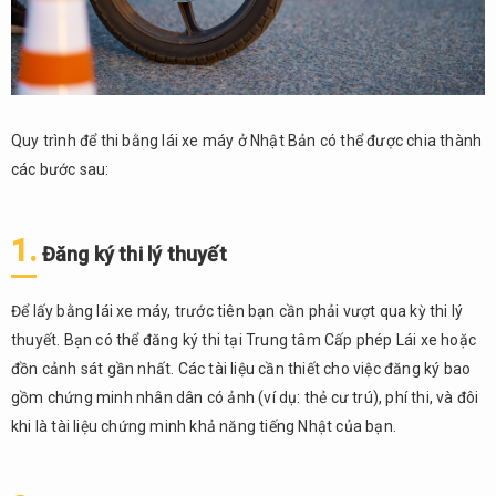
lái xe
nước
ngoài
4.2.
Tài
Quy trình để thi bằng lái xe máy ở Nhật Bản có thể được chia thành
liệu
các bước sau:
cần
thiết
và
1.
địa
Đăng ký thi lý thuyết
điểm
đổi
Để lấy bằng lái xe máy, trước tiên bạn cần phải vượt qua kỳ thi lý
bằng
thuyết. Bạn có thể đăng ký thi tại Trung tâm Cấp phép Lái xe hoặc
4.3.
đồn cảnh sát gần nhất. Các tài liệu cần thiết cho việc đăng ký bao
Miễn
gồm chứng minh nhân dân có ảnh (ví dụ: thẻ cư trú), phí thi, và đôi
thi lý
thuyết
khi là tài liệu chứng minh khả năng tiếng Nhật của bạn.
và
thực
hành