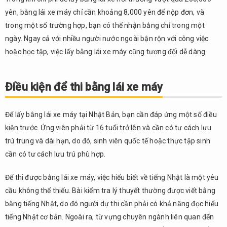
1.
yên, bằng lái xe máy chỉ cần khoảng 8,000 yên để nộp đơn, và
Đăng
trong một số trường hợp, bạn có thể nhận bằng chỉ trong một
ký thi
lý
ngày. Ngay cả với nhiều người nước ngoài bận rộn với công việc
thuyết
hoặc học tập, việc lấy bằng lái xe máy cũng tương đối dễ dàng.
3.2.
2.
Điều kiện để thi bằng lái xe máy
Tham
gia kỳ
thi lý
Để lấy bằng lái xe máy tại Nhật Bản, bạn cần đáp ứng một số điều
thuyết
kiện trước. Ứng viên phải từ 16 tuổi trở lên và cần có tư cách lưu
3.3.
trú trung và dài hạn, do đó, sinh viên quốc tế hoặc thực tập sinh
3. Thi
cần có tư cách lưu trú phù hợp.
thực
hành
hoặc
Để thi được bằng lái xe máy, việc hiểu biết về tiếng Nhật là một yêu
tham
cầu không thể thiếu. Bài kiểm tra lý thuyết thường được viết bằng
gia
bằng tiếng Nhật, do đó người dự thi cần phải có khả năng đọc hiểu
khóa
tiếng Nhật cơ bản. Ngoài ra, từ vựng chuyên ngành liên quan đến
học