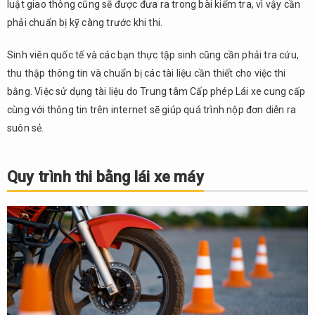
luật giao thông cũng sẽ được đưa ra trong bài kiểm tra, vì vậy cần
3.4.
phải chuẩn bị kỹ càng trước khi thi.
4.
Nhận
Sinh viên quốc tế và các bạn thực tập sinh cũng cần phải tra cứu,
bằng
lái
thu thập thông tin và chuẩn bị các tài liệu cần thiết cho việc thi
bằng. Việc sử dụng tài liệu do Trung tâm Cấp phép Lái xe cung cấp
4.
cùng với thông tin trên internet sẽ giúp quá trình nộp đơn diễn ra
Chuyển
đổi
suôn sẻ.
giấy
phép
lái xe
Quy trình thi bằng lái xe máy
nước
ngoài
4.1.
Điều
kiện
chuyển
đổi
giấy
phép