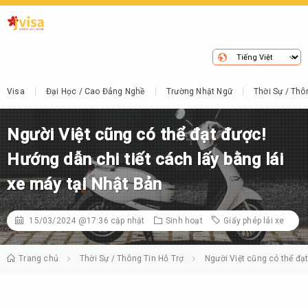
Visa
Đại Học / Cao Đẳng Nghề
Trường Nhật Ngữ
Thời Sự / Thô
Người Việt cũng có thể đạt được!
Hướng dẫn chi tiết cách lấy bằng lái
xe máy tại Nhật Bản
15/03/2024 @17:36
cập nhật
Sinh hoạt
Giấy phép lái xe
Trang chủ
Thời Sự / Thông Tin Hỗ Trợ
Người Việt cũng có thể đạt