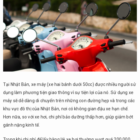
máy
2.
Điều
kiện
để
thi
bằng
lái
xe
máy
3.
Tại Nhật Bản, xe máy (xe hai bánh dưới 50cc) được nhiều người sử
Quy
dụng làm phương tiện giao thông vì sự tiện lợi của nó. Sử dụng xe
trình
thi
máy sẽ dễ dàng di chuyển trên những con đường hẹp và trong các
bằng
khu vực đô thị của Nhật Bản, nơi có không gian đậu xe hạn chế.
lái
Hơn nữa, so với xe hơi, chi phí bảo dưỡng thấp hơn, giúp giảm bớt
xe
gánh nặng kinh tế.
máy
3.1.
Trong khi chi phí để lấy bằng lái xe hơi thường vượt quá 200,000