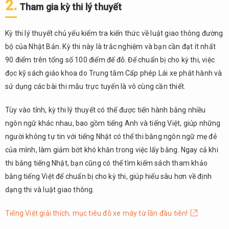
2.
Tham gia kỳ thi lý thuyết
5.
Lưu
Kỳ thi lý thuyết chủ yếu kiểm tra kiến thức về luật giao thông đường
ý khi
bộ của Nhật Bản. Kỳ thi này là trắc nghiệm và bạn cần đạt ít nhất
lái
xe
90 điểm trên tổng số 100 điểm để đỗ. Để chuẩn bị cho kỳ thi, việc
tại
đọc kỹ sách giáo khoa do Trung tâm Cấp phép Lái xe phát hành và
Nhật
sử dụng các bài thi mẫu trực tuyến là vô cùng cần thiết.
Bản
6.
Tùy vào tỉnh, kỳ thi lý thuyết có thể được tiến hành bằng nhiều
Hệ
ngôn ngữ khác nhau, bao gồm tiếng Anh và tiếng Việt, giúp những
thống
người không tự tin với tiếng Nhật có thể thi bằng ngôn ngữ mẹ đẻ
hỗ
của mình, làm giảm bớt khó khăn trong việc lấy bằng. Ngay cả khi
trợ
dành
thi bằng tiếng Nhật, bạn cũng có thể tìm kiếm sách tham khảo
cho
bằng tiếng Việt để chuẩn bị cho kỳ thi, giúp hiểu sâu hơn về định
người
dạng thi và luật giao thông.
Việt
7.
Tiếng Việt giải thích, mục tiêu đỗ xe máy từ lần đầu tiên!
Tổng