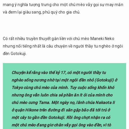
nghĩa
mang ý nghĩa tượng trưng cho một chú mèo vẫy gọi sự may mắn
và
và đem lại giàu sang, phú quý cho gia chủ.
màu
sắc
của
các
Có rất nhiều truyền thuyết gắn liền với chú mèo Maneki Neko
loại
nhưng nổi tiếng nhất là câu chuyện về người thầy tu nghèo ở ngôi
màu
Maneki
đền Gotokuji.
Neko
3.
Chuyện kể rằng vào thế kỷ 17, có một người thầy tu
Bảo
nghèo sống nương nhờ tại một ngôi đền nhỏ (Gotokuji) ở
tàng
mèo
Tokyo cùng chú mèo của mình. Tuy cuộc sống khốn khó
Maneki
nhưng ông vẫn luôn chia sẻ phần ăn ít ỏi của mình cho
Neko
chú mèo cưng Tama. Một ngày nọ, lãnh chúa Nakaota Ii
ở quận Hikone trên đường đi săn gặp bão đã tới trú ở
một cây to gần đền Gotokuji. Rồi ông chợt nhận ra có
một chú mèo đang giơ chân vẫy gọi ông vào đền, vì tò