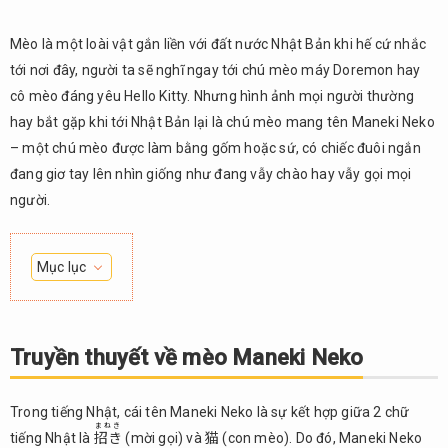
Mèo là một loài vật gắn liền với đất nước Nhật Bản khi hế cứ nhắc
tới nơi đây, người ta sẽ nghĩ ngay tới chú mèo máy Doremon hay
cô mèo đáng yêu Hello Kitty. Nhưng hình ảnh mọi người thường
hay bắt gặp khi tới Nhật Bản lại là chú mèo mang tên Maneki Neko
– một chú mèo được làm bằng gốm hoặc sứ, có chiếc đuôi ngắn
đang giơ tay lên nhìn giống như đang vẫy chào hay vẫy gọi mọi
người.
Mục lục
1.
Truyền
thuyết
Truyền thuyết về mèo Maneki Neko
về mèo
Maneki
Neko
Trong tiếng Nhật, cái tên Maneki Neko là sự kết hợp giữa 2 chữ
まねき
tiếng Nhật là
招き
(mời gọi) và 猫 (con mèo). Do đó, Maneki Neko
Ý
2.