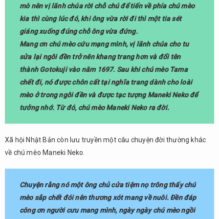
mò nên vị lãnh chúa rời chỗ chú để tiến về phía chú mèo
kia thì cùng lúc đó, khi ông vừa rời đi thì một tia sét
giáng xuống đúng chỗ ông vừa đứng.
Mang ơn chú mèo cứu mạng mình, vị lãnh chúa cho tu
sửa lại ngôi đền trở nên khang trang hơn và đổi tên
thành Gotokuji vào năm 1697. Sau khi chú mèo Tama
chết đi, nó được chôn cất tại nghĩa trang dành cho loài
mèo ở trong ngôi đền và được tạc tượng Maneki Neko để
tưởng nhớ. Từ đó, chú mèo Maneki Neko ra đời.
Xã hội Nhật Bản còn lưu truyền một câu chuyện đời thường khác
về chú mèo Maneki Neko.
Chuyện rằng nó một ông chủ cửa tiệm nọ trông thấy chú
mèo sắp chết đói nên thương xót mang về nuôi. Đền đáp
công ơn người cưu mang mình, ngày ngày chú mèo ngồi