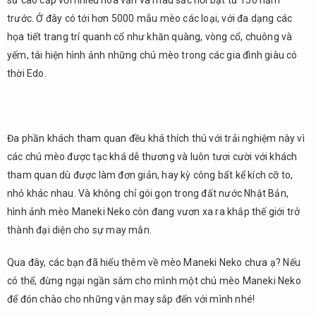
sứ cao cấp với nhiều hoa văn và màu sắc nổi bật từ 150 năm
trước. Ở đây có tới hơn 5000 mẫu mèo các loại, với đa dạng các
họa tiết trang trí quanh cổ như khăn quàng, vòng cổ, chuông và
yếm, tái hiện hình ảnh những chú mèo trong các gia đình giàu có
thời Edo.
Đa phần khách tham quan đều khá thích thú với trải nghiệm này vì
các chú mèo được tạc khá dễ thương và luôn tươi cười với khách
tham quan dù được làm đơn giản, hay kỳ công bất kể kích cỡ to,
nhỏ khác nhau. Và không chỉ gói gọn trong đất nước Nhật Bản,
hình ảnh mèo Maneki Neko còn đang vươn xa ra khắp thế giới trở
thành đại diện cho sự may mắn.
Qua đây, các bạn đã hiểu thêm về mèo Maneki Neko chưa ạ? Nếu
có thể, đừng ngại ngần sắm cho mình một chú mèo Maneki Neko
để đón chào cho những vận may sắp đến với mình nhé!