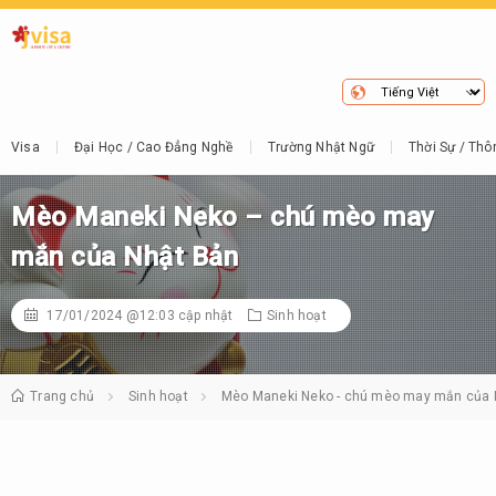
Visa
Đại Học / Cao Đẳng Nghề
Trường Nhật Ngữ
Thời Sự / Thô
Mèo Maneki Neko – chú mèo may
mắn của Nhật Bản
17/01/2024 @12:03
cập nhật
Sinh hoạt
Trang chủ
Sinh hoạt
Mèo Maneki Neko - chú mèo may mắn của 