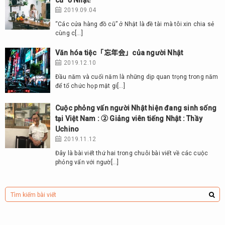
cũ” ở Nhật!
2019.09.04
“Các cửa hàng đồ cũ” ở Nhật là đề tài mà tôi xin chia sẻ
cùng c[…]
Văn hóa tiệc「忘年会」của người Nhật
2019.12.10
Đầu năm và cuối năm là những dịp quan trọng trong năm
để tổ chức họp mặt gi[…]
Cuộc phỏng vấn người Nhật hiện đang sinh sống
tại Việt Nam : ② Giảng viên tiếng Nhật : Thầy
Uchino
2019.11.12
Đây là bài viết thứ hai trong chuỗi bài viết về các cuộc
phỏng vấn với ngườ[…]