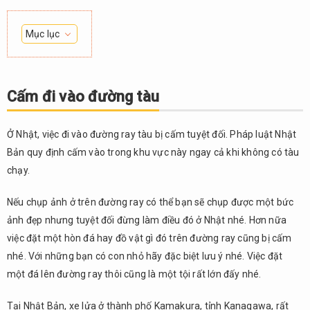
Mục lục
1.
Cấm
đi vào
Cấm đi vào đường tàu
đường
tàu
Ở Nhật, việc đi vào đường ray tàu bị cấm tuyệt đối. Pháp luật Nhật
2.
Bản quy định cấm vào trong khu vực này ngay cả khi không có tàu
Cấm
quay
chạy.
phim
chụp
Nếu chụp ảnh ở trên đường ray có thể bạn sẽ chụp được một bức
ảnh
ảnh đẹp nhưng tuyệt đối đừng làm điều đó ở Nhật nhé. Hơn nữa
3.
việc đặt một hòn đá hay đồ vật gì đó trên đường ray cũng bị cấm
Cấm
nhé. Với những bạn có con nhỏ hãy đặc biệt lưu ý nhé. Việc đặt
thuốc
một đá lên đường ray thôi cũng là một tội rất lớn đấy nhé.
lá
4.
Tại Nhật Bản, xe lửa ở thành phố Kamakura, tỉnh Kanagawa, rất