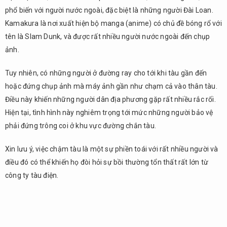
Cấm
phổ biến với người nước ngoài, đặc biệt là những người Đài Loan.
chen
Kamakura là nơi xuất hiện bộ manga (anime) có chủ đề bóng rổ với
lấn
tên là Slam Dunk, và được rất nhiều người nước ngoài đến chụp
5.
ảnh.
Quy
định
Tuy nhiên, có những người ở đường ray cho tới khi tàu gần đến
về
hoặc đứng chụp ảnh mà máy ảnh gần như chạm cả vào thân tàu.
việc
vứt
Điều này khiến những người dân địa phương gặp rất nhiều rắc rối.
rác
Hiện tại, tình hình này nghiêm trọng tới mức những người bảo vệ
phải đứng trông coi ở khu vực đường chắn tàu.
6.
Cấm
vẽ
Xin lưu ý, việc chậm tàu là một sự phiền toái với rất nhiều người và
bậy
điều đó có thể khiến họ đòi hỏi sự bồi thường tổn thất rất lớn từ
7.
công ty tàu điện.
Tổng
kết