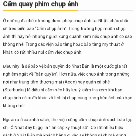
Cấm quay phim chụp ảnh
Ở những địa điểm không được phép chụp ảnh tại Nhật, chắc chắn
sẽ treo biển báo “Cấm chụp ảnh”. Trong trường hợp muốn chụp
ảnh thì hãy hỏi những người xung quanh xem nếu chụp ảnh có sao
không nhé. Trong các viện bảo tàng hoặc bảo tàng mỹ thuật ở
Nhật, có rất nhiều nơi cấm việc chụp ảnh.
Điều này là để bảo vệ bản quyền do Nhật Bản là một quốc gia rất
nghiêm ngặt về “bản quyền”. Hơn nữa, việc chụp ảnh trong những
nơi như trung tâm thương mại (Aeon) hay quán cà phê
(Starbucks) là điều bị cấm nên hãy lưu ý kiểm tra xem khi bạn
chụp ảnh có ai đó khác vô tình bị chụp cùng trong bức ảnh của bạn
không nhé!
Ngoài ra ở các nhà sách, thư viện cũng cấm chụp ảnh sách báo tạp
chí. Ở Nhật đây bị gọi là ” ăn cắp kỹ thuật số” .Có rất nhiều hiệu
sách ở Nhật Bản mà khách hàng đi vào sẽ không sách mà đứng