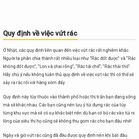
Quy định về việc vứt rác
Ở Nhật, các quy định liên quan đến việc vứt rác rất nghiêm khắc.
Người ta phân chia thành rất nhiều loại như “Rác đốt được” và “Rác
không đốt được”, “Lon và chai rỗng”, “Rác tái chế”, “Rác thải thô”.
Hãy chú ý nếu không tuân thủ quy định về việc vứt rác thì có thể sẽ
xảy ra rắc rối với hàng xóm đấy.
Quy định này tùy thuộc vào thành phố hoặc thị trấn bạn đang sống
mà sẽ khác nhau. Các bạn cũng nên lưu ý túi đựng rác của tùy
từng khu vực mà sẽ có sự khác biệt nên dù bạn có bỏ rác vào túi ni
lông của siêu thị họ cũng sẽ không thu gom rác cho bạn đâu nhé!
Ngày và giờ vứt rác cũng đã đều được quy định nên khi bắt đầu