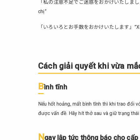
「私の注意不足でご迷惑をおかけいたしました」”Tôi xin lỗ
mắc
lỗi
chị”
2.1.
「いろいろとお手数をおかけいたします」”Xin lỗi vì đ
Bình
tĩnh
2.2.
Ngay
lập
Cách giải quyết khi vừa mắc
tức
thông
B
báo
ình tĩnh
cho
cấp
Nếu hốt hoảng, mất bình tĩnh thì khi trao đổi
trên
được vấn đề. Hãy hít thở sau và giữ trạng thái 
2.3.
Xin
lỗi
N
gay lập tức thông báo cho cấp 