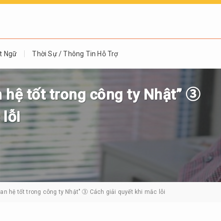
t Ngữ
Thời Sự / Thông Tin Hỗ Trợ
 hệ tốt trong công ty Nhật” ③
lỗi
an hệ tốt trong công ty Nhật" ③ Cách giải quyết khi mắc lỗi