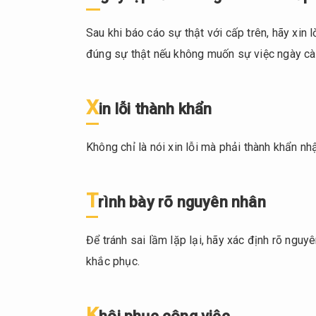
thành
khẩn
Sau khi báo cáo sự thật với cấp trên, hãy xin l
2.4.
đúng sự thật nếu không muốn sự việc ngày càn
Trình
bày rõ
nguyên
X
in lỗi thành khẩn
nhân
2.5.
Không chỉ là nói xin lỗi mà phải thành khẩn nhận
Khôi
phục
công
T
rình bày rõ nguyên nhân
việc
3.
Để tránh sai lầm lặp lại, hãy xác định rõ nguy
Những
khắc phục.
chú ý
trong
tác
K
phong