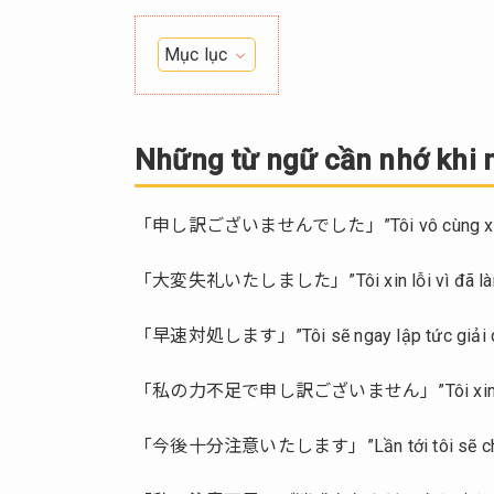
Mục lục
1.
Những
từ
Những từ ngữ cần nhớ khi n
ngữ
cần
「申し訳ございませんでした」”Tôi vô cùng xin lỗi 
nhớ
khi
「大変失礼いたしました」”Tôi xin lỗi vì đã làm
nhận
lỗi
「早速対処します」”Tôi sẽ ngay lập tức giải qu
2.
Cách
「私の力不足で申し訳ございません」”Tôi xin lỗi vì n
giải
quyết
「今後十分注意いたします」”Lần tới tôi sẽ chú ý
khi
vừa