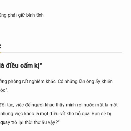
ng phải giữ bình tĩnh
c
à điều cấm kị”
rưởng phòng rất nghiêm khắc. Có những lần ông ấy khiển
óc”.
đối tác, việc để người khác thấy mình rơi nước mắt là một
, nhưng việc khóc là một điều rất khó bỏ qua. Bạn sẽ bị
uay trở lại thời thơ ấu vậy?”