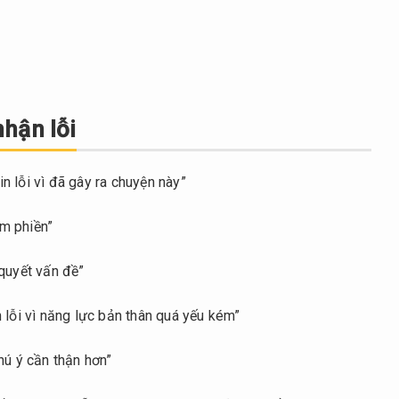
hận lỗi
vì đã gây ra chuyện này”
 phiền”
yết vấn đề”
ăng lực bản thân quá yếu kém”
 cần thận hơn”