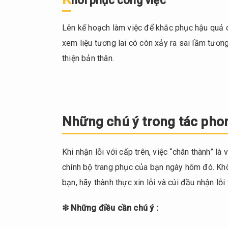
hôi phục công việc
khi đi
xin lỗi
Lên kế hoạch làm việc để khắc phục hậu quả c
4.
xem liệu tương lai có còn xảy ra sai lầm tươ
Chia
thiện bản thân.
sẻ từ
người
trong
cuộc
Những chú ý trong tác phong
4.1.
“Trong
doanh
Khi nhận lỗi với cấp trên, việc “chân thành” là
nghiệp,
chính bộ trang phục của bạn ngày hôm đó. Không 
nước
mắt là
bạn, hãy thành thực xin lỗi và cúi đầu nhận lỗi 
điều
cấm
❇ Những điều cần chú ý :
kị”