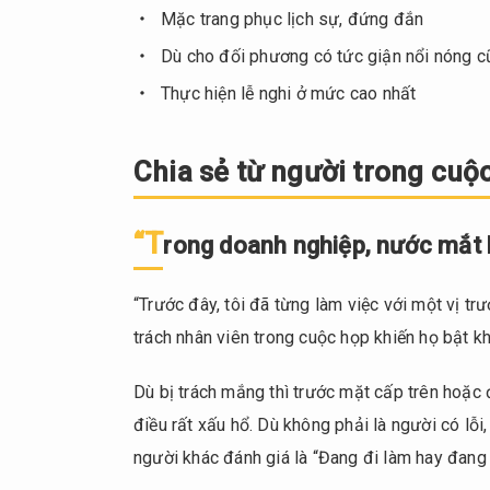
4.2.
Mặc trang phục lịch sự, đứng đắn
“Không
Dù cho đối phương có tức giận nổi nóng cũ
nên tự
Thực hiện lễ nghi ở mức cao nhất
mình
giải
quyết
Chia sẻ từ người trong cuộ
vấn
đề”
“T
rong doanh nghiệp, nước mắt l
“Trước đây, tôi đã từng làm việc với một vị t
trách nhân viên trong cuộc họp khiến họ bật kh
Dù bị trách mắng thì trước mặt cấp trên hoặc 
điều rất xấu hổ. Dù không phải là người có lỗi
người khác đánh giá là “Đang đi làm hay đang q