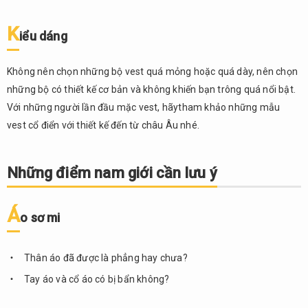
Tư
vấn
K
iểu dáng
cách
lựa
chọn
Không nên chọn những bộ vest quá mỏng hoặc quá dày, nên chọn
áo
những bộ có thiết kế cơ bản và không khiến bạn trông quá nổi bật.
sơ
Với những người lần đầu mặc vest, hãytham khảo những mẫu
mi
vest cổ điển với thiết kế đến từ châu Âu nhé.
và
cà
vạt
Những điểm nam giới cần lưu ý
3.1.
Áo sơ
mi
Á
o sơ mi
3.2.
Cà
Thân áo đã được là phẳng hay chưa?
vạt
Tay áo và cổ áo có bị bẩn không?
4.
Về