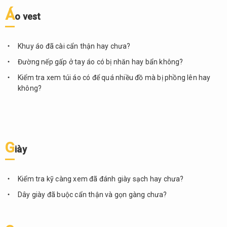
cách
Á
ăn
o vest
mặc
bình
dị
Khuy áo đã cài cẩn thận hay chưa?
Đường nếp gấp ở tay áo có bị nhăn hay bẩn không?
5.
Chăm
Kiểm tra xem túi áo có để quá nhiều đồ mà bị phồng lên hay
chút
không?
cho
vẻ bề
ngoài
6.
Trang
G
iày
phục
Cool
Biz
Kiểm tra kỹ càng xem đã đánh giày sạch hay chưa?
7.
Dây giày đã buộc cẩn thận và gọn gàng chưa?
Tổng
kết