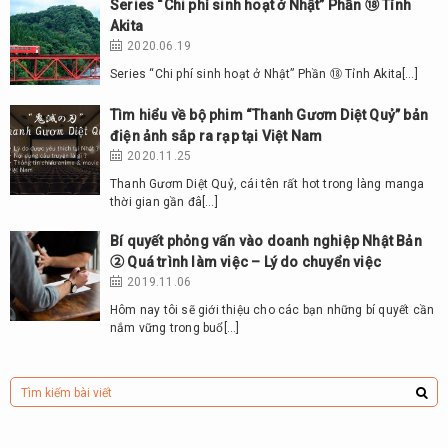
Series “Chi phí sinh hoạt ở Nhật” Phần ⑱ Tỉnh
Akita
2020.06.19
Series “Chi phí sinh hoạt ở Nhật” Phần ⑱ Tỉnh Akita[…]
Tìm hiểu về bộ phim “Thanh Gươm Diệt Quỷ” bản
điện ảnh sắp ra rạp tại Việt Nam
2020.11.25
Thanh Gươm Diệt Quỷ, cái tên rất hot trong làng manga
thời gian gần đâ[…]
Bí quyết phỏng vấn vào doanh nghiệp Nhật Bản
② Quá trình làm việc – Lý do chuyển việc
2019.11.06
Hôm nay tôi sẽ giới thiệu cho các bạn những bí quyết cần
nắm vững trong buổ[…]