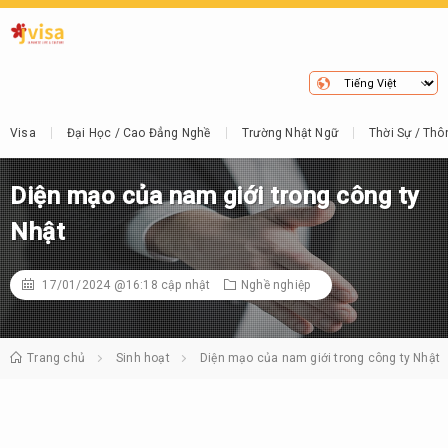
Visa
Đại Học / Cao Đẳng Nghề
Trường Nhật Ngữ
Thời Sự / Thô
Diện mạo của nam giới trong công ty
Nhật
17/01/2024 @16:18
cập nhật
Nghề nghiệp
Trang chủ
Sinh hoạt
Diện mạo của nam giới trong công ty Nhật