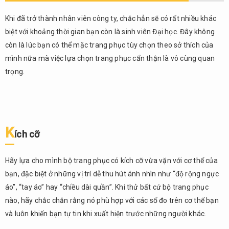
trang
phục
Khi đã trở thành nhân viên công ty, chắc hẳn sẽ có rất nhiều khác
thông
biệt với khoảng thời gian bạn còn là sinh viên Đại học. Đây không
thái
còn là lúc bạn có thể mặc trang phục tùy chọn theo sở thích của
1.1.
mình nữa mà việc lựa chọn trang phục cẩn thận là vô cùng quan
Kích
trọng.
cỡ
1.2.
Màu
sắc
K
ích cỡ
1.3.
Kiểu
dáng
Hãy lựa cho mình bộ trang phục có kích cỡ vừa vặn với cơ thể của
2.
bạn, đặc biệt ở những vị trí dễ thu hút ánh nhìn như “độ rộng ngực
Những
áo”, “tay áo” hay “chiều dài quần”. Khi thử bất cứ bộ trang phục
điểm
nào, hãy chắc chắn rằng nó phù hợp với các số đo trên cơ thể bạn
nam
và luôn khiến bạn tự tin khi xuất hiện trước những người khác.
giới
cần