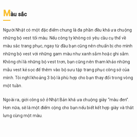
lưu ý
M
àu sắc
2.1.
Áo sơ
mi
Người Nhật có một đặc điểm chung là đa phần đều khá ưa chuộng
những bộ vest tối màu. Nếu công ty không có yêu cầu cụ thể về
2.2.
Áo
màu sắc trang phục, ngay từ đầu bạn cũng nên chuẩn bị cho mình
vest
những bộ vest với những gam màu như xanh sẫm hoặc ghi sẫm.
2.3.
Không chỉ là những bộ vest trơn, bạn cũng nên tham khảo những
Giày
mẫu vest kẻ sọc để thêm vào bộ sưu tập trang phục công sở của
mình. Tôi nghĩ khoảng 3 bộ là phù hợp cho bạn thay đổi trong vòng
2.4.
Cà
một tuần.
vạt
Ngoài ra, giới công sở ở Nhật Bản khá ưa chuộng giày “màu đen”.
2.5.
Hơn nữa, sẽ là một điểm cộng cho bạn nếu biết kết hợp giày và thắt
Quần
lưng cùng một màu.
2.6.
Tất
3.