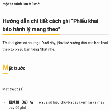
Mặt
một tư cách lưu trú mới.
trước
2.2.
Hướng dẫn chi tiết cách ghi “Phiếu khai
Mặt
sau
báo hành lý mang theo”
2.3.
Ví dụ
Tờ khai gồm có hai mặt. Dưới đây, jNavi sẽ hướng dẫn các bạn khai
cụ
theo tờ phiếu bản tiếng Nhật nhé.
thể
3.
Phiếu
M
ặt trước
đăng
ký
nhập
cảnh
Mặt trước (1)
4.
Tổng
搭乗機（船）名
：Tên và số hiệu chuyến bay (xem lại vé máy
kết
bay để ghi)