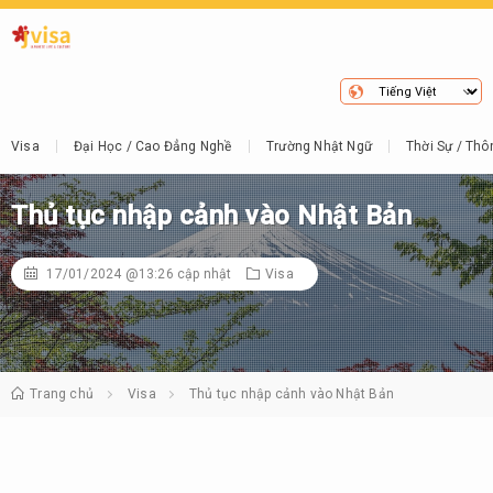
Visa
Đại Học / Cao Đẳng Nghề
Trường Nhật Ngữ
Thời Sự / Thô
Thủ tục nhập cảnh vào Nhật Bản
17/01/2024 @13:26
cập nhật
Visa
Trang chủ
Visa
Thủ tục nhập cảnh vào Nhật Bản