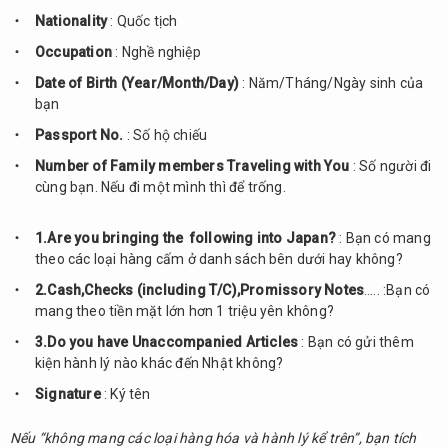
Nationality
: Quốc tịch
Occupation
: Nghề nghiệp
Date of Birth (Year/Month/Day)
: Năm/Tháng/Ngày sinh của
bạn
Passport No.
: Số hộ chiếu
Number of Family members Traveling with You
: Số người đi
cùng bạn. Nếu đi một mình thì để trống.
1.Are you bringing the following into Japan?
: Bạn có mang
theo các loại hàng cấm ở danh sách bên dưới hay không?
2.Cash,Checks (including T/C),Promissory Notes
….. :Bạn có
mang theo tiền mặt lớn hơn 1 triệu yên không?
3.Do you have Unaccompanied Articles
: Bạn có gửi thêm
kiện hành lý nào khác đến Nhật không?
Signature
: Ký tên
Nếu “không mang các loại hàng hóa và hành lý kể trên”, bạn tích