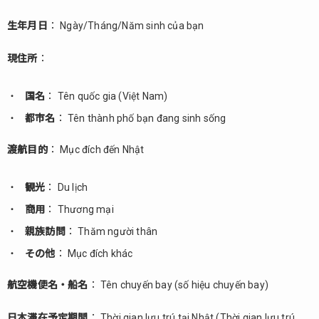
生年月日
： Ngày/Tháng/Năm sinh của bạn
現住所
：
国名
： Tên quốc gia (Việt Nam)
都市名
： Tên thành phố bạn đang sinh sống
渡航目的
： Mục đích đến Nhật
観光
： Du lịch
商用
： Thương mại
親族訪問
： Thăm người thân
その他
： Mục đích khác
航空機便名・船名
： Tên chuyến bay (số hiệu chuyến bay)
日本滞在予定期間
： Thời gian lưu trú tại Nhật (Thời gian lưu trú