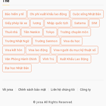
Thẻ
Bảo hiểm y tế
Chi phí xuất khẩu lao động
Cuộc sống Nhật Bản
Giấy phép lái xe
lương
Nhập quốc tịch
Saitama
SIM
Thuê nhà
Tiền Nenkin
Tokyo
Trường chuyên môn
Trường Nhật Ngữ
Trường Senmon
Visa du học
Visa kết hôn
Visa lao động
Visa người du mục kỹ thuật số
Văn Phòng Hành Chính
Vĩnh Trú
Xuất Khẩu Lao Động
Đại học Nhật Bản
Về jvisa
Chính sách bảo mật
Liên hệ chúng tôi
Công ty
©
jvisa
All Rights Reserved.