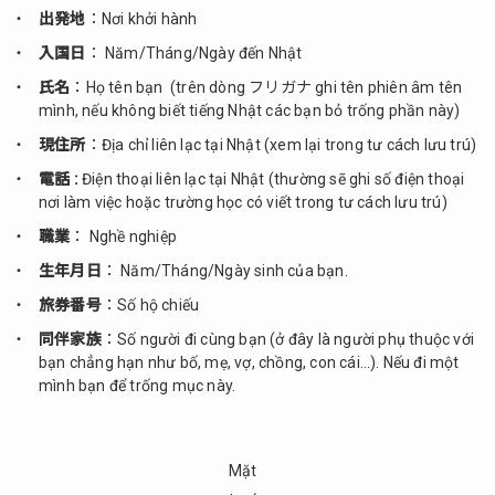
出発地
：Nơi khởi hành
入国日
： Năm/Tháng/Ngày đến Nhật
氏名
：Họ tên bạn (trên dòng フリガナ ghi tên phiên âm tên
mình, nếu không biết tiếng Nhật các bạn bỏ trống phần này)
現住所
：Địa chỉ liên lạc tại Nhật (xem lại trong tư cách lưu trú)
電話 :
Điện thoại liên lạc tại Nhật (thường sẽ ghi số điện thoại
nơi làm việc hoặc trường học có viết trong tư cách lưu trú)
職業
： Nghề nghiệp
生年月日
： Năm/Tháng/Ngày sinh của bạn.
旅券番号
：Số hộ chiếu
同伴家族
：Số người đi cùng bạn (ở đây là người phụ thuộc với
bạn chẳng hạn như bố, mẹ, vợ, chồng, con cái…). Nếu đi một
mình bạn để trống mục này.
Mặt