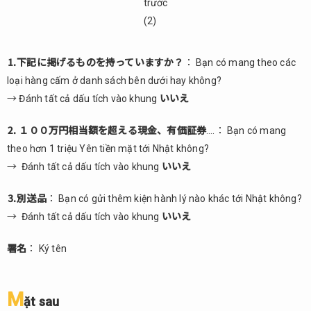
trước
(2)
⒈下記に掲げるものを持っていますか？
： Bạn có mang theo các
loại hàng cấm ở danh sách bên dưới hay không?
→ Đánh tất cả dấu tích vào khung
いいえ
⒉ １００万円相当額を超える現金、有価証券
….： Bạn có mang
theo hơn 1 triệu Yên tiền mặt tới Nhật không?
→ Đánh tất cả dấu tích vào khung
いいえ
⒊別送品
： Bạn có gửi thêm kiện hành lý nào khác tới Nhật không?
→ Đánh tất cả dấu tích vào khung
いいえ
署名
： Ký tên
M
ặt sau