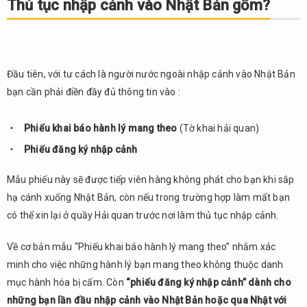
Thủ tục nhập cảnh vào Nhật Bản gồm?
nhập
cảnh
vào
Nhật
Bản
Đầu tiên, với tư cách là người nước ngoài nhập cảnh vào Nhật Bản
gồm?
bạn cần phải điền đầy đủ thông tin vào :
2.
Hướng
Phiếu khai báo hành lý mang theo
(Tờ khai hải quan)
dẫn
Phiếu đăng ký nhập cảnh
chi tiết
cách
ghi
Mẫu phiếu này sẽ được tiếp viên hàng không phát cho bạn khi sắp
“Phiếu
hạ cánh xuống Nhật Bản, còn nếu trong trường hợp làm mất bạn
khai
có thể xin lại ở quầy Hải quan trước nơi làm thủ tục nhập cảnh.
báo
hành
Về cơ bản mẫu “Phiếu khai báo hành lý mang theo” nhằm xác
lý
minh cho việc những hành lý bạn mang theo không thuộc danh
mang
theo”
mục hành hóa bị cấm. Còn
“phiếu đăng ký nhập cảnh” dành cho
những bạn lần đầu nhập cảnh vào Nhật Bản hoặc qua Nhật với
2.1.