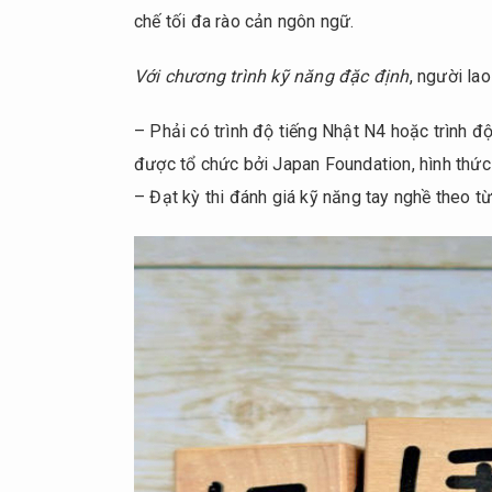
khác
chế tối đa rào cản ngôn ngữ.
5.
Với chương trình kỹ năng đặc định
, người l
Tổng
kết
– Phải có trình độ tiếng Nhật N4 hoặc trình độ
được tổ chức bởi Japan Foundation, hình thức t
– Đạt kỳ thi đánh giá kỹ năng tay nghề theo từ