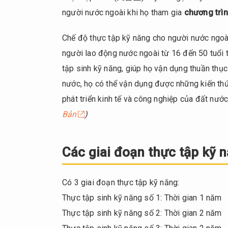
生)
người nước ngoài khi họ tham gia
chương trìn
là
gì?
Chế độ thực tập kỹ năng cho người nước ngoà
người lao động nước ngoài từ 16 đến 50 tuổi 
2.
Các
tập sinh kỹ năng, giúp họ vận dụng thuần thục
giai
nước, họ có thể vận dụng được những kiến thứ
đoạn
phát triển kinh tế và công nghiệp của đất nước
thực
Bản
tập
)
kỹ
năng
Các giai đoạn thực tập kỹ 
3.
Chuẩn
bị và
Có 3 giai đoạn thực tập kỹ năng:
lời
Thực tập sinh kỹ năng số 1: Thời gian 1 năm
khuyên
Thực tập sinh kỹ năng số 2: Thời gian 2 năm
cho