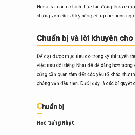
Chuẩn
Ngoài ra, còn có hình thức lao động theo chươ
bị sức
những yêu cầu về kỹ năng cũng như ngôn ngữ 
khỏe
3.2.
Lưu ý
Chuẩn bị và lời khuyên cho
khi
tham
Để đạt được mục tiêu đỗ trong kỳ thi tuyển th
gia
phỏng
việc trau dồi tiếng Nhật để dễ dàng hơn trong 
vấn
cũng cần quan tâm đến các yếu tố khác như th
thực
phỏng vấn đầu tiên. Dưới đây là các bí quyết 
tập
sinh
3.2.1.
C
huẩn bị
Thái
độ
Học tiếng Nhật
3.2.2.