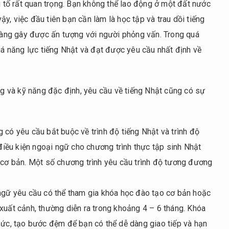
ếu tố rất quan trọng. Bạn không thể lao động ở một đất nước
y, việc đầu tiên bạn cần làm là học tập và trau dồi tiếng
 càng gây được ấn tượng với người phỏng vấn. Trong quá
giá năng lực tiếng Nhật và đạt được yêu cầu nhất định về
ăng và kỹ năng đặc định, yêu cầu về tiếng Nhật cũng có sự
g có yêu cầu bắt buộc về trình độ tiếng Nhật và trình độ
iều kiện ngoại ngữ cho chương trình thực tập sinh Nhật
t cơ bản. Một số chương trình yêu cầu trình độ tương đương
 ngữ yêu cầu có thể tham gia khóa học đào tạo cơ bản hoặc
xuất cảnh, thường diễn ra trong khoảng 4 – 6 tháng. Khóa
hức, tạo bước đệm để bạn có thể dễ dàng giao tiếp và hạn