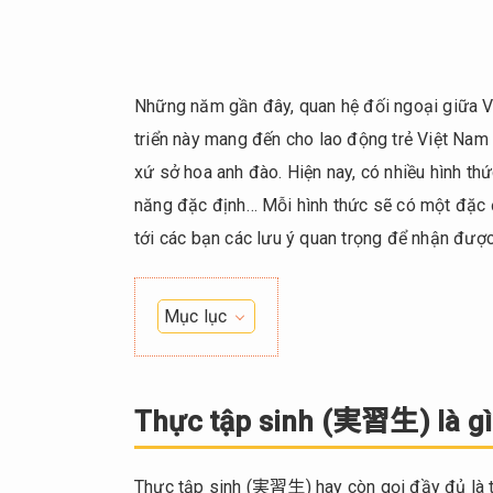
Những năm gần đây, quan hệ đối ngoại giữa V
triển này mang đến cho lao động trẻ Việt Nam 
xứ sở hoa anh đào. Hiện nay, có nhiều hình th
năng đặc định… Mỗi hình thức sẽ có một đặc đi
tới các bạn các lưu ý quan trọng để nhận được
Mục lục
1.
Thực
tập
Thực tập sinh (実習生) là gì
sinh
(実
Thực tập sinh (実習生) hay còn gọi đầy đủ là
習