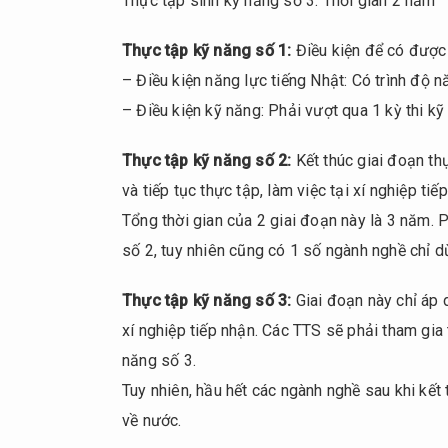
Thực tập sinh kỹ năng số 3: Thời gian 2 năm
ứng
viên
Thực tập kỹ năng số 1:
Điều kiện để có được
3.1.
– Điều kiện năng lực tiếng Nhật: Có trình độ 
Chuẩn
– Điều kiện kỹ năng: Phải vượt qua 1 kỳ thi k
bị
3.1.1.
Thực tập kỹ năng số 2:
Kết thúc giai đoạn th
Học
và tiếp tục thực tập, làm việc tại xí nghiệp ti
tiếng
Nhật
Tổng thời gian của 2 giai đoạn này là 3 năm.
số 2, tuy nhiên cũng có 1 số ngành nghề chỉ d
3.1.2.
Tìm
Thực tập kỹ năng số 3:
hiểu
Giai đoạn này chỉ áp 
tính
xí nghiệp tiếp nhận. Các TTS sẽ phải tham gia 
chất
năng số 3.
công
Tuy nhiên, hầu hết các ngành nghề sau khi kết
việc
về nước.
3.1.3.