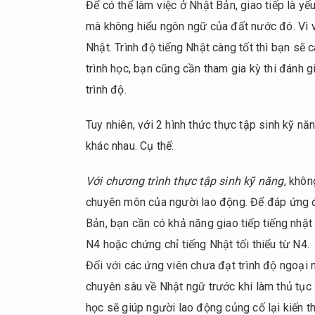
Ngoại
Để có thể làm việc ở Nhật Bản, giao tiếp là y
hình
mà không hiểu ngôn ngữ của đất nước đó. Vì vậ
và
Nhật. Trình độ tiếng Nhật càng tốt thì bạn sẽ
trang
phục
trình học, bạn cũng cần tham gia kỳ thi đánh 
trình độ.
3.2.3.
Trong
Tuy nhiên, với 2 hình thức thực tập sinh kỹ n
quá
trình
khác nhau. Cụ thể:
phỏng
vấn
Với chương trình thực tập sinh kỹ năng
, khôn
chuyên môn của người lao động. Để đáp ứng đ
3.3.
Lời
Bản, bạn cần có khả năng giao tiếp tiếng nhậ
khuyên
N4 hoặc chứng chỉ tiếng Nhật tối thiểu từ N4.
4.
Đối với các ứng viên chưa đạt trình độ ngoại
Các
chuyên sâu về Nhật ngữ trước khi làm thủ tục 
lưu
học sẽ giúp người lao động củng cố lại kiến t
ý