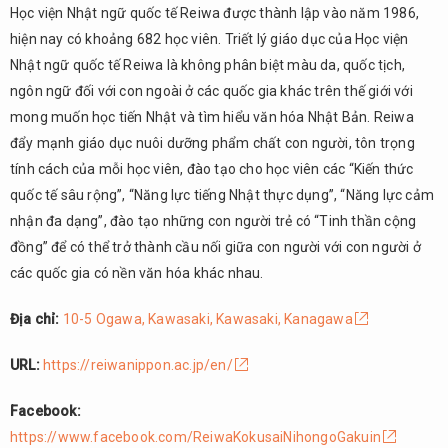
Học viện Nhật ngữ quốc tế Reiwa được thành lập vào năm 1986,
hiện nay có khoảng 682 học viên. Triết lý giáo dục của Học viện
Nhật ngữ quốc tế Reiwa là không phân biệt màu da, quốc tịch,
ngôn ngữ đối với con ngoài ở các quốc gia khác trên thế giới với
mong muốn học tiến Nhật và tìm hiểu văn hóa Nhật Bản. Reiwa
đẩy mạnh giáo dục nuôi dưỡng phẩm chất con người, tôn trọng
tính cách của mỗi học viên, đào tạo cho học viên các “Kiến thức
quốc tế sâu rộng”, “Năng lực tiếng Nhật thực dụng”, “Năng lực cảm
nhận đa dạng”, đào tạo những con người trẻ có “Tinh thần cộng
đồng” để có thể trở thành cầu nối giữa con người với con người ở
các quốc gia có nền văn hóa khác nhau.
Địa chỉ:
10-5 Ogawa, Kawasaki, Kawasaki, Kanagawa
URL:
https://reiwanippon.ac.jp/en/
Facebook:
https://www.facebook.com/ReiwaKokusaiNihongoGakuin