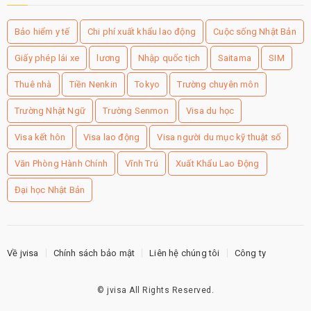
Bảo hiểm y tế
Chi phí xuất khẩu lao động
Cuộc sống Nhật Bản
Giấy phép lái xe
lương
Nhập quốc tịch
Saitama
SIM
Thuê nhà
Tiền Nenkin
Tokyo
Trường chuyên môn
Trường Nhật Ngữ
Trường Senmon
Visa du học
Visa kết hôn
Visa lao động
Visa người du mục kỹ thuật số
Văn Phòng Hành Chính
Vĩnh Trú
Xuất Khẩu Lao Động
Đại học Nhật Bản
Về jvisa
Chính sách bảo mật
Liên hệ chúng tôi
Công ty
©
jvisa
All Rights Reserved.