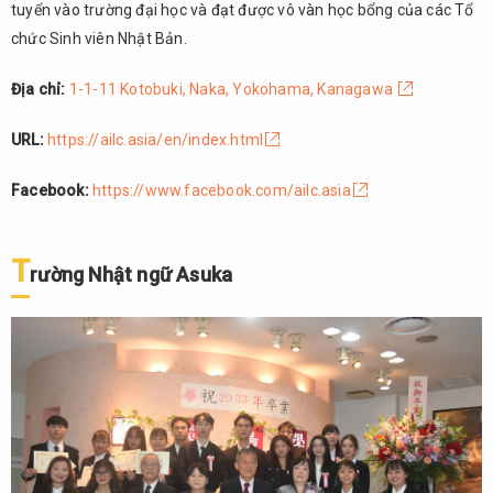
tuyển vào trường đại học và đạt được vô vàn học bổng của các Tổ
chức Sinh viên Nhật Bản.
Địa chỉ:
1-1-11 Kotobuki, Naka, Yokohama, Kanagawa
URL:
https://ailc.asia/en/index.html
Facebook:
https://www.facebook.com/ailc.asia
T
rường Nhật ngữ Asuka