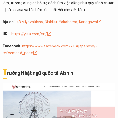
làm, trường cũng có hỗ trợ cách tìm việc cũng như quy trình chuẩn
1.7.
Trường
bị hồ sơ visa và tổ chức các buổi Hội chợ việc làm.
Nhật ngữ
CREATIVE
Địa chỉ:
43 Miyazakicho, Nishiku, Yokohama, Kanagawa
1.8.
URL:
https://yiea.com/en/
Trường
Nhật
ngữ
Facebook:
https://www.facebook.com/YIEAjapanese/?
Reiwa
ref=embed_page
1.9.
Trường
T
Nhật
rường Nhật ngữ quốc tế Aishin
ngữ
Ohara
1.10.
Trường
Nhật
ngữ
Sagami