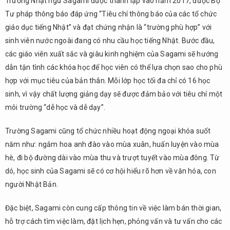
Trường Nhật ngữ Sagami được thành lập vào năm 2017, được Bộ
Tư pháp thông báo đáp ứng “Tiêu chí thông báo của các tổ chức
giáo dục tiếng Nhật” và đạt chứng nhận là “trường phù hợp” với
sinh viên nước ngoài đang có nhu cầu học tiếng Nhật. Bước đầu,
các giáo viên xuất sắc và giàu kinh nghiệm của Sagami sẽ hướng
dẫn tận tình các khóa học để học viên có thể lựa chọn sao cho phù
hợp với mục tiêu của bản thân. Mỗi lớp học tối đa chỉ có 16 học
sinh, vì vậy chất lượng giảng dạy sẽ được đảm bảo với tiêu chí một
môi trường “dễ học và dễ dạy”.
Trường Sagami cũng tổ chức nhiều hoạt động ngoại khóa suốt
năm như: ngắm hoa anh đào vào mùa xuân, huấn luyện vào mùa
hè, đi bộ đường dài vào mùa thu và trượt tuyết vào mùa đông. Từ
dó, học sinh của Sagami sẽ có cơ hội hiểu rõ hơn về văn hóa, con
người Nhật Bản.
Đặc biệt, Sagami còn cung cấp thông tin về việc làm bán thời gian,
hỗ trợ cách tìm việc làm, đặt lịch hẹn, phỏng vấn và tư vấn cho các