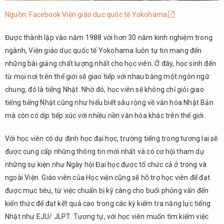
quốc
Nguồn: Facebook Viện giáo dục quốc tế Yokohama
tế
Châu
Á
Được thành lập vào năm 1988 với hơn 30 năm kinh nghiệm trong
ngành, Viện giáo dục quốc tế Yokohama luôn tự tin mang đến
1.4.
những bài giảng chất lượng nhất cho học viên. Ở đây, học sinh đến
Trường
Nhật
từ mọi nơi trên thế giới sẽ giao tiếp với nhau bằng một ngôn ngữ
ngữ
chung, đó là tiếng Nhật. Nhờ đó, học viên sẽ không chỉ giỏi giao
Asuka
tiếng tiếng Nhật cũng như hiểu biết sâu rộng về văn hóa Nhật Bản
1.5.
mà còn có dịp tiếp xúc với nhiều nền văn hóa khác trên thế giới.
Trường
Nhật ngữ
Với học viên có dự định học đại học, trường tiếng trong tương lai sẽ
Yokohama
được cung cấp những thông tin mới nhất và có cơ hội tham dự
YMCA
những sự kiện như Ngày hội Đại học được tổ chức cả ở trong và
1.6.
ngoài Viện. Giáo viên của Học viện cũng sẽ hỗ trợ học viên để đạt
Trường
được mục tiêu, từ việc chuẩn bị kỹ càng cho buổi phỏng vấn đến
Nhật
kiến thức để đạt kết quả cao trong các kỳ kiểm tra năng lực tiếng
ngữ
Kanrin
Nhật như EJU/ JLPT. Tương tự, với học viên muốn tìm kiếm việc