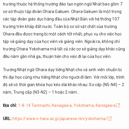
trường thuộc hệ thống trường đào tạo ngôn ngữ Nhật bao gồm 7
cơ sở thuộc tập đoàn Ohara Gakuen. Ohara Gakuen là một trong
các tập đoàn giáo dục hàng đầu của Nhật Bản với hệ thống 107
trường trên khắp đất nước. Toàn bộ cơ sở vật chất của trường
Ohara đều được trang bị một cách tốt nhất, phục vụ cho việc học
tập và giảng dạy của học viên và giảng viên. Ngoài ra, không chỉ
trường Ohara Yokohama mà tất cả các cơ sở giảng dạy khác cũng
đều nằm gần nhà ga, thuận tiện cho việc đi lại của học viên.
Trường Nhật ngữ Ohara dạy tiếng Nhật cho cả sinh viên chuẩn bị
thi đại học cũng như tiếng Nhật cho người đi làm. Với mỗi lớp, trình
độ sẽ có thời gian khóa học kéo dài khác nhau: Sơ cấp (N5-N4) – 2
năm, Trung cấp (N3-N2) – 1 hoặc 2 năm…
Địa chỉ:
1-8-14 Tanmachi, Kanagawa, Yokohama, Kanagawa
URL:
https://www.o-hara.ac.jp/japanese/en/yokohama/