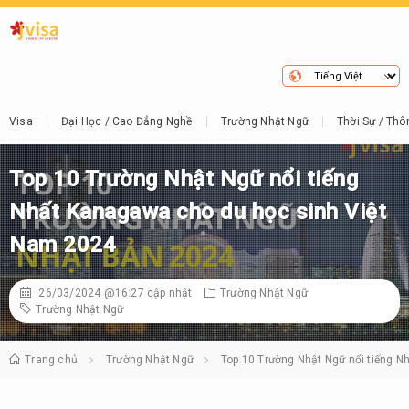
Visa
Đại Học / Cao Đẳng Nghề
Trường Nhật Ngữ
Thời Sự / Thô
Top 10 Trường Nhật Ngữ nổi tiếng
Nhất Kanagawa cho du học sinh Việt
Nam 2024
26/03/2024 @16:27
cập nhật
Trường Nhật Ngữ
Trường Nhật Ngữ
Trang chủ
Trường Nhật Ngữ
Top 10 Trường Nhật Ngữ nổi tiếng 