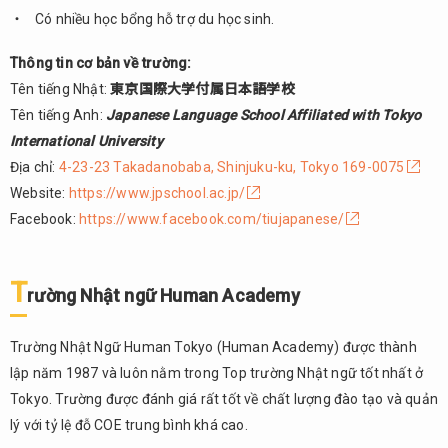
Akamonkai
Có nhiều học bổng hỗ trợ du học sinh.
2.10.
Học
Thông tin cơ bản về trường:
viện
Tên tiếng Nhật:
東京国際大学付属日本語学校
ngôn
Tên tiếng Anh:
Japanese Language School Affiliated with Tokyo
ngữ
International University
quốc
tế
Địa chỉ:
4-23-23 Takadanobaba, Shinjuku-ku, Tokyo 169-0075
Tokyo
Website:
https://www.jpschool.ac.jp/
– TILA
Facebook:
https://www.facebook.com/tiujapanese/
2.11.
Trường
Nhật ngữ
T
rường Nhật ngữ Human Academy
ARC
Academy
Trường Nhật Ngữ Human Tokyo (Human Academy) được thành
2.12.
lập năm 1987 và luôn nằm trong Top trường Nhật ngữ tốt nhất ở
Trường
Tokyo. Trường được đánh giá rất tốt về chất lượng đào tạo và quản
Nhật
ngữ
lý với tỷ lệ đỗ COE trung bình khá cao.
Edo