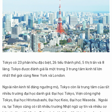
nổi
tiếng
Nhất
Tokyo
cho du
học
sinh
Việt
Nam
2.1.
Trường
Tokyo có 23 phân khu đặc biệt, 26 tiểu thành phố, 5 thị trấn và 8
Nhật
làng. Tokyo được đánh giá là một trong 3 trung tâm kinh tế lớn
ngữ
TIUJ
nhất thế giới cùng New York và London.
2.2.
Ngoài nền kinh tế đáng ngưỡng mộ, Tokyo còn là trung tâm của rất
Trường
nhiều trường đại học danh giá: Đại học Tokyo, Viện công nghệ
Nhật ngữ
Human
Tokyo, Đại học Hitotsubashi, Đại học Keio, Đại học Waseda… Ngoài
Academy
ra, tại Tokyo cũng có rất nhiều trường Nhật ngữ uy tín và nhiều cơ