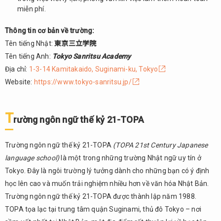
miễn phí.
Thông tin cơ bản về trường:
Tên tiếng Nhật:
東京三立学院
Tên tiếng Anh:
Tokyo Sanritsu Academy
Địa chỉ:
1-3-14 Kamitakaido, Suginami-ku, Tokyo
Website:
https://www.tokyo-sanritsu.jp/
T
rường ngôn ngữ thế kỷ 21-TOPA
Trường ngôn ngữ thế kỷ 21-TOPA
(TOPA 21st Century Japanese
language school)
là một trong những trường Nhật ngữ uy tín ở
Tokyo. Đây là ngôi trường lý tưởng dành cho những bạn có ý định
học lên cao và muốn trải nghiệm nhiều hơn về văn hóa Nhật Bản.
Trường ngôn ngữ thế kỷ 21-TOPA được thành lập năm 1988.
TOPA tọa lạc tại trung tâm quận Suginami, thủ đô Tokyo – nơi