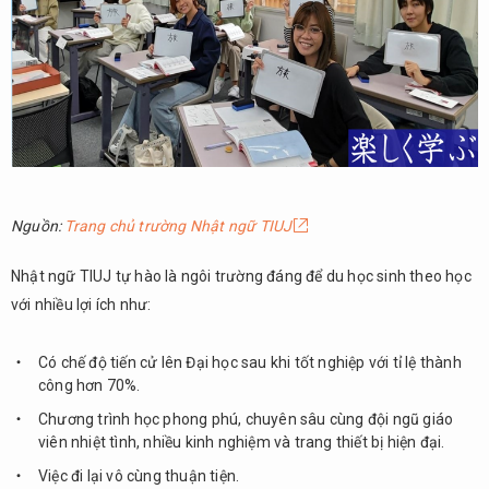
Nhật
ngữ
Unitas
2.7.
Trường
Nhật
ngữ
Tokyo
Sanritsu
Nguồn:
Trang chủ trường Nhật ngữ TIUJ
2.8.
Trường
Nhật ngữ TIUJ tự hào là ngôi trường đáng để du học sinh theo học
ngôn
với nhiều lợi ích như:
ngữ
thế kỷ
Có chế độ tiến cử lên Đại học sau khi tốt nghiệp với tỉ lệ thành
21-
công hơn 70%.
TOPA
Chương trình học phong phú, chuyên sâu cùng đội ngũ giáo
2.9.
viên nhiệt tình, nhiều kinh nghiệm và trang thiết bị hiện đại.
Trường
Nhật ngữ
Việc đi lại vô cùng thuận tiện.