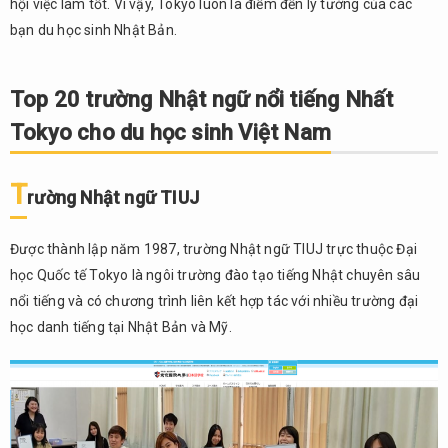
2.3.
hội việc làm tốt. Vì vậy, Tokyo luôn là điểm đến lý tưởng của các
Học viện
bạn du học sinh Nhật Bản.
giáo dục
quốc tế
Aoyama
Top 20 trường Nhật ngữ nổi tiếng Nhất
2.4.
Tokyo cho du học sinh Việt Nam
Trường
Nhật
ngữ
T
rường Nhật ngữ TIUJ
UJS
2.5.
Được thành lập năm 1987, trường Nhật ngữ TIUJ trực thuộc Đại
Học
học Quốc tế Tokyo là ngôi trường đào tạo tiếng Nhật chuyên sâu
viện
nổi tiếng và có chương trình liên kết hợp tác với nhiều trường đại
Nhật
Ngữ
học danh tiếng tại Nhật Bản và Mỹ.
Quốc
Tế
Tokyo
2.6.
Trường