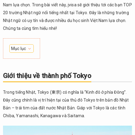
Nam lựa chọn. Trong bài viết này, jvisa sẽ giới thiệu tới các bạn TOP
20 trường Nhật ngữ nổi tiếng nhất tại Tokyo. Đây là những trường
Nhật ngữ có uy tín và được nhiều du học sinh Việt Nam lựa chọn.
Chúng ta cùng tìm hiểu nhé!
Mục lục
1.
Giới
thiệu
Giới thiệu về thành phố Tokyo
về
thành
phố
Trong tiếng Nhật, Tokyo (東京) có nghĩa là “Kinh đô ở phía Đông”.
Tokyo
Đây cũng chính là vị trí hiện tại của thủ đô Tokyo trên bản đồ Nhật
2.
Bản – trái tim của đất nước Nhật Bản. Giáp với Tokyo là các tỉnh
Top 20
Chiba, Yamanashi, Kanagawa và Saitama.
trường
Nhật
ngữ