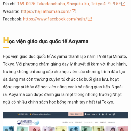
Địa chỉ:
169-0075 Takadanobaba, Shinjuku-ku, Tokyo 4−9−9 5F
Trường
Website:
https://hajl.athuman.com/
Nhật
ngữ
Facebook:
https://www.facebook.com/hajls/
Dynamic
Business
College
H
ọc viện giáo dục quốc tế Aoyama
(D.B.C)
2.17.
Học viện giáo dục quốc tế Aoyama thành lập năm 1988 tại Minato,
Học
Tokyo. Với phương châm giảng dạy lý thuyết đi kèm với thực hành,
viện
giáo
trường không chỉ cung cấp cho học viên các chương trình đào tạo
dục
đa dạng mà còn thường xuyên tổ chức các buổi giao lưu, hoạt
Quốc tế
động ngoại khóa để học viên nâng cao khả năng giao tiếp. Ngoài
Canaan
ra, Aoyama còn được đánh giá là một trong những trường Nhật
2.18.
ngữ có nhiều chính sách học bổng mạnh tay nhất tại Tokyo.
Học
viện
Nhật
ngữ
Ohara