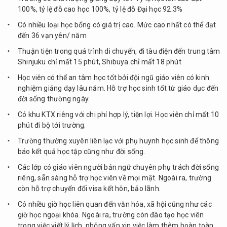
100%, tỷ lệ đỗ cao học 100%, tỷ lệ đỗ Đại học 92.3%
Có nhiều loại học bổng có giá trị cao. Mức cao nhất có thể đạt
đến 36 vạn yên/ năm
Thuận tiện trong quá trình di chuyển, đi tàu điện đến trung tâm
Shinjuku chỉ mất 15 phút, Shibuya chỉ mất 18 phút
Học viên có thể an tâm học tốt bởi đội ngũ giáo viên có kinh
nghiệm giảng dạy lâu năm. Hỗ trợ học sinh tốt từ giáo dục đến
đời sống thường ngày.
Có khu KTX riêng với chi phí hợp lý, tiện lợi. Học viên chỉ mất 10
phút đi bộ tới trường.
Trường thường xuyên liên lạc với phụ huynh học sinh để thông
báo kết quả học tập cũng như đời sống.
Các lớp có giáo viên người bản ngữ chuyên phụ trách đời sống
riêng, sẵn sàng hỗ trợ học viên về mọi mặt. Ngoài ra, trường
còn hỗ trợ chuyển đổi visa kết hôn, bảo lãnh.
Có nhiều giờ học liên quan đến văn hóa, xã hội cũng như các
giờ học ngoại khóa. Ngoài ra, trường còn đào tạo học viên
trong việc viết lý lịch, phỏng vấn xin việc làm thêm hoàn toàn