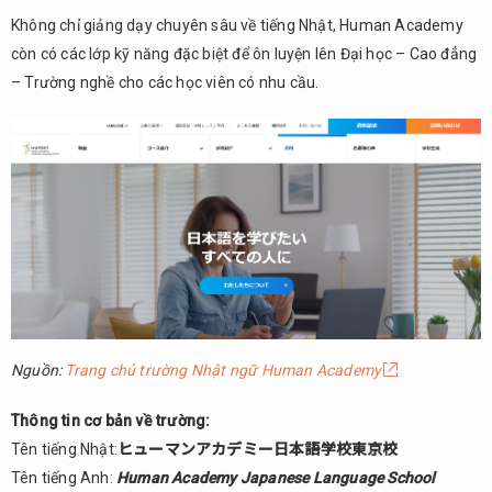
Không chỉ giảng dạy chuyên sâu về tiếng Nhật, Human Academy
2.13.
còn có các lớp kỹ năng đặc biệt để ôn luyện lên Đại học – Cao đẳng
Trường
Nhật
– Trường nghề cho các học viên có nhu cầu.
ngữ
Sanko
Tokyo
2.14.
Trường
Nhật
ngữ
Adachi
Tokyo
2.15.
Học
Nguồn:
Trang chủ trường Nhật ngữ Human Academy
viện
Nhật
Thông tin cơ bản về trường:
ngữ
Tên tiếng Nhật:
ヒューマンアカデミー日本語学校東京校
Kohwa
Tên tiếng Anh:
Human Academy Japanese Language School
2.16.