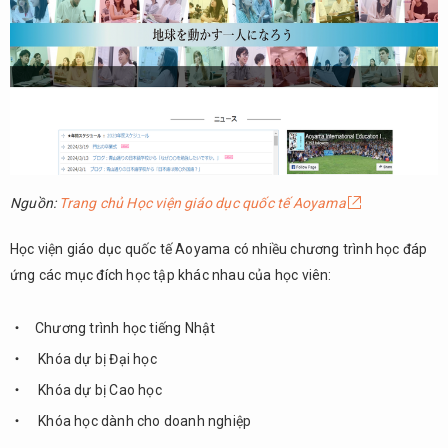
Tokyo
2.19.
Trường
Nhật
ngữ
Tokyo
Hirata
2.20.
Nguồn:
Trang chủ Học viện giáo dục quốc tế Aoyama
Học
viện
Học viện giáo dục quốc tế Aoyama có nhiều chương trình học đáp
Nhật
ngữ
ứng các mục đích học tập khác nhau của học viên:
TTC
Chương trình học tiếng Nhật
3.
Tổng
Khóa dự bị Đại học
kết
Khóa dự bị Cao học
Khóa học dành cho doanh nghiệp