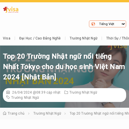
Visa
Đại Học / Cao Đẳng Nghề
Trường Nhật Ngữ
Thời Sự / Thô
Top 20 Trường Nhật ngữ nổi tiếng
Nhất Tokyo cho du học sinh Việt Nam
2024 [Nhật Bản]
26/04/2024 @08:39
cập nhật
Trường Nhật Ngữ
Trường Nhật Ngữ
Trang chủ
Trường Nhật Ngữ
Top 20 Trường Nhật ngữ nổi tiếng N