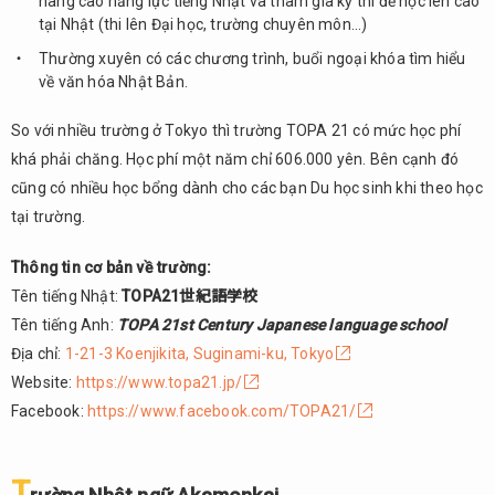
nâng cao năng lực tiếng Nhật và tham gia kỳ thi để học lên cao
tại Nhật (thi lên Đại học, trường chuyên môn…)
Thường xuyên có các chương trình, buổi ngoại khóa tìm hiểu
về văn hóa Nhật Bản.
So với nhiều trường ở Tokyo thì trường TOPA 21 có mức học phí
khá phải chăng. Học phí một năm chỉ 606.000 yên. Bên cạnh đó
cũng có nhiều học bổng dành cho các bạn Du học sinh khi theo học
tại trường.
Thông tin cơ bản về trường:
Tên tiếng Nhật:
TOPA21世紀語学校
Tên tiếng Anh:
TOPA 21st Century Japanese language school
Địa chỉ:
1-21-3 Koenjikita, Suginami-ku, Tokyo
Website:
https://www.topa21.jp/
Facebook:
https://www.facebook.com/TOPA21/
T