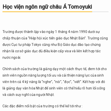
ngữ châu
Học viện ngôn ngữ châu Á Tomoyuki
Á
Tomoyuki
2.
Trường
Trường được thành lập vào ngày 1 tháng 4 năm 1990 dưới sự
Nhật
chấp thuận của “Hiệp hội xúc tiến giáo dục Nhật Bản”. Trường cũng
ngữ
Shutoku
được Cục tư pháp Tokyo cũng như Bộ Giáo dục đào tạo chứng
nhận là cơ sở giáo dục đủ điều kiện cấp visa và liên kết hợp tác
3.
Hệ
nước ngoài.
thống
trường
Chính sách của trường là giảng dạy một cách thực tế, đem tới cho
Nhật
sinh viên nguồn năng lượng tối ưu và cải thiện năng lực của sinh
ngữ
viên trên cả 4 kỹ năng là “nghe”, “nói”, “đọc”, “viết”. Kết hợp với đó
Toyo
là giảng dạy văn hóa Nhật để sinh viên có thể hiểu rõ hơn lối sống
Gaigo
và cách suy nghĩ của người Nhật.
4.
Trường
Các đặc điểm nổi bật của trường có thể kể tới như :
Nhật