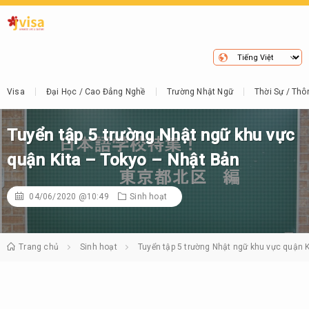
Visa
Đại Học / Cao Đẳng Nghề
Trường Nhật Ngữ
Thời Sự / Thô
Tuyển tập 5 trường Nhật ngữ khu vực
quận Kita – Tokyo – Nhật Bản
04/06/2020 @10:49
Sinh hoạt
Trang chủ
Sinh hoạt
Tuyển tập 5 trường Nhật ngữ khu vực quận 