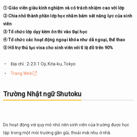
ngữ
① Giáo viên giàu kinh nghiệm và có trách nhiệm cao với lớp
trực
thuộc
② Chia nhỏ thành phần lớp học nhằm bám sát năng lực của sinh
Cao
viên
đẳng
③ Tổ chức lớp dạy kèm ôn thi vào Đại học
công
④ Tổ chức các hoạt động ngoại khóa như dã ngoại, thể thao
nghệ
Chuo
⑤ Hỗ trợ thủ tục visa cho sinh viên với tỉ lệ đỗ trên 90%
5.
Trường
Địa chỉ : 2-23-1 Oji, Kita-ku, Tokyo
Nhật
Trang Web
ngữ
JET
Trường Nhật ngữ Shutoku
6.
Tổng
kết
Do hoạt động với quy mô nhỏ nên sinh viên của trường được học
tập trong một môi trường gần gũi, thoải mái như ở nhà.