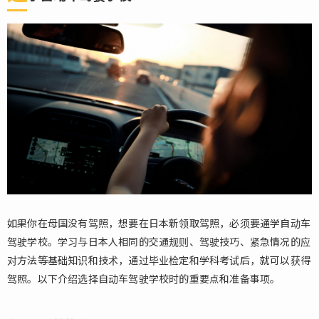
取
驾
照
的
情
况
1.1.
通学
自动
车驾
驶学
校
1.1.1.
多语言
如果你在母国没有驾照，想要在日本新领取驾照，必须要通学自动车
支持的
驾驶学校。学习与日本人相同的交通规则、驾驶技巧、紧急情况的应
有无
对方法等基础知识和技术，通过毕业检定和学科考试后，就可以获得
1.1.2.
驾照。以下介绍选择自动车驾驶学校时的重要点和准备事项。
所需时
间及费
用