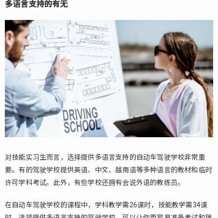
多语言支持的有无
1.1.3.
需要准
备的东
西
2.
从
外
国
驾
照
转
换
到
日
对技能实习生而言，选择提供多语言支持的自动车驾驶学校非常重
本
要。有的驾驶学校提供英语、中文、越南语等多种语言的教材和临时
驾
照
许可学科考试。此外，有些学校还拥有会说外语的教练员。
的
情
在自动车驾驶学校的课程中，学科教学需26课时，技能教学需34课
况
时。选择提供多语言支持的驾驶学校，可以让你更容易准备考试和理