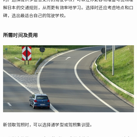
2.1.
解日本的交通规则，从而更有效率地学习。选择时还应考虑地点和口
转换
碑，选出最适合自己的驾驶学校。
条件
2.2.
所需时间及费用
必要
文件
2.3.
事前
检查
2.4.
适性
测试
2.5.
实际
驾驶
测试
新领取驾照时，可以选择通学型或驾照集训营。
3.
总