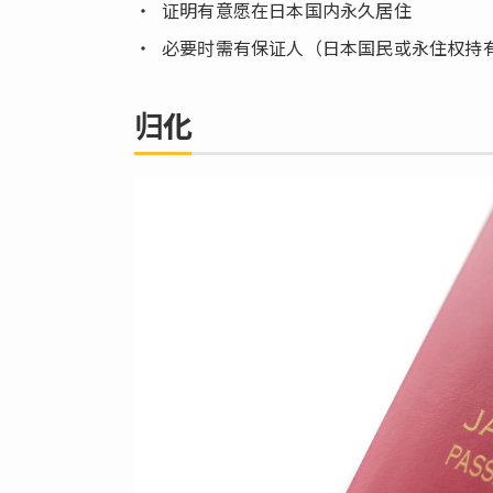
的
证明有意愿在日本国内永久居住
流
必要时需有保证人（日本国民或永住权持
程
4.1.
1. 确
归化
认条
件
4.2.
2. 准
备必
要文
件
4.3.
3. 提
交申
请表
4.4.