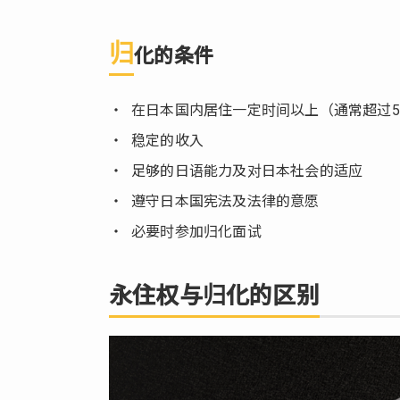
化
归
化的条件
6.
总
结
在日本国内居住一定时间以上（通常超过
稳定的收入
足够的日语能力及对日本社会的适应
遵守日本国宪法及法律的意愿
必要时参加归化面试
永住权与归化的区别