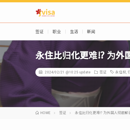
签证
职业
生活
新闻
永住比归化更难⁉ 为外
2024/02/21 @10:25
update
签证
永住权
,
HOME
签证
永住比归化更难⁉ 为外国人彻底解