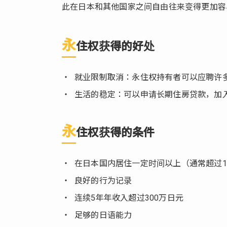
此在日本和其他国家之间自由往来变得更加容
件
3.
永
永
住权获得的好处
住
权
与
就业限制取消：永住权持有者可以应聘许
归
生活的稳定：可以申请长期住房贷款，加
化
的
区
永
住权获得的条件
别
4.
在日本国内居住一定时间以上（通常超过1
获
得
良好的行为记录
永
连续5年年收入超过300万日元
住
足够的日语能力
权