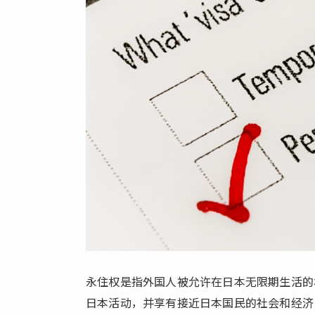
得的
好处
1.2.
永住
权获
得的
条件
2.
归
化
2.1.
归化
的好
处
2.2.
永住权是指外国人被允许在日本无限期生活的
归化
日本活动，并享有接近日本国民的社会和经济
的条