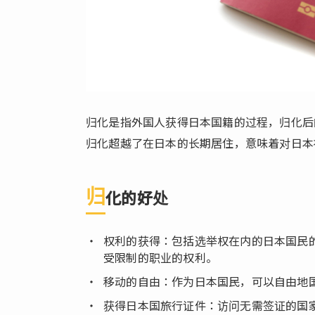
4. 审
查
4.5.
5. 通
知结
果
归化是指外国人获得日本国籍的过程，归化后
4.6.
6. 更
归化超越了在日本的长期居住，意味着对日本
新在
留卡
归
化的好处
5.
选
择
权利的获得：包括选举权在内的日本国民
永
受限制的职业的权利。
居
权
移动的自由：作为日本国民，可以自由地
与
获得日本国旅行证件：访问无需签证的国
归