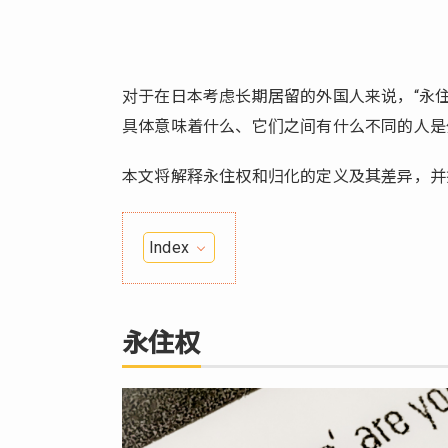
对于在日本考虑长期居留的外国人来说，“永住
具体意味着什么、它们之间有什么不同的人是
本文将解释永住权和归化的定义及其差异，并
Index
1.
永
住
永住权
权
1.1.
永住
权获