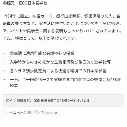
赤
参照元：IECC日本語学校
門
会
1984年に設立。在留カード、銀行口座解説、健康保険の加入、自
日
転車の乗り方など、実生活に根付いたことについても丁寧に指導。
本
アルバイトや奨学金に関する説明もしっかりカバーされています。
語
学
また、特徴として、以下が挙げられます。
校
実生活に適用可能な会話中心の授業
3.
東
入学時からのきめ細かな生活指導及び徹底的な進学指導
京
各クラス別少数定員による快適な環境での日本語学習
都
市
一ヶ月に一回のペースで実施する自由参加型の交流会及び課外
日
授業
本
語
住所：東京都荒川区西日暮里5丁目16番2号オオバビル
学
校
ホームページ
URL
／
Facebook
4.
ダイ