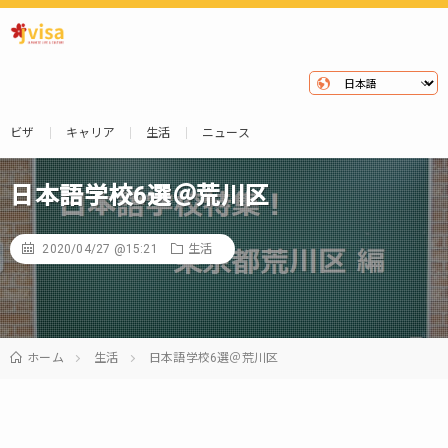
ビザ
キャリア
生活
ニュース
日本語学校6選＠荒川区
2020/04/27 @15:21
生活
ホーム
生活
日本語学校6選＠荒川区