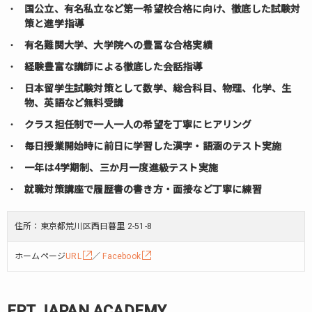
国公立、有名私立など第一希望校合格に向け、徹底した試験対
策と進学指導
有名難関大学、大学院への豊冨な合格実績
経験豊富な講師による徹底した会話指導
日本留学生試験対策として数学、総合科目、物理、化学、生
物、英語など無料受講
クラス担任制で一人一人の希望を丁寧にヒアリング
毎日授業開始時に前日に学習した漢字・語涵のテスト実施
一年は4学期制、三か月一度進級テスト実施
就職対策講座で履歴書の書き方・面接など丁寧に練習
住所：東京都荒川区西日暮里 2-51-8
ホームページ
URL
／
Facebook
FPT JAPAN ACADEMY