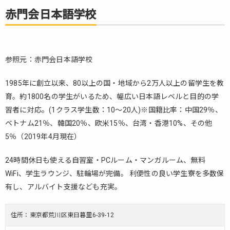
ナミ
赤門会日本語学校
ック
ビジ
ネス
カレ
ッジ
参照元：赤門会日本語学校
(DBC)
1985年に創立以来、80以上の国・地域から2万人以上の留学生を教
FPT
5.
JAPAN
育。約1800名の学生がいるため、幅広い日本語レベルと目的の学
ACADEMY
習者に対応。(1クラス学生数：10～20人)※国籍比率：中国29％、
ベトナム21％、韓国20％、欧米15％、台湾・香港10%、その他
6.
M.D.I.
5％（2019年4月現在）
東京
日本
24時間休日も使える自習室・PCルーム・マンガルーム、無料
語学
WiFi、学生ラウンジ、駐輪場が完備。 利便性の良い学生寮を多数保
校
有し、アルバイト支援なども充実。
7.
ま
住所：東京都荒川区東日暮里6-39-12
と
め