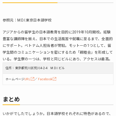
参照元：M.D.I.東京日本語学校
アジアからの留学生の日本語教育を目的に2019年10月開校。経験
豊富な講師陣を揃え、日本での生活風習や就職に至るまで、全面的
にサポート。ベトナム人担当者が常駐。モットーの1つとして、留
学生間のコミュニケーションを密にするため「親睦会」を形成して
いる。学生寮の一つは、学校と同じビルにあり、アクセスは最高。
住所：東京都荒川区荒川4-2-4 M.D.I.ビル
ホームページ
URL
／
Facebook
まとめ
いかがでしたでしょうか。日本語学校それぞれに特色があるので、