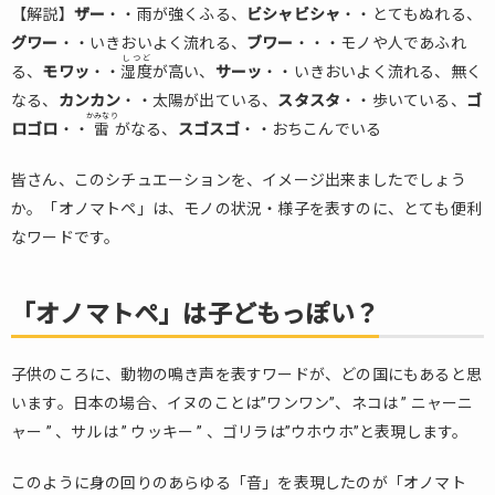
【解説】
ザー
・・雨が強くふる、
ビシャビシャ
・・とてもぬれる、
「オ
グワー
・・いきおいよく流れる、
ブワー
・・・モノや人であふれ
ノマ
しつど
ト
る、
モワッ
・・
湿度
が高い、
サーッ
・・いきおいよく流れる、無く
ペ」
なる、
カンカン
・・太陽が出ている、
スタスタ
・・歩いている、
ゴ
かみなり
ロゴロ
4.
・・
雷
がなる、
スゴスゴ
・・おちこんでいる
病気
をし
皆さん、このシチュエーションを、イメージ出来ましたでしょう
たと
か。「オノマトペ」は、モノの状況・様子を表すのに、とても便利
きに
なワードです。
使え
る
「オ
「オノマトペ」は子どもっぽい？
ノマ
ト
ペ」
子供のころに、動物の鳴き声を表すワードが、どの国にもあると思
います。日本の場合、イヌのことは”ワンワン”、ネコは ” ニャーニ
ャー ” 、サルは ” ウッキー ” 、ゴリラは”ウホウホ”と表現します。
このように身の回りのあらゆる「音」を表現したのが「オノマト