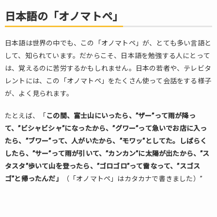
日本
語の
日本語の「オノマトペ」
「オ
ノマ
ト
日本語は世界の中でも、この「オノマトペ」が、とても多い言語と
ペ」
して、知られています。だからこそ、日本語を勉強する人にとって
2.
は、覚えるのに苦労するかもしれません。日本の若者や、テレビタ
「オ
レントには、この「オノマトペ」をたくさん使って会話をする様子
ノマ
が、よく見られます。
ト
ペ」
たとえば、「
この間、富士山にいったら、”ザー”って雨が降っ
は子
て、”ビシャビシャ”になったから、”グワー”って急いでお店に入っ
ども
っぽ
たら、”ブワー”って、人がいたから、”モワッ”としてた。しばらく
い？
したら、”サー”って雨が引いて、”カンカン”に太陽が出たから、”ス
3.
タスタ”歩いて山を登ったら、”ゴロゴロ”って雷なって、”スゴス
日本
ゴ”と帰ったんだ」
（「オノマトペ」はカタカナで書きました）”
人が
いつ
も使
う