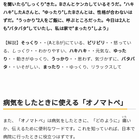
を聞いたら”しっくり”きた。Bさんとケンカしているそうだ。”ハキ
ハキ”したAさんと、”ゆったり”したBさんとは、性格が合わないは
ずだ。”うっかり”2人をご飯に、呼ぶところだった。今日は2人と
も”バタバタ”していたし、私は家で”まったり”しよう」
【解説】
そっくり
・・(AとBが)にている、
ピリピリ
・・怒ってい
る、
しっくり
・・わかりやすい、
ハキハキ
・・元気な、
ゆった
り
・・動きがゆっくり、
うっかり
・・思わず、気づかずに、
バタバ
タ
・・いそがしい、
まったり
・・ゆっくり、リラックスして
病気をしたときに使える「オノマトペ」
いた
また、「オノマトペ」は病気をしたときに、「どのように」
痛
い
か、伝えるために便利なワードです。これを知っていれば、日本で
病院に行ったときに役立つはずです。