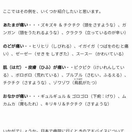
ここではその例を、いくつか紹介したいと思います。
あたまが痛い
・・・ズキズキ ＆ チクチク（頭をさすような）、ガ
ンガン（頭をうたれるような）、クラクラ（立っているのが辛い）
のどが痛い
・・ヒリヒリ（しびれる）、イガイガ（つばをのむと痛
い）、ゼーゼー（せき を しすぎた）、スースー（かわいている）
肌（はだ）・皮膚（ひふ）が痛い
・・ピクピク（けいれんしてい
る）、ボロボロ（荒れている）、ブルブル（さむい、ふるえる）、
とりはだ
チクチク（さすような）、ゾワゾワ（
鳥肌
がたつ）
おなかが痛い
・・・ギュルギュル ＆ ゴロゴロ（下痢：げり）、ム
い
カムカ（
胃
もたれ）、キリキリ＆チクチク（さすような）
いかがでしょうか。日本で病院に行くときのアドバイスについて