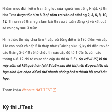
Nhằm mục đích kiểm tra năng lực của người học tiếng Nhật, kỳ thi
Nat Test
được tổ chức 6 lần/ năm rơi vào các tháng 2, 4, 6, 8, 10,
12
. Thí sinh sẽ tham gia làm bài thi sau 5 tuần đăng ký và kết quả
sẽ có ngay sau 3 tuần.
Hình thức thi này chia làm 4 cấp với tổng điểm là 180 điểm với cấp
1 là cao nhất và cấp 5 là thấp nhất (Các bạn lưu ý, kỳ thi diễn ra vào
các tháng 2-6-10 sẽ tổ chức thi các cấp độ từ 1 đến 5, còn các
tháng 4-8-12 chỉ tổ chức các cấp độ thi từ 2-5).
So với JLPT, kì thi
này sớm có kết quả hơn (chỉ 3 tuần sau khi thi) nên được nhiều du
học sinh lựa chọn để có thể nhanh chóng hoàn thành hồ sơ đi du
học.
Tham khảo
Website NAT TEST
Kỳ thi JTest