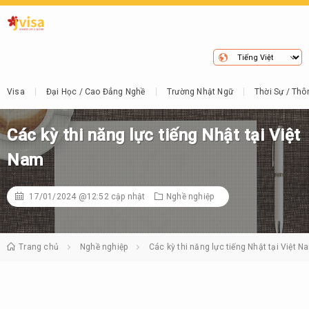
Visa
Đại Học / Cao Đẳng Nghề
Trường Nhật Ngữ
Thời Sự / Thô
Các kỳ thi năng lực tiếng Nhật tại Việt
Nam
17/01/2024 @12:52
cập nhật
Nghề nghiệp
Trang chủ
Nghề nghiệp
Các kỳ thi năng lực tiếng Nhật tại Việt N