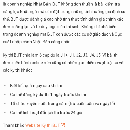
là doanh nghiệp Nhật Bản. BJT không đơn thuần là bài kiểm tra
năng lực Nhật ngữ mà còn đặt trong những tình huống giả định cụ
thể. BJT được đánh giá cao nhờ tính thực tính đánh giá chính xác
được năng lực và tư duy logic của thí sinh. Không chỉ phổ biến
trong doanh nghiệp mà BJT còn được các cơ sở giáo dục và Cục
xuất nhập cảnh Nhật Bản công nhận.
Kỳ thi BJT chia làm 6 cấp độ là J1+, J1, J2, J3, J4, J5. Vì bài thi
được tiến hành online nên cũng có những ưu điểm vượt trội so với
các kỳ thi khác :
Biết kết quả ngay sau khi thi
Có thể đăng ký dự thi 1 ngày trước khi thi
Tổ chức xuyên suốt trong năm (trừ cuối tuần và ngày lễ)
Có thể linh hoạt đổi lịch thi trước 24 giờ
Tham khảo
Website Kỳ thi BJT