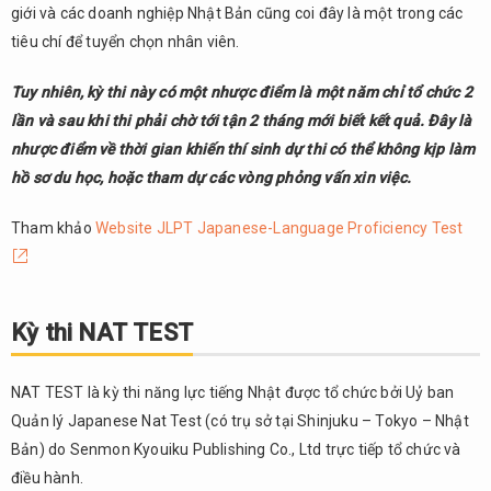
giới và các doanh nghiệp Nhật Bản cũng coi đây là một trong các
BJT
tiêu chí để tuyển chọn nhân viên.
6.
Nhận
Tuy nhiên, kỳ thi này có một nhược điểm là một năm chỉ tổ chức 2
định
lần và sau khi thi phải chờ tới tận 2 tháng mới biết kết quả. Đây là
chung
nhược điểm về thời gian khiến thí sinh dự thi có thể không kịp làm
về
các
hồ sơ du học, hoặc tham dự các vòng phỏng vấn xin việc.
kỳ thi
tiếng
Tham khảo
Website JLPT Japanese-Language Proficiency Test
Nhật
Kỳ thi NAT TEST
NAT TEST là kỳ thi năng lực tiếng Nhật được tổ chức bởi Uỷ ban
Quản lý Japanese Nat Test (có trụ sở tại Shinjuku – Tokyo – Nhật
Bản) do Senmon Kyouiku Publishing Co., Ltd trực tiếp tổ chức và
điều hành.