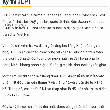
Kỳ thi JLPT
JLPT
2.
JLPT là viết tắt của cụm từ Japanese-Language Proficiency Test
Kỳ thi
được tổ chức bởi Quỹ giao lưu quốc tế Nhật Bản Japan Foundation
NAT
こくさいこうりゅうききん
TEST
(
国際交流基金
) – một tổ chức thuộc Bộ Ngoại giao Nhật Bản có
trụ sở tại Việt Nam.
3.
Kỳ thi
Với tiêu chí kiểm tra và đánh giá năng lực tiếng Nhật của người
JTest
học, JLPT hiện được tổ chức rộng rãi khắp 65 quốc gia trên toàn
4.
thế giới, hướng tới đối tượng có ngôn ngữ mẹ đẻ không phải là
Kỳ
tiếng Nhật, không phân biệt tuổi tác, giới tính, dân tộc hay tôn giáo.
thi
Top
J
Một năm, kỳ thi năng lực tiếng Nhật JLPT được
tổ chức 2 lần vào
chủ nhật đầu tiên của tháng 7 và tháng 12
với 5 cấp độ từ N1 tới
Kỳ
5.
N5. Trong đó, cao nhất là N1 và thấp nhất là N5, các bài thi có điểm
thi
tiếng
tối đa là 180 điểm.
Nhật
thương
Đây là kỳ thi có lịch sử lâu đời nhất được công nhận trên toàn thế
mại