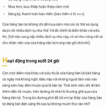
4.
Mua tem, bưu thiếp hoặc thiệp năm mới
Lợi
ích
Đăng ký, thanh toán bảo hiểm (bảo hiểm ô tô v.v.v)
của
cửa
Cửa hàng tiện lợi không chỉ để mua sắm mà còn có thể sử dụng
hàng
được rất nhiều dịch vụ như thế. Và đó chính là điểm khác với siêu
tiện
thị. (Với việc cung cấp nhiều dịch vụ như vậy, có vẻ như cũng vất vả
lợi
cho nhân viên của cửa hàng tiện lợi trong việc ghi nhớ nhỉ)
5.
Cửa
hàng
H
oạt động trong suốt 24 giờ
tiện
lợi ở
hiện
Còn một điểm nữa khác với siêu thị là cửa hàng tiện lợi bán hàng
tại
cả ngày mà không nghỉ. Điều này với những người làm việc vào
6.
sáng sớm hay đêm muộn quả là tiện lợi. Thời sinh viên, khi đi làm
Tổng
thêm đến tối muộn, trên đường về nhà tôi thường ghé qua cửa
kết
hàng tiện lợi. Trong lúc đường phố đã tối om lại thấy cửa hàng tiện
lợi đang bật điện sáng thì sao lại không muốn thử vào nhỉ?