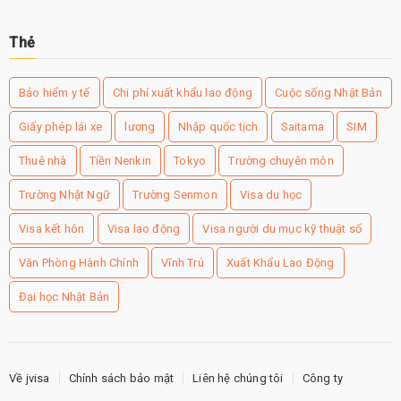
Thẻ
Bảo hiểm y tế
Chi phí xuất khẩu lao động
Cuộc sống Nhật Bản
Giấy phép lái xe
lương
Nhập quốc tịch
Saitama
SIM
Thuê nhà
Tiền Nenkin
Tokyo
Trường chuyên môn
Trường Nhật Ngữ
Trường Senmon
Visa du học
Visa kết hôn
Visa lao động
Visa người du mục kỹ thuật số
Văn Phòng Hành Chính
Vĩnh Trú
Xuất Khẩu Lao Động
Đại học Nhật Bản
Về jvisa
Chính sách bảo mật
Liên hệ chúng tôi
Công ty