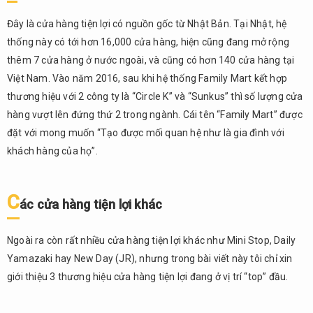
việc
có thể
Đây là cửa hàng tiện lợi có nguồn gốc từ Nhật Bản. Tại Nhật, hệ
làm
thống này có tới hơn 16,000 cửa hàng, hiện cũng đang mở rộng
được
ở cửa
thêm 7 cửa hàng ở nước ngoài, và cũng có hơn 140 cửa hàng tại
hàng
Việt Nam. Vào năm 2016, sau khi hệ thống Family Mart kết hợp
tiện lợi
thương hiệu với 2 công ty là “Circle K” và “Sunkus” thì số lượng cửa
2.2.
hàng vượt lên đứng thứ 2 trong ngành. Cái tên “Family Mart” được
Hoạt
đặt với mong muốn “Tạo được mối quan hệ như là gia đình với
động
khách hàng của họ”.
trong
suốt
24
C
giờ
ác cửa hàng tiện lợi khác
2.3.
Quy
Ngoài ra còn rất nhiều cửa hàng tiện lợi khác như Mini Stop, Daily
mô
Yamazaki hay New Day (JR), nhưng trong bài viết này tôi chỉ xin
của
giới thiệu 3 thương hiệu cửa hàng tiện lợi đang ở vị trí “top” đầu.
cửa
hàng
tiện