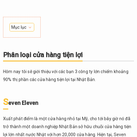
Mục lục
1.
Phân
loại
Phân loại cửa hàng tiện lợi
cửa
hàng
tiện
Hôm nay tôi sẽ giới thiệu với các bạn 3 công ty lớn chiếm khoảng
lợi
90% thị phần các cửa hàng tiện lợi tại Nhật Bản.
1.1.
Seven
S
Eleven
even Eleven
1.2.
Lawson
Xuất phát điểm là một cửa hàng nhỏ tại Mỹ, cho tới bây giờ nó đã
trở thành một doanh nghiệp Nhật Bản sở hữu chuỗi cửa hàng tiện
1.3.
Family
lợi lớn nhất nước Nhật với hơn 20,000 cửa hàng. Hiện tại, Seven