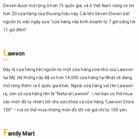
Mart
Eleven được mở rộng ở hơn 15 quốc gia, và ở Việt Nam cũng có tới
hơn 20 cửa hàng của thương hiệu này. Cái tên Seven Eleven bắt
1.4.
Các
nguồn từ việc ngày xưa ”cửa hàng này kinh doanh từ 7 giờ sáng tới
cửa
11 giờ đêm”.
hàng
tiện
lợi
L
awson
khác
2.
Đây là cửa hàng bắt nguồn từ một cửa hàng sữa nhỏ của Lawson
Cửa
hàng
tại Mỹ. Hệ thống này đã có hơn 14,000 cửa hàng tại Nhật và đang
tiện
mở rộng thêm ra 5 quốc gia khác. Ngoài cửa hàng với tên Lawson
lợi là
ra, còn có cửa hàng tên là “Natural Lawson” – nơi bạn có thể mua
nơi
các món đồ tự nhiên tốt cho sức khỏe và cửa hàng “Lawson Store
như
thế
100” – nơi có thể mua những món đồ tốt với giá chỉ từ 100 yên.
nào?
2.1.
F
Những
amily Mart