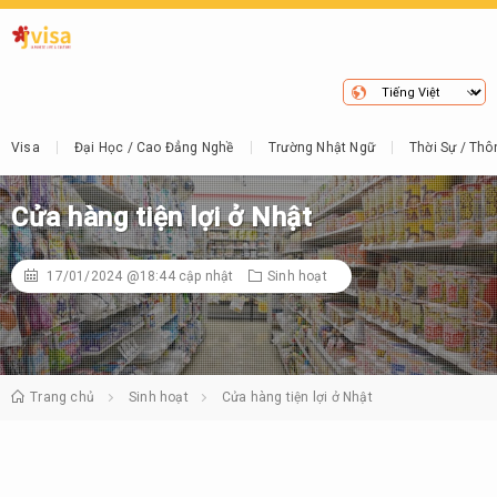
Visa
Đại Học / Cao Đẳng Nghề
Trường Nhật Ngữ
Thời Sự / Thô
Cửa hàng tiện lợi ở Nhật
17/01/2024 @18:44
cập nhật
Sinh hoạt
Trang chủ
Sinh hoạt
Cửa hàng tiện lợi ở Nhật