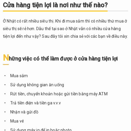
Cửa hàng tiện lợi là nơi như thế nào?
lợi
3.
Ở Nhật có rất nhiều siêu thị. Khi đi mua sắm thì có nhiều thứ mua ở
Các
mặt
siêu thị sẽ rẻ hơn. Dẫu thế tại sao ở Nhật vẫn có nhiều cửa hàng
hàng
tiện lợi đến như vậy? Sau đây tôi xin chia sẻ với các bạn về điều này.
trong
cửa
hàng
N
hững việc có thể làm được ở cửa hàng tiện lợi
tiện
lợi
3.1.
Mua sắm
Seven
Sử dụng không gian ăn uống
Eleven
Rút tiền, chuyển khoản hoặc gửi tiền bằng máy ATM
3.2.
Trả tiền điện và tiền ga v.v.v
Lawson
Nhận và gửi đồ
3.3.
Family
Mua vé
Mart
Sử dụng máy in để in hoặc photo