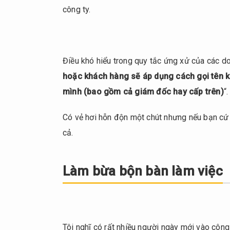
5.
công ty.
Không
đi
giữa
đường
Điều khó hiểu trong quy tắc ứng xử của các d
6.
hoặc khách hàng sẽ áp dụng cách gọi tên
Vị
mình (bao gồm cả giám đốc hay cấp trên)
trí
“.
trên
xe
Có vẻ hơi hỗn độn một chút nhưng nếu bạn c
taxi
cả.
7.
Tổng
Làm bừa bộn bàn làm việc
kết
Tôi nghĩ có rất nhiều người ngày mới vào công 