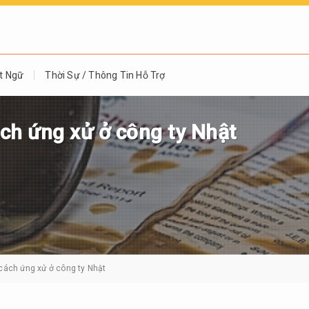
t Ngữ
Thời Sự / Thông Tin Hỗ Trợ
ách ứng xử ở công ty Nhật
 cách ứng xử ở công ty Nhật