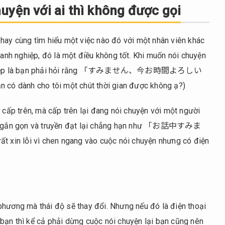
uyện với ai thì không được gọi
 hay cùng tìm hiểu một việc nào đó với một nhân viên khác
oanh nghiệp, đó là một điều không tốt. Khi muốn nói chuyện
anh nghiệp là bạn phải hỏi rằng 「すみません、今お時間よろしい
ó dành cho tôi một chút thời gian được không ạ?)
i cấp trên, mà cấp trên lại đang nói chuyện với một người
ách ngắn gọn và truyền đạt lại chẳng hạn như 「お話中すみま
ì chen ngang vào cuộc nói chuyện nhưng có điện
phương mà thái độ sẽ thay đổi. Nhưng nếu đó là điện thoại
bạn thì kể cả phải dừng cuộc nói chuyện lại bạn cũng nên