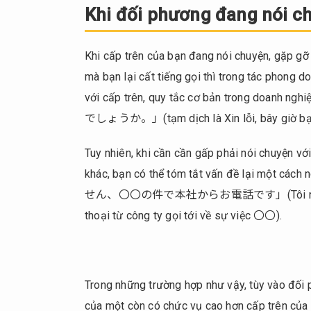
phương
Khi đối phương đang nói ch
đang
nói
Khi cấp trên của bạn đang nói chuyện, gặp gỡ
chuyện
với ai
mà bạn lại cất tiếng gọi thì trong tác phong d
thì
với cấp trên, quy tắc cơ bản trong do
không
でしょうか。」(tạm dịch là Xin lỗi, bây giờ bạn c
được
gọi
Tuy nhiên, khi cần cần gấp phải nói chuyện vớ
2.
khác, bạn có thể tóm tắt vấn đề lại một c
Gọi
せん、〇〇の件で本社からお電話です」(Tôi rất xin lỗi v
tên
thoại từ công ty gọi tới về sự việc 〇〇).
mà
bỏ
đi
chữ
「さ
Trong những trường hợp như vậy, tùy vào đối 
ん」
của một còn có chức vụ cao hơn cấp trên của 