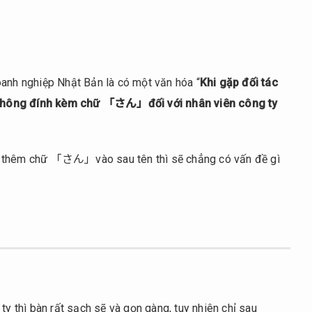
oanh nghiệp Nhật Bản là có một văn hóa “
Khi gặp đối tác
 không đính kèm chữ 「さん」đối với nhân viên công ty
ứ thêm chữ 「さん」vào sau tên thì sẽ chẳng có vấn đề gì
ty thì bàn rất sạch sẽ và gọn gàng, tuy nhiên chỉ sau