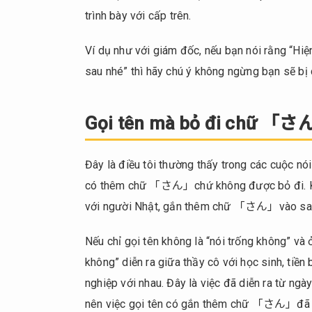
3.
trình bày với cấp trên.
Làm
bừa
Ví dụ như với giám đốc, nếu bạn nói rằng “Hiệ
bộn
sau nhé” thì hãy chú ý không ngừng bạn sẽ bị 
bàn
làm
việc
Gọi tên mà bỏ đi chữ 「
4.
Chào
Đây là điều tôi thường thấy trong các cuộc nó
hỏi và
có thêm chữ 「さん」chứ không được bỏ đi. Kể c
nhường
đường
với người Nhật, gắn thêm chữ 「さん」vào sau t
cho đối
phương
Nếu chỉ gọi tên không là “nói trống không” và ở
khi đi
không” diễn ra giữa thầy cô với học sinh, tiề
ngang
nghiệp với nhau. Đây là việc đã diễn ra từ ng
qua
nên việc gọi tên có gắn thêm chữ 「さん」đã tr