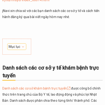
iryou/rinsyo/index_00014.html
jNavi xin chia sẻ với các bạn danh sách các cơ sở y tế và cách tiến
hành đăng ký qua bài viết ngày hôm nay nhé.
Mục lục
1.
Danh
sách
Danh sách các cơ sở y tế khám bệnh trực
các
tuyến
cơ sở
y tế
khám
Danh sách các cơ sở khám bệnh trực tuyến
được công bố chính
bệnh
thức trên trang chủ của Bộ Y tế, lao động động và phúc lợi Nhật
trực
tuyến
Bản. Danh sách được phân chia theo từng tỉnh/ thành phố. Các