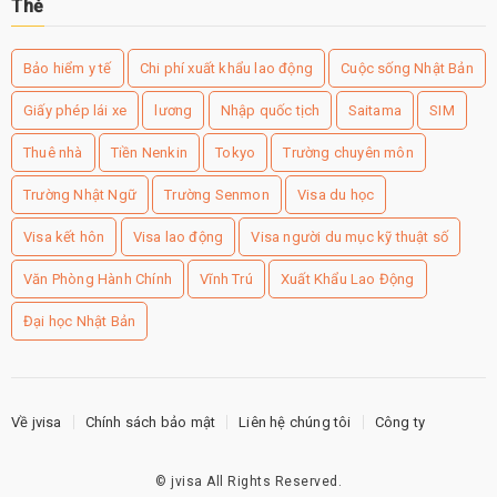
Thẻ
Bảo hiểm y tế
Chi phí xuất khẩu lao động
Cuộc sống Nhật Bản
Giấy phép lái xe
lương
Nhập quốc tịch
Saitama
SIM
Thuê nhà
Tiền Nenkin
Tokyo
Trường chuyên môn
Trường Nhật Ngữ
Trường Senmon
Visa du học
Visa kết hôn
Visa lao động
Visa người du mục kỹ thuật số
Văn Phòng Hành Chính
Vĩnh Trú
Xuất Khẩu Lao Động
Đại học Nhật Bản
Về jvisa
Chính sách bảo mật
Liên hệ chúng tôi
Công ty
©
jvisa
All Rights Reserved.