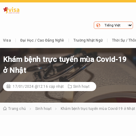
Visa
Đại Học / Cao Đẳng Nghề
Trường Nhật Ngữ
Thời Sự / Thô
Khám bệnh trực tuyến mùa Covid-19
ở Nhật
17/01/2024 @12:16
cập nhật
Sinh hoạt
Trang chủ
Sinh hoạt
Khám bệnh trực tuyến mùa Covid-19 ở Nhật