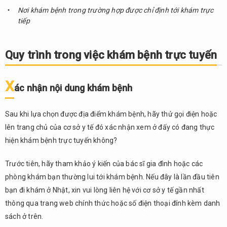
bệnh
Nơi khám bệnh trong trường hợp được chỉ định tới khám trực
tiếp
2.3.
Khám
bệnh
Quy trình trong việc khám bệnh trực tuyến
2.4.
Sau
khi
X
ác nhận nội dung khám bệnh
khám
và
chẩn
Sau khi lựa chọn được địa điểm khám bệnh, hãy thử gọi điện hoặc
đoán
lên trang chủ của cơ sở y tế đó xác nhận xem ở đấy có đang thực
bệnh
hiện khám bệnh trực tuyến không?
Trước tiên, hãy tham khảo ý kiến của bác sĩ gia đình hoặc các
phòng khám bạn thường lui tới khám bệnh. Nếu đây là lần đầu tiên
bạn đi khám ở Nhật, xin vui lòng liên hệ với cơ sở y tế gần nhất
thông qua trang web chính thức hoặc số điện thoại đính kèm danh
sách ở trên.