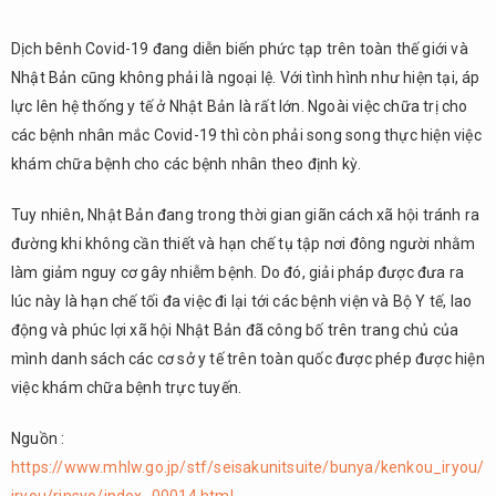
Dịch bênh Covid-19 đang diễn biến phức tạp trên toàn thế giới và
Nhật Bản cũng không phải là ngoại lệ. Với tình hình như hiện tại, áp
lực lên hệ thống y tế ở Nhật Bản là rất lớn. Ngoài việc chữa trị cho
các bệnh nhân mắc Covid-19 thì còn phải song song thực hiện việc
khám chữa bệnh cho các bệnh nhân theo định kỳ.
Tuy nhiên, Nhật Bản đang trong thời gian giãn cách xã hội tránh ra
đường khi không cần thiết và hạn chế tụ tập nơi đông người nhằm
làm giảm nguy cơ gây nhiễm bệnh. Do đó, giải pháp được đưa ra
lúc này là hạn chế tối đa việc đi lại tới các bệnh viện và Bộ Y tế, lao
động và phúc lợi xã hội Nhật Bản đã công bố trên trang chủ của
mình danh sách các cơ sở y tế trên toàn quốc được phép được hiện
việc khám chữa bệnh trực tuyến.
Nguồn :
https://www.mhlw.go.jp/stf/seisakunitsuite/bunya/kenkou_iryou/