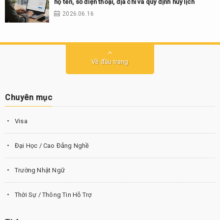
họ tên, số điện thoại, địa chỉ và quy định hủy lịch
2026.06.16
Về đầu trang
Chuyên mục
Visa
Đại Học / Cao Đẳng Nghề
Trường Nhật Ngữ
Thời Sự / Thông Tin Hỗ Trợ