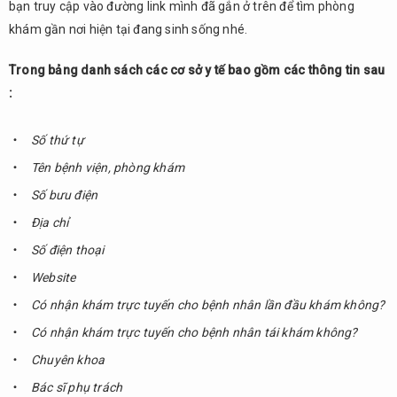
bạn truy cập vào đường link mình đã gắn ở trên để tìm phòng
2.
Quy
khám gần nơi hiện tại đang sinh sống nhé.
trình
trong
Trong bảng danh sách các cơ sở y tế bao gồm các thông tin sau
việc
:
khám
bệnh
trực
Số thứ tự
tuyến
Tên bệnh viện, phòng khám
2.1.
Số bưu điện
Xác
Địa chỉ
nhận
nội
Số điện thoại
dung
Website
khám
bệnh
Có nhận khám trực tuyến cho bệnh nhân lần đầu khám không?
2.2.
Có nhận khám trực tuyến cho bệnh nhân tái khám không?
Đặt
Chuyên khoa
lịch
khám
Bác sĩ phụ trách