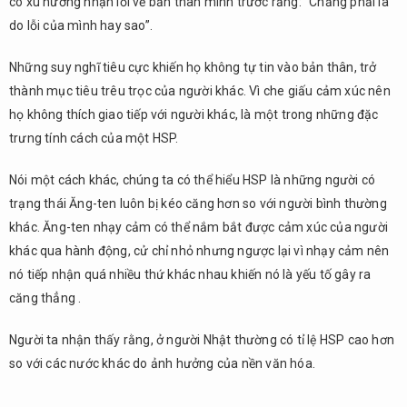
có xu hướng nhận lỗi về bản thân mình trước rằng: “Chẳng phải là
siêu
do lỗi của mình hay sao”.
nhạy
cảm
Những suy nghĩ tiêu cực khiến họ không tự tin vào bản thân, trở
7.
thành mục tiêu trêu trọc của người khác. Vì che giấu cảm xúc nên
Sách
họ không thích giao tiếp với người khác, là một trong những đặc
dành
cho
trưng tính cách của một HSP.
người
nhạy
Nói một cách khác, chúng ta có thể hiểu HSP là những người có
cảm
trạng thái Ăng-ten luôn bị kéo căng hơn so với người bình thường
8.
khác. Ăng-ten nhạy cảm có thể nắm bắt được cảm xúc của người
Tổng
khác qua hành động, cử chỉ nhỏ nhưng ngược lại vì nhạy cảm nên
kết
nó tiếp nhận quá nhiều thứ khác nhau khiến nó là yếu tố gây ra
căng thẳng .
Người ta nhận thấy rằng, ở người Nhật thường có tỉ lệ HSP cao hơn
so với các nước khác do ảnh hưởng của nền văn hóa.