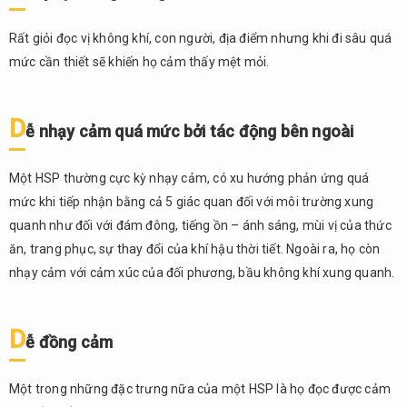
bản
thân
Rất giỏi đọc vị không khí, con người, địa điểm nhưng khi đi sâu quá
mạnh
mức cần thiết sẽ khiến họ cảm thấy mệt mỏi.
mẽ
4.
Đương
D
ễ nhạy cảm quá mức bởi tác động bên ngoài
đầu
với
việc
Một HSP thường cực kỳ nhạy cảm, có xu hướng phản ứng quá
bạn là
mức khi tiếp nhận bằng cả 5 giác quan đối với môi trường xung
một
quanh như đối với đám đông, tiếng ồn – ánh sáng, mùi vị của thức
HSP
ăn, trang phục, sự thay đổi của khí hậu thời tiết. Ngoài ra, họ còn
4.1.
nhạy cảm với cảm xúc của đối phương, bầu không khí xung quanh.
Chấp
nhận
sự
D
ễ đồng cảm
nhạy
cảm
như
Một trong những đặc trưng nữa của một HSP là họ đọc được cảm
một