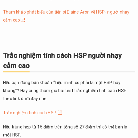
người
nhạy
Tham khảo phát biểu của tiến sĩ Elaine Aron về HSP- người nhạy
cảm
cảm cao
cao
3.1.
Xử lý
kỹ
lưỡng
Trắc nghiệm tính cách HSP người nhạy
thông
cảm cao
tin
3.2.
Nếu bạn đang băn khoăn “Liệu mình có phải là một HSP hay
Dễ
nhạy
không”? Hãy cùng tham gia bài test trắc nghiệm tính cách HSP
cảm
theo link dưới đây nhé.
quá
mức
Trắc nghiệm tính cách HSP
bởi
tác
Nếu trùng hợp từ 15 điểm trên tổng số 27 điểm thì có thể bạn là
động
một HSP.
bên