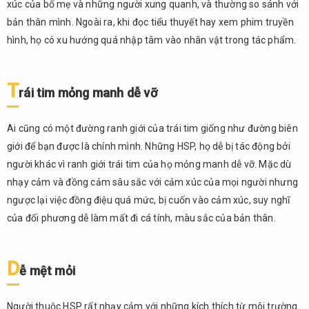
xúc của bố mẹ và những người xung quanh, và thường so sánh với
phần
bản thân mình. Ngoài ra, khi đọc tiểu thuyết hay xem phim truyền
của
mình
hình, họ có xu hướng quá nhập tâm vào nhân vật trong tác phẩm.
4.2.
Chế
T
ngự
rái tim mỏng manh dễ vỡ
cảm
xúc
Ai cũng có một đường ranh giới của trái tim giống như đường biên
4.3.
giới để bạn được là chính mình. Những HSP, họ dễ bị tác động bởi
Hãy
người khác vì ranh giới trái tim của họ mỏng manh dễ vỡ. Mặc dù
tạo
nhạy cảm và đồng cảm sâu sắc với cảm xúc của mọi người nhưng
cho
ngược lại việc đồng điệu quá mức, bị cuốn vào cảm xúc, suy nghĩ
mình
lối
của đối phương dễ làm mất đi cá tính, màu sắc của bản thân.
sống
tích
cực
D
ễ mệt mỏi
và
một
vài sở
Người thuộc HSP rất nhạy cảm với những kích thích từ môi trường