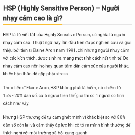
Sensitive
HSP (Highly Sensitive Person) – Người
Person)
nhạy cảm cao là gì?
– Người
nhạy
cảm cao
HSP là từ viết tắt của Highly Sensitive Person, có nghĩa là người
là gì?
nhạy cảm cao. Thuật ngữ này lần đầu tiên được nghiên cứu và giới
2.
thiệu bởi tiến sĩ Elaine Aron năm 1991, chỉ những người nhạy cảm
Trắc
với các kích thích, được sinh ra mang một tính cách rất tinh tế. Do
nghiệm
tính
nhạy cảm cao nên họ hay quan tâm đến cảm xúc của người khác,
cách
khiến bản thân dễ gặp phải stress.
HSP
người
Theo tiến sĩ Elaine Aron, HSP không phải là hiếm, nó chiếm từ
nhạy
15%~20% dân số, cứ 5 người trên thế giới thì có 1 người có tính
cảm
cách như vậy.
cao
3.
Những HSP thường dễ tự căm ghét mình vì khác biệt so với 80%
Đặc
dân số còn lại và cảm thấy áp lực khi cố tỏ ra mình bình thường để
điểm
của
thích nghi với môi trường xã hội xung quanh.