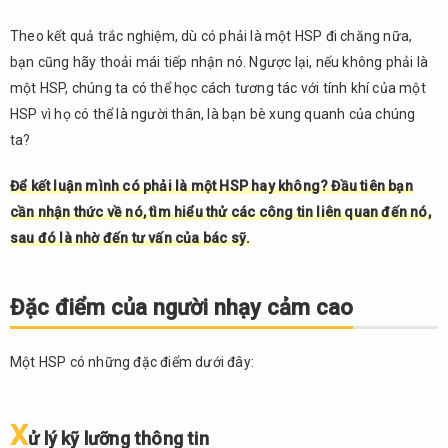
ngoài
Theo kết quả trắc nghiệm, dù có phải là một HSP đi chăng nữa,
3.3.
bạn cũng hãy thoải mái tiếp nhận nó. Ngược lại, nếu không phải là
Dễ
đồng
một HSP, chúng ta có thể học cách tương tác với tính khí của một
cảm
HSP vì họ có thể là người thân, là bạn bè xung quanh của chúng
ta?
3.4.
Trái
tim
Để kết luận mình có phải là một HSP hay không? Đầu tiên bạn
mỏng
cần nhận thức về nó, tìm hiểu thử các công tin liên quan đến nó,
manh
sau đó là nhờ đến tư vấn của bác sỹ.
dễ vỡ
3.5.
Dễ
Đặc điểm của người nhạy cảm cao
mệt
mỏi
Một HSP có những đặc điểm dưới đây:
3.6.
Tự
phủ
X
ử lý kỹ lưỡng thông tin
nhận