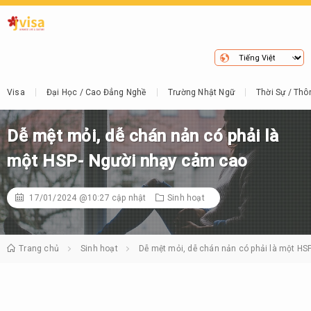
Visa
Đại Học / Cao Đẳng Nghề
Trường Nhật Ngữ
Thời Sự / Thô
Dễ mệt mỏi, dễ chán nản có phải là
một HSP- Người nhạy cảm cao
17/01/2024 @10:27
cập nhật
Sinh hoạt
Trang chủ
Sinh hoạt
Dễ mệt mỏi, dễ chán nản có phải là một HS