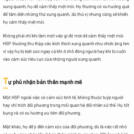
thích
xung quanh, họ dễ cảm thấy mệt mỏi. Họ thường có xu hướng quá
cá
để tâm đến những thứ xung quanh, dù thú vị nhưng cũng sẽ khiến
nhân
họ cảm thấy mệt mỏi.
5.
HSP
Không phải chỉ khi làm một việc gì đó mới dễ cảm thấy mệt mỏi.
không
HSP thường thu thập các kích thích xung quanh như chiếc ăng ten
phải là
khuyết
vì vậy họ bị kiệt sức ngay cả khi ở chỗ đông người hay khi bị cuốn
điểm
vào cảm xúc tiêu cực của những người xung quanh.
mà là
món
quà
T
ự phủ nhận bản thân mạnh mẽ
6.
Các
Một HSP ngoài việc có cảm xúc tinh tế, không thuộc tuýp người
công
việc
hay chỉ trích đối phương trong mối quan hệ đối nhân xử thế. Họ tốt
phù
bụng và có xu hướng ưu tiên đối phương.
hợp
với
Mặt khác, họ để ý đến cảm xúc của đối phương, dù là việc rất nhỏ
người