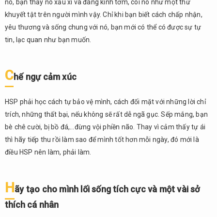
nó, bạn thấy nó xấu xí và đáng kinh tởm, coi nó như một thứ
khuyết tật trên người mình vậy. Chỉ khi bạn biết cách chấp nhận,
yêu thương và sống chung với nó, bạn mới có thể có được sự tự
tin, lạc quan như bạn muốn.
C
hế ngự cảm xúc
HSP phải học cách tự bảo vệ mình, cách đối mặt với những lời chỉ
trích, những thất bại, nếu không sẽ rất dễ ngã gục. Sếp mắng, bạn
bè chê cười, bị bồ đá,…đừng vội phiền não. Thay vì cảm thấy tự ái
thì hãy tiếp thu rồi làm sao để mình tốt hơn mỗi ngày, đó mới là
điều HSP nên làm, phải làm.
H
ãy tạo cho mình lối sống tích cực và một vài sở
thích cá nhân