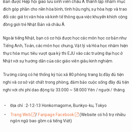
Bản được Hiệp hội giao lưu sinh viên châu Á thành lập nhằm mục
đích góp phần cho nền hòa bình, tình hữu nghị, sự hòa hợp và trao
đổi các giá trị văn hóa và kinh tế thông qua việc khuyến khích cộng
đồng giới trẻ Nhật Bản và châu Á.
Ngoài tiếng Nhật, bạn có cơ hội được học các môn học cơ bản như
Tiếng Anh, Toán, các môn học chung, Vật lý và Hóa học nhằm hiện
thực hóa mục tiêu vượt qua kỳ thi EJU vào các trường Đại học ở
Nhật với sự hướng dẫn của các giáo viên giàu kinh nghiệm.
Trường cũng có hệ thống ký túc xá 80 phòng trang bị đầy đủ tiện
nghi và cơ sở vật chất trong phòng, đảm bảo cuộc sống đầy đủ tiện
nghi với chi phí dao động từ 33.000 ~ 58.000 Yên / người / tháng.
Địa chỉ : 2-12-13 Honkomagome, Bunkyo-ku, Tokyo
Trang Web
/
Fanpage Facebook
(Website có hỗ trợ nhiều
ngôn ngữ bao gồm cả tiếng Việt)