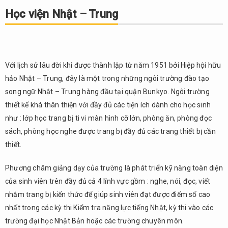
viện
Học viện Nhật – Trung
Nhật
–
Trung
2.
Với lịch sử lâu đời khi được thành lập từ năm 1951 bởi Hiệp hội hữu
Học
hảo Nhật – Trung, đây là một trong những ngôi trường đào tạo
viện
giáo
song ngữ Nhật – Trung hàng đầu tại quận Bunkyo. Ngôi trường
dục
thiết kế khá thân thiện với đầy đủ các tiện ích dành cho học sinh
Waen
như : lớp học trang bị ti vi màn hình cỡ lớn, phòng ăn, phòng đọc
3.
sách, phòng học nghe được trang bị đầy đủ các trang thiết bị cần
Hiệp
thiết.
hội
giao
Phương châm giảng dạy của trường là phát triển kỹ năng toàn diện
lưu
của sinh viên trên đầy đủ cả 4 lĩnh vực gồm : nghe, nói, đọc, viết
sinh
viên
nhằm trang bị kiến thức để giúp sinh viên đạt được điểm số cao
châu
nhất trong các kỳ thi Kiểm tra năng lực tiếng Nhật, kỳ thi vào các
Á –
trường đại học Nhật Bản hoặc các trường chuyên môn.
học