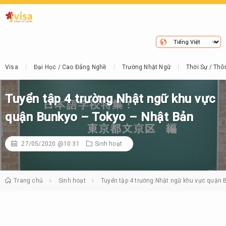
Visa
Đại Học / Cao Đẳng Nghề
Trường Nhật Ngữ
Thời Sự / Thô
Tuyển tập 4 trường Nhật ngữ khu vực
quận Bunkyo – Tokyo – Nhật Bản
27/05/2020 @10:31
Sinh hoạt
Trang chủ
Sinh hoạt
Tuyển tập 4 trường Nhật ngữ khu vực quận B