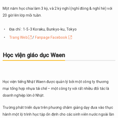
viện
Một năm học chia làm 3 kỳ, và 2 kỳ nghỉ (nghỉ đông & nghỉ hè) với
ngôn
ngữ
20 giờ lên lớp mỗi tuần.
Nhật
Bản
Địa chỉ : 1-5-3 Koraku, Bunkyo-ku, Tokyo
4.
Trang Web
/
Fanpage Facebook
Học
viện
tiếng
Học viện giáo dục Waen
Nhật
Kyoritsu
5.
Tổng
Học viện tiếng Nhật Waen được quản lý bởi một công ty thương
kết
mại tổng hợp nhựa tái chế – một công ty với rất nhiều đối tác là
doanh nghiệp lớn ở Nhật.
Trường phát triển dựa trên phương châm giảng dạy đưa vào thực
hành một lộ trình học tập ổn định cho các sinh viên nước ngoài lần