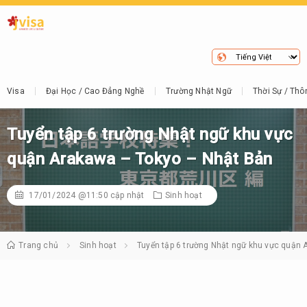
Visa
Đại Học / Cao Đẳng Nghề
Trường Nhật Ngữ
Thời Sự / Thô
Tuyển tập 6 trường Nhật ngữ khu vực
quận Arakawa – Tokyo – Nhật Bản
17/01/2024 @11:50
cập nhật
Sinh hoạt
Trang chủ
Sinh hoạt
Tuyển tập 6 trường Nhật ngữ khu vực quận 