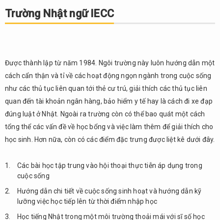
Nhật
Trường Nhật ngữ IECC
ngữ
IECC
2.
Trường
Được thành lập từ năm 1984. Ngôi trường này luôn hướng dẫn một
Nhật ngữ
cách cẩn thận và tỉ về các hoạt động ngọn ngành trong cuộc sống
Akamonkai
như các thủ tục liên quan tới thẻ cư trú, giải thích các thủ tục liên
3.
quan đến tài khoản ngân hàng, bảo hiểm y tế hay là cách đi xe đạp
Trường
Nhật
đúng luật ở Nhật. Ngoài ra trường còn có thể bao quát một cách
ngữ
tổng thể các vấn đề về học bổng và việc làm thêm để giải thích cho
thủ đô
học sinh. Hơn nữa, còn có các điểm đặc trưng được liệt kê dưới đây.
Tokyo
4.
Các bài học tập trung vào hội thoại thực tiễn áp dụng trong
Dynamic
cuộc sống
Business
Hướng dẫn chi tiết về cuộc sống sinh hoạt và hướng dẫn kỹ
College
lưỡng việc học tiếp lên từ thời điểm nhập học
(DBC)
Học tiếng Nhật trong một môi trường thoải mái với sĩ số học
FPT
5.