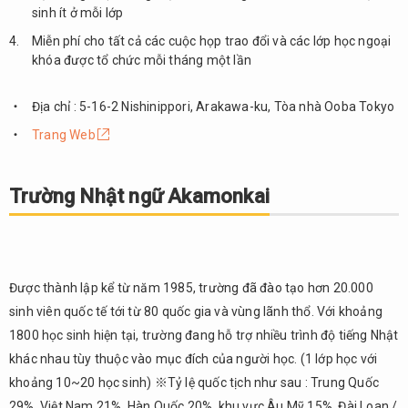
sinh ít ở mỗi lớp
JAPAN
ACADEMY
Miễn phí cho tất cả các cuộc họp trao đổi và các lớp học ngoại
khóa được tổ chức mỗi tháng một lần
6.
Trường
Nhật
Địa chỉ : 5-16-2 Nishinippori, Arakawa-ku, Tòa nhà Ooba Tokyo
ngữ
Trang Web
Tokyo
M.D.I
Trường Nhật ngữ Akamonkai
7.
Tổng
kết
Được thành lập kể từ năm 1985, trường đã đào tạo hơn 20.000
sinh viên quốc tế tới từ 80 quốc gia và vùng lãnh thổ. Với khoảng
1800 học sinh hiện tại, trường đang hỗ trợ nhiều trình độ tiếng Nhật
khác nhau tùy thuộc vào mục đích của người học. (1 lớp học với
khoảng 10~20 học sinh) ※Tỷ lệ quốc tịch như sau : Trung Quốc
29%, Việt Nam 21%, Hàn Quốc 20%, khu vực Âu Mỹ 15%, Đài Loan /